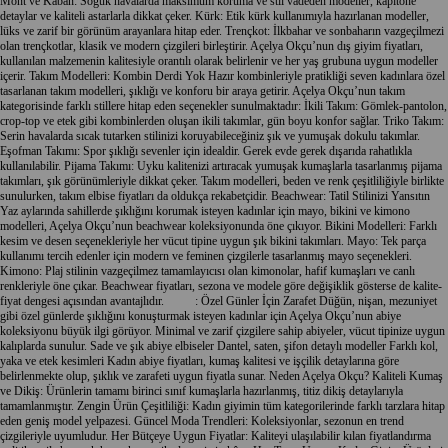
Mont
ve
Kaban
: Soğuk havalarda maksimum koruma ve stil vadeden modeller, kapitone
detaylar ve kaliteli astarlarla dikkat çeker.
Kürk
: Etik
kürk
kullanımıyla hazırlanan modeller,
lüks ve zarif bir görünüm arayanlara hitap eder.
Trençkot
: İlkbahar ve sonbaharın vazgeçilmezi
olan
trençkot
lar, klasik ve modern çizgileri birleştirir. Açelya Okçu’nun
dış giyim
fiyatları,
kullanılan malzemenin kalitesiyle orantılı olarak belirlenir ve her yaş grubuna uygun modeller
içerir.
Takım Modelleri
: Kombin Derdi Yok Hazır kombinleriyle pratikliği seven kadınlara özel
tasarlanan takım modelleri, şıklığı ve konforu bir araya getirir. Açelya Okçu’nun takım
kategorisinde farklı stillere hitap eden seçenekler sunulmaktadır:
İkili Takım
:
Gömlek
-
pantolon
,
crop-top
ve
etek
gibi kombinlerden oluşan
ikili takımlar
, gün boyu konfor sağlar.
Triko Takım
:
Serin havalarda sıcak tutarken stilinizi koruyabileceğiniz şık ve yumuşak dokulu takımlar.
Eşofman Takım
ı: Spor şıklığı sevenler için idealdir. Gerek evde gerek dışarıda rahatlıkla
kullanılabilir.
Pijama Takım
ı: Uyku kalitenizi artıracak yumuşak kumaşlarla tasarlanmış pijama
takımları, şık görünümleriyle dikkat çeker.
Takım
modelleri, beden ve renk çeşitliliğiyle birlikte
sunulurken, takım elbise fiyatları da oldukça rekabetçidir.
Beachwear
: Tatil Stilinizi Yansıtın
Yaz aylarında sahillerde şıklığını korumak isteyen kadınlar için
mayo
,
bikini
ve kimono
modelleri, Açelya Okçu’nun
beachwear
koleksiyonunda öne çıkıyor.
Bikini
Modelleri: Farklı
kesim ve desen seçenekleriyle her vücut tipine uygun şık
bikini
takımları.
Mayo
: Tek parça
kullanımı tercih edenler için modern ve feminen çizgilerle tasarlanmış mayo seçenekleri.
Kimono: Plaj stilinin vazgeçilmez tamamlayıcısı olan kimonolar, hafif kumaşları ve canlı
renkleriyle öne çıkar.
Beachwear
fiyatları, sezona ve modele göre değişiklik gösterse de kalite-
fiyat dengesi açısından avantajlıdır.
Abiye
: Özel Günler İçin Zarafet Düğün, nişan, mezuniyet
gibi özel günlerde şıklığını konuşturmak isteyen kadınlar için Açelya Okçu’nun
abiye
koleksiyonu büyük ilgi görüyor. Minimal ve zarif çizgilere sahip abiyeler, vücut tipinize uygun
kalıplarda sunulur. Sade ve şık
abiye
elbiseler Dantel, saten, şifon detaylı modeller Farklı kol,
yaka ve etek kesimleri Kadın
abiye
fiyatları, kumaş kalitesi ve işçilik detaylarına göre
belirlenmekte olup, şıklık ve zarafeti uygun fiyatla sunar. Neden Açelya Okçu? Kaliteli Kumaş
ve Dikiş: Ürünlerin tamamı birinci sınıf kumaşlarla hazırlanmış, titiz dikiş detaylarıyla
tamamlanmıştır. Zengin Ürün Çeşitliliği:
Kadın giyim
in tüm kategorilerinde farklı tarzlara hitap
eden geniş model yelpazesi. Güncel Moda Trendleri: Koleksiyonlar, sezonun en trend
çizgileriyle uyumludur. Her Bütçeye Uygun Fiyatlar: Kaliteyi ulaşılabilir kılan fiyatlandırma