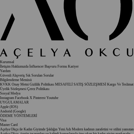
Kurumsal
İletişim
Hakkımızda
İnfluencer Başvuru Formu
Kariyer
Yardım
Güvenli Alışveriş
Sık Sorulan Sorular
Bilgilendirme Menüsü
KVKK Onay Metni
Gizlilik Politikası
MESAFELİ SATIŞ SÖZLEŞMESİ
Kargo Ve Teslimat
Üyelik Sözleşmesi
Çerez Politikası
Sosyal Medya
Instagram
Facebook
X
Pinterest
Youtube
UYGULAMALAR
Apple (IOS)
Andorid (Google)
ÖDEME YÖNTEMLERİ
Visa
Master Card
Açelya Okçu ile Kadın Giyimde Şıklığın Yeni Adı Modern kadının zarafetini ve stilini yansıtan
Açelya Okçu, özgün tasarımları ve kaliteli kumaşlarıyla öne çıkan bir kadın giyim markasıdır.