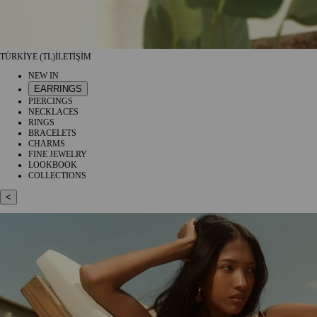
TÜRKİYE (TL)
İLETİŞİM
NEW IN
EARRINGS
PIERCINGS
NECKLACES
RINGS
BRACELETS
CHARMS
FINE JEWELRY
LOOKBOOK
COLLECTIONS
<