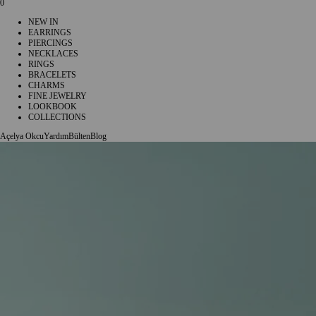
0
NEW IN
EARRINGS
PIERCINGS
NECKLACES
RINGS
BRACELETS
CHARMS
FINE JEWELRY
LOOKBOOK
COLLECTIONS
Açelya Okcu
Yardım
Bülten
Blog