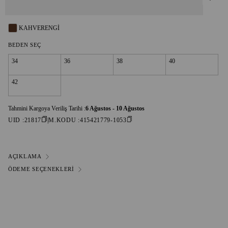
KAHVERENGI
BEDEN SEÇ
34
36
38
40
42
Tahmini Kargoya Veriliş Tarihi :
6 Ağustos - 10 Ağustos
UID :
21817
M.KODU :
415421779-1053
AÇIKLAMA
ÖDEME SEÇENEKLERI