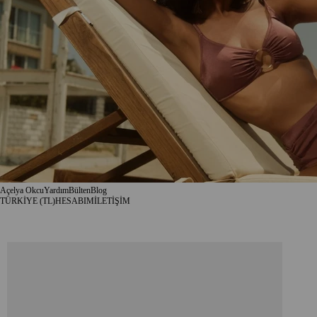
Açelya Okcu
Yardım
Bülten
Blog
TÜRKİYE (TL)
HESABIM
İLETİŞİM