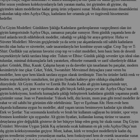
Her sezon yenilenen koleksiyonlarıyla fark yaratan marka,
üst giyim
den
alt giyim
e,
dış
giyim
den
takım
modellerine kadar geniş ürün yelpazesi sunar. Moda dünyasının dinamiklerini
yakından takip eden Açelya Okçu, kadınların her ortamda şık ve özgüvenli hissetmesini
hedefler.
Üst Giyim
Modelleri: Günlükten Şıklığa Kadınların gardıroplarının vazgeçilmezi olan
üst
giyim
kategorisinde Açelya Okçu, zamansız parçalar sunuyor. Hem günlük yaşamda hem de
özel anlarda tercih edilebilecek modeller, rahatlığı ve şıklığı bir araya getiriyor.
Hırka
ve
Süveter
Modelleri: Mevsim geçişlerinde ya da serin yaz akşamlarında stil sahibi kadınların
tercihi olan
hırka
ve
süveter
ler, sade tasarımlarıyla her kombine uyum sağlar.
Crop Top
ve
T-
Shirt
: Özellikle yaz aylarının favorisi
crop top
ve
t-shirt
modelleri, hem basic hem de desenli
seçenekleriyle farklı tarzlara hitap eder.
Tulum
ve
Elbise
: Günlük şıklığı sevenler için ideal olan
tulumlar, minimal dokunuşlarla fark yaratırken,
elbise
ler romantik ve zarif siluetleriyle dikkat
çeker.
Gömlek
,
Bluz
,
Kazak
: Çalışma hayatı ya da davetler için tasarlanan bu parçalar, modern
kesimleriyle öne çıkar.
Ceket
,
Yelek
,
Sweatshirt
: Mevsimsel ihtiyaçlara yanıt veren bu
modeller, hem spor hem klasik tarzlara uygun olarak üretilmiştir. Tüm bu ürünler farklı renk ve
beden seçenekleriyle sunulurken,
üst giyim
fiyatları kaliteye göre oldukça ulaşılabilir
düzeydedir.
Alt Giyim
: Konfor ve Estetik Bir Arada Kadın
alt giyim
kategorisinde
tayt
,
pantolon
,
etek
,
şort
,
jean
ve
eşofman altı
gibi birçok farklı parça yer alır. Açelya Okçu’nun
alt
giyim
koleksiyonu, konforlu kumaşlarla şıklığı birleştirerek kadınların günlük yaşamına pratik
çözümler sunar.
Jean
ve
Pantolon
lar: Yüksek belli, düz kesim, mom
jean
gibi trend modeller ile
rahat ve stil sahibi bir görünüm elde edebilirsiniz.
Tayt
ve
Eşofman Altı
: Hem evde hem
dışarıda kullanıma uygun bu modeller, aktif yaşam tarzını benimseyen kadınlar için idealdir.
Etek
ve
Şort
lar: Yaz sezonunda konforlu ve ferah bir kullanım sağlayan bu ürünler, spor veya
feminen kombinler için uygundur.
Alt giyim
fiyatları, kullanılan kumaş türüne ve tasarım
detaylarına göre değişiklik gösterse de her bütçeye hitap eden geniş bir skala sunar.
Dış Giyim
Ürünleri: Mevsime Uygun Şıklık Kış aylarında sıcak kalmanın en şık yolu Açelya Okçu’nun
dış giyim
koleksiyonundan geçiyor.
Mont
,
kaban
,
kürk
ve
trençkot
modelleriyle kadın
dış
giyim
trendlerini yeniden yorumlayan marka, hem fonksiyonel hem de estetik tasarımlar sunar.