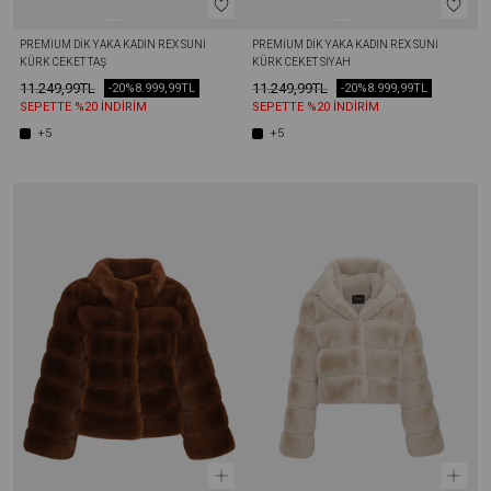
PREMIUM DIK YAKA KADIN REX SUNI 
PREMIUM DIK YAKA KADIN REX SUNI 
KÜRK CEKET TAŞ
KÜRK CEKET SIYAH
11.249,99TL
11.249,99TL
-20%
8.999,99TL
-20%
8.999,99TL
SEPETTE %20 İNDİRİM
SEPETTE %20 İNDİRİM
+5
+5