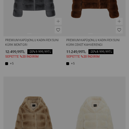
PREMIUM KAPÜŞONLU KADIN REX SUNI 
PREMIUM KAPÜŞONLU KADIN REX SUNI 
KÜRK MONT GRI
KÜRK CEKET KAHVERENGI
12.499,99TL
11.249,99TL
-20%
9.999,99TL
-20%
8.999,99TL
SEPETTE %20 İNDİRİM
SEPETTE %20 İNDİRİM
+5
+5