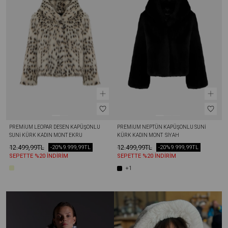
PREMIUM LEOPAR DESEN KAPÜŞONLU 
PREMIUM NEPTÜN KAPÜŞONLU SUNI 
SUNI KÜRK KADIN MONT EKRU
KÜRK KADIN MONT  SIYAH
12.499,99TL
12.499,99TL
-20%
9.999,99TL
-20%
9.999,99TL
SEPETTE %20 İNDİRİM
SEPETTE %20 İNDİRİM
+1