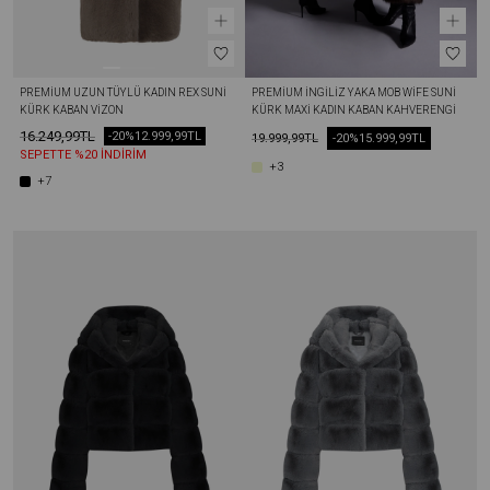
PREMIUM UZUN TÜYLÜ KADIN REX SUNI 
PREMIUM İNGILIZ YAKA MOB WİFE SUNI 
KÜRK KABAN VIZON
KÜRK MAXI KADIN KABAN KAHVERENGI
16.249,99TL
-20%
12.999,99TL
19.999,99TL
-20%
15.999,99TL
SEPETTE %20 İNDİRİM
+3
+7