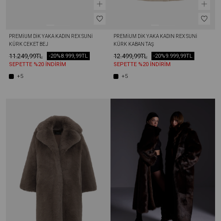
PREMIUM DIK YAKA KADIN REX SUNI 
PREMIUM DIK YAKA KADIN REX SUNI 
KÜRK CEKET BEJ
KÜRK KABAN TAŞ
11.249,99TL
12.499,99TL
-20%
8.999,99TL
-20%
9.999,99TL
SEPETTE %20 İNDİRİM
SEPETTE %20 İNDİRİM
+5
+5