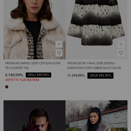
PREMIUM GARNILI DÖRT CEP SUNI KÜRK 
PREMIUM DIK YAKA LOOSE DESENLI 
PELUŞ MONT TAŞ
KADIN SUNI KÜRK KABAN MULTİ COLOR
3.749,99TL
-20%
2.999,99TL
11.249,99TL
-20%
8.999,99TL
SEPETTE %20 İNDİRİM