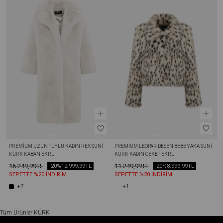
PREMIUM UZUN TÜYLÜ KADIN REX SUNI 
PREMIUM LEOPAR DESEN BEBE YAKA SUNI 
KÜRK KABAN EKRU
KÜRK KADIN CEKET EKRU
16.249,99TL
11.249,99TL
-20%
12.999,99TL
-20%
8.999,99TL
SEPETTE %20 İNDİRİM
SEPETTE %20 İNDİRİM
+7
+1
Tüm Ürünler
KÜRK