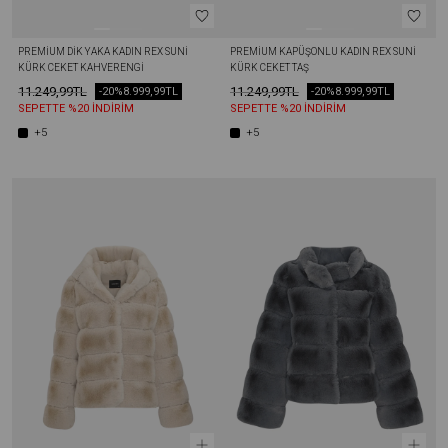
PREMIUM DIK YAKA KADIN REX SUNI 
PREMIUM KAPÜŞONLU KADIN REX SUNI 
KÜRK CEKET KAHVERENGI
KÜRK CEKET TAŞ
11.249,99TL
11.249,99TL
-20%
8.999,99TL
-20%
8.999,99TL
SEPETTE %20 İNDİRİM
SEPETTE %20 İNDİRİM
+5
+5