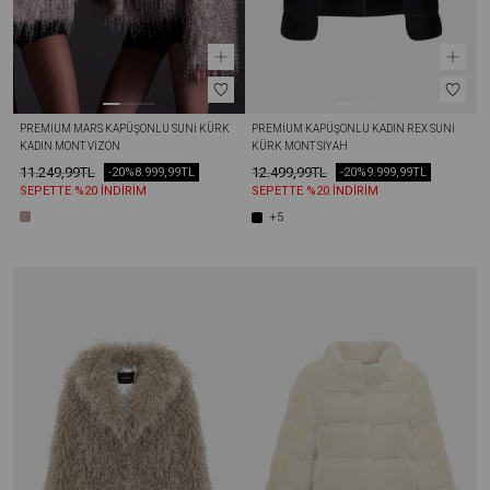
PREMIUM MARS KAPÜŞONLU SUNI KÜRK 
PREMIUM KAPÜŞONLU KADIN REX SUNI 
KADIN MONT VIZON
KÜRK MONT SIYAH
11.249,99TL
12.499,99TL
-20%
8.999,99TL
-20%
9.999,99TL
SEPETTE %20 İNDİRİM
SEPETTE %20 İNDİRİM
+5