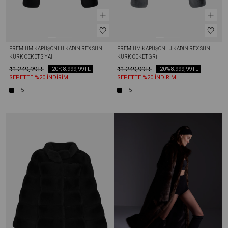
PREMIUM KAPÜŞONLU KADIN REX SUNI 
PREMIUM KAPÜŞONLU KADIN REX SUNI 
KÜRK CEKET SIYAH
KÜRK CEKET GRI
11.249,99TL
11.249,99TL
-20%
8.999,99TL
-20%
8.999,99TL
SEPETTE %20 İNDİRİM
SEPETTE %20 İNDİRİM
+5
+5