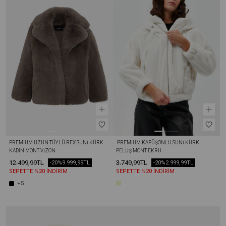
PREMIUM UZUN TÜYLÜ REX SUNI KÜRK 
 PREMIUM KAPÜŞONLU SUNI KÜRK 
KADIN MONT VIZON
PELUŞ MONT EKRU
12.499,99TL
3.749,99TL
-20%
9.999,99TL
-20%
2.999,99TL
SEPETTE %20 İNDİRİM
SEPETTE %20 İNDİRİM
+5