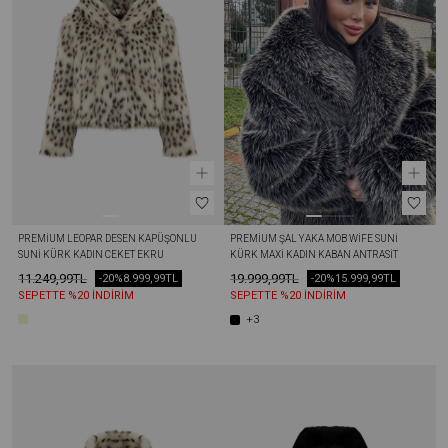
PREMIUM LEOPAR DESEN KAPÜŞONLU 
PREMIUM ŞAL YAKA MOB WİFE SUNI 
SUNI KÜRK KADIN CEKET EKRU
KÜRK MAXI KADIN KABAN ANTRASIT
11.249,99TL
19.999,99TL
-20%
8.999,99TL
-20%
15.999,99TL
SEPETTE %20 İNDİRİM
SEPETTE %20 İNDİRİM
+3