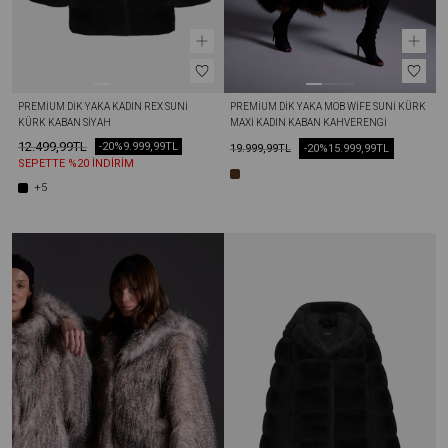
PREMIUM DIK YAKA KADIN REX SUNI 
PREMIUM DIK YAKA MOB WİFE SUNI KÜRK 
KÜRK KABAN SIYAH
MAXI KADIN KABAN KAHVERENGI
12.499,99TL
-20%
9.999,99TL
19.999,99TL
-20%
15.999,99TL
SEPETTE %20 İNDİRİM
+5