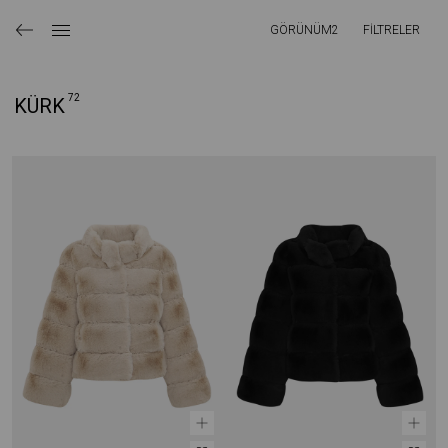
GÖRÜNÜM
2
FİLTRELER
72
KÜRK