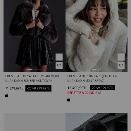
PREMIUM BEBE YAKA FERMUARLI SUNI 
PREMIUM NEPTÜN KAPÜŞONLU SUNI 
KÜRK KADIN BOMBER MONT SIYAH
KÜRK KADIN MONT  BEYAZ
12.499,99TL
-20%
9.999,99TL
11.249,99TL
-20%
8.999,99TL
SEPETTE %20 İNDİRİM
+1