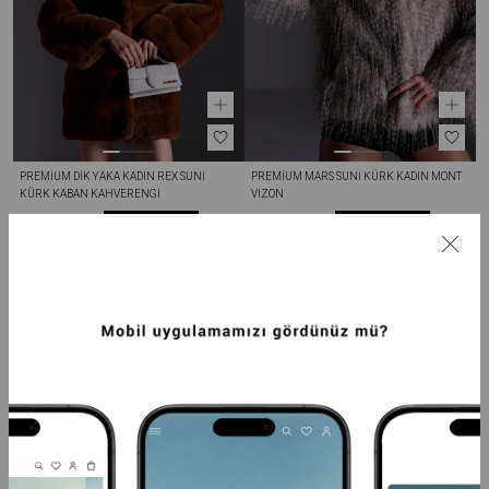
PREMIUM DIK YAKA KADIN REX SUNI 
PREMIUM MARS SUNI KÜRK KADIN MONT 
KÜRK KABAN KAHVERENGI
VIZON
12.499,99TL
11.249,99TL
-20%
9.999,99TL
-20%
8.999,99TL
SEPETTE %20 İNDİRİM
SEPETTE %20 İNDİRİM
+5