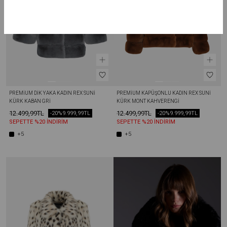
PREMIUM DIK YAKA KADIN REX SUNI 
PREMIUM KAPÜŞONLU KADIN REX SUNI 
KÜRK KABAN GRI
KÜRK MONT KAHVERENGI
12.499,99TL
12.499,99TL
-20%
9.999,99TL
-20%
9.999,99TL
SEPETTE %20 İNDİRİM
SEPETTE %20 İNDİRİM
+5
+5