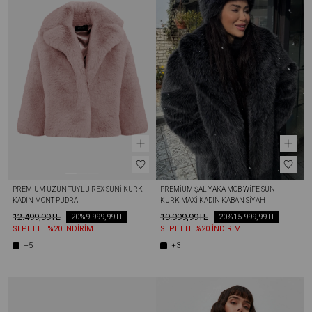
PREMIUM UZUN TÜYLÜ REX SUNI KÜRK 
PREMIUM ŞAL YAKA MOB WİFE SUNI 
KADIN MONT PUDRA
KÜRK MAXI KADIN KABAN SIYAH
12.499,99TL
19.999,99TL
-20%
9.999,99TL
-20%
15.999,99TL
SEPETTE %20 İNDİRİM
SEPETTE %20 İNDİRİM
+5
+3