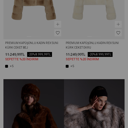
PREMIUM KAPÜŞONLU KADIN REX SUNI 
PREMIUM KAPÜŞONLU KADIN REX SUNI 
KÜRK CEKET BEJ
KÜRK CEKET EKRU
11.249,99TL
11.249,99TL
-20%
8.999,99TL
-20%
8.999,99TL
SEPETTE %20 İNDİRİM
SEPETTE %20 İNDİRİM
+5
+5