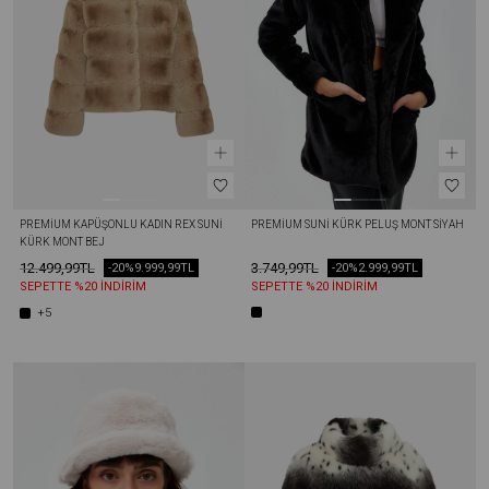
PREMIUM KAPÜŞONLU KADIN REX SUNI 
PREMIUM SUNI KÜRK PELUŞ MONT SIYAH
KÜRK MONT BEJ
12.499,99TL
3.749,99TL
-20%
9.999,99TL
-20%
2.999,99TL
SEPETTE %20 İNDİRİM
SEPETTE %20 İNDİRİM
+5