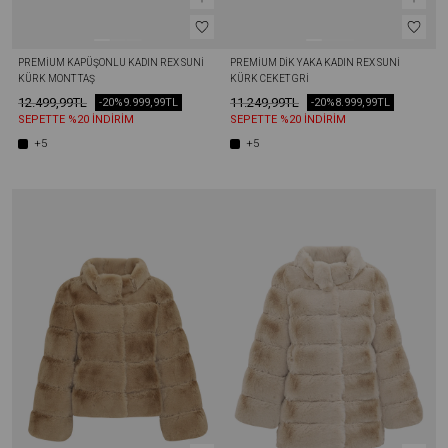
PREMIUM KAPÜŞONLU KADIN REX SUNI 
PREMIUM DIK YAKA KADIN REX SUNI 
KÜRK MONT TAŞ
KÜRK CEKET GRI
12.499,99TL
11.249,99TL
-20%
9.999,99TL
-20%
8.999,99TL
SEPETTE %20 İNDİRİM
SEPETTE %20 İNDİRİM
+5
+5