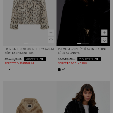
PREMIUM LEOPAR DESEN BEBE YAKA SUNI 
PREMIUM UZUN TÜYLÜ KADIN REX SUNI 
KÜRK KADIN MONT EKRU
KÜRK KABAN SIYAH
12.499,99TL
16.249,99TL
-20%
9.999,99TL
-20%
12.999,99TL
SEPETTE %20 İNDİRİM
SEPETTE %20 İNDİRİM
+1
+7