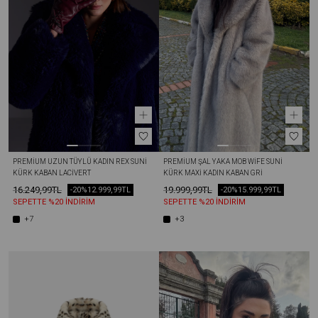
PREMIUM UZUN TÜYLÜ KADIN REX SUNI 
PREMIUM ŞAL YAKA MOB WİFE SUNI 
KÜRK KABAN LACIVERT
KÜRK MAXI KADIN KABAN GRI
16.249,99TL
19.999,99TL
-20%
12.999,99TL
-20%
15.999,99TL
SEPETTE %20 İNDİRİM
SEPETTE %20 İNDİRİM
+7
+3