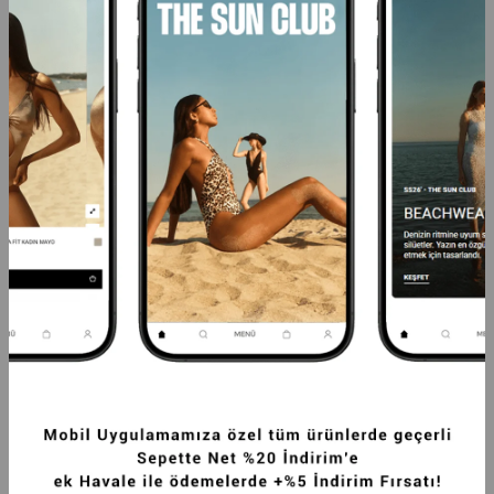
PREMIUM İNGILIZ YAKA MOB WİFE SUNI 
PREMIUM UZUN TÜYLÜ KADIN REX SUNI 
KÜRK MAXI KADIN KABAN EKRU
KÜRK KABAN TAŞ
19.999,99TL
16.249,99TL
-20%
15.999,99TL
-20%
12.999,99TL
SEPETTE %20 İNDİRİM
SEPETTE %20 İNDİRİM
+3
+7