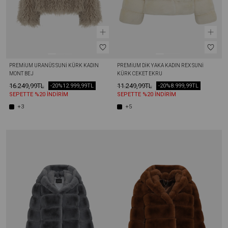
PREMIUM URANÜS SUNI KÜRK KADIN 
PREMIUM DIK YAKA KADIN REX SUNI 
MONT BEJ
KÜRK CEKET EKRU
16.249,99TL
11.249,99TL
-20%
12.999,99TL
-20%
8.999,99TL
SEPETTE %20 İNDİRİM
SEPETTE %20 İNDİRİM
+3
+5