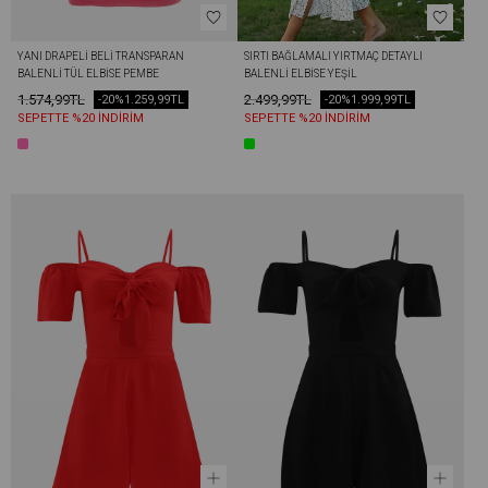
YANI DRAPELI BELI TRANSPARAN 
SIRTI BAĞLAMALI YIRTMAÇ DETAYLI 
BALENLI TÜL ELBISE PEMBE
BALENLI ELBISE YEŞIL
1.574,99TL
2.499,99TL
-20%
1.259,99TL
-20%
1.999,99TL
SEPETTE %20 İNDİRİM
SEPETTE %20 İNDİRİM