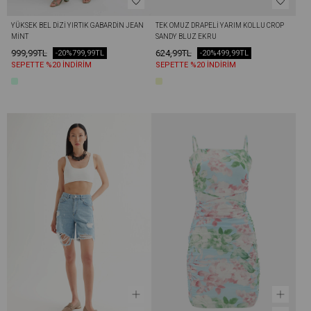
YÜKSEK BEL DIZI YIRTIK GABARDIN JEAN 
TEK OMUZ DRAPELI YARIM KOLLU CROP 
MINT
SANDY BLUZ EKRU
999,99TL
624,99TL
-20%
799,99TL
-20%
499,99TL
SEPETTE %20 İNDİRİM
SEPETTE %20 İNDİRİM