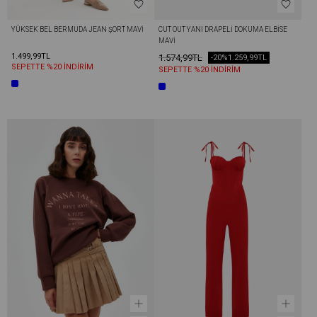
YÜKSEK BEL BERMUDA JEAN ŞORT MAVI
CUT OUT YANI DRAPELI DOKUMA ELBISE 
MAVI
1.499,99TL
1.574,99TL
-20%
1.259,99TL
SEPETTE %20 İNDİRİM
SEPETTE %20 İNDİRİM