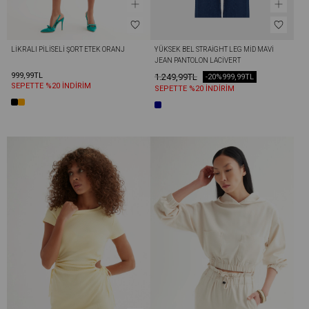
LIKRALI PILISELI ŞORT ETEK ORANJ
YÜKSEK BEL STRAIGHT LEG MID MAVI 
JEAN PANTOLON LACIVERT
999,99TL
1.249,99TL
-20%
999,99TL
SEPETTE %20 İNDİRİM
SEPETTE %20 İNDİRİM