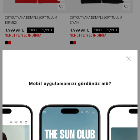
CUT OUT YAKA DETAYLI ŞORT TULUM 
CUT OUT YAKA DETAYLI ŞORT TULUM 
KIRMIZI
SIYAH
1.999,99TL
1.999,99TL
-20%
1.599,99TL
-20%
1.599,99TL
SEPETTE %20 İNDİRİM
SEPETTE %20 İNDİRİM