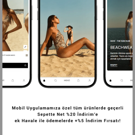
BALENLI DRAPE DETAYLI LIKRALI TÜL 
YÜKSEK BEL PALAZZO KUMLU KETEN 
ELBISE KIRMIZI
PANTOLON ÇAĞLA YEŞILI
1.574,99TL
1.624,99TL
-20%
1.259,99TL
-20%
1.299,99TL
SEPETTE %20 İNDİRİM
SEPETTE %20 İNDİRİM