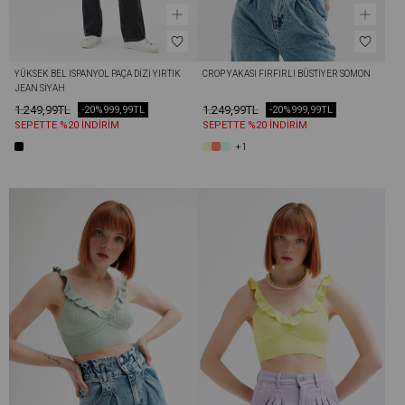
YÜKSEK BEL İSPANYOL PAÇA DIZI YIRTIK 
CROP YAKASI FIRFIRLI BÜSTIYER SOMON
JEAN SIYAH
1.249,99TL
1.249,99TL
-20%
999,99TL
-20%
999,99TL
SEPETTE %20 İNDİRİM
SEPETTE %20 İNDİRİM
+1