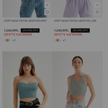
CROP YAKASI FIRFIRLI BÜSTIYER MINT
CROP YAKASI FIRFIRLI BÜSTIYER LIME
1.249,99TL
1.249,99TL
-20%
999,99TL
-20%
999,99TL
SEPETTE %20 İNDİRİM
SEPETTE %20 İNDİRİM
+1
+1