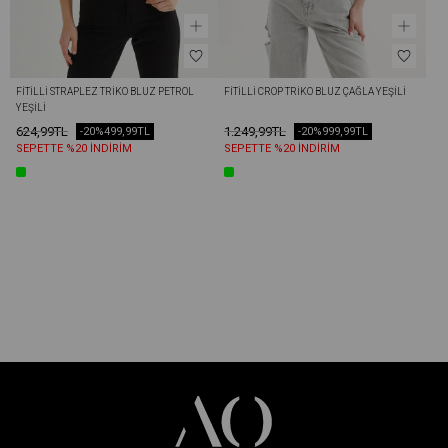
FITILLI STRAPLEZ TRIKO BLUZ PETROL 
FITILLI CROP TRIKO BLUZ ÇAĞLA YEŞILI
YEŞILI
624,99TL
1.249,99TL
-20%
499,99TL
-20%
999,99TL
SEPETTE %20 İNDİRİM
SEPETTE %20 İNDİRİM