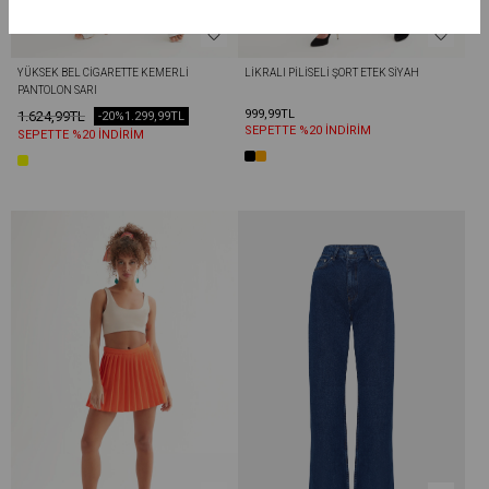
YÜKSEK BEL CIGARETTE KEMERLI 
LIKRALI PILISELI ŞORT ETEK SIYAH
PANTOLON SARI
999,99TL
1.624,99TL
-20%
1.299,99TL
SEPETTE %20 İNDİRİM
SEPETTE %20 İNDİRİM