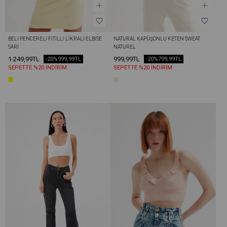
BELI PENCERELI FITILLI LIKRALI ELBISE 
NATURAL KAPÜŞONLU KETEN SWEAT 
SARI
NATUREL
1.249,99TL
999,99TL
-20%
999,99TL
-20%
799,99TL
SEPETTE %20 İNDİRİM
SEPETTE %20 İNDİRİM