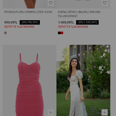
PIS DIKIŞ PILISELI KEMERLI ETEK VIZON
KORSAJ DETAYLI BALENLI DOKUMA 
TULUM KIRMIZI
999,99TL
1.999,99TL
-20%
799,99TL
-20%
1.599,99TL
SEPETTE %20 İNDİRİM
SEPETTE %20 İNDİRİM