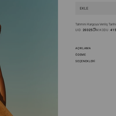
EKLE
Tahmini Kargoya Veriliş Tarihi
UID :
20325
M.KODU :
41
AÇIKLAMA
ÖDEME
SEÇENEKLERI