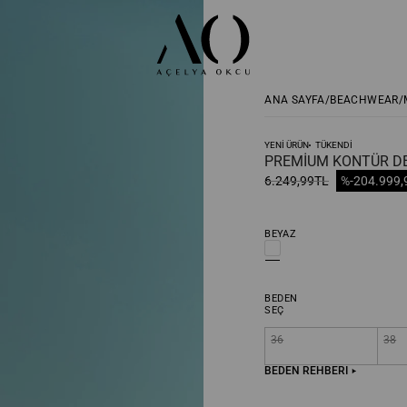
ANA SAYFA
BEACHWEAR
YENİ ÜRÜN
TÜKENDI
PREMIUM KONTÜR DE
6.249,99TL
%-20
4.999,
BEYAZ
BEDEN
SEÇ
36
38
BEDEN REHBERİ