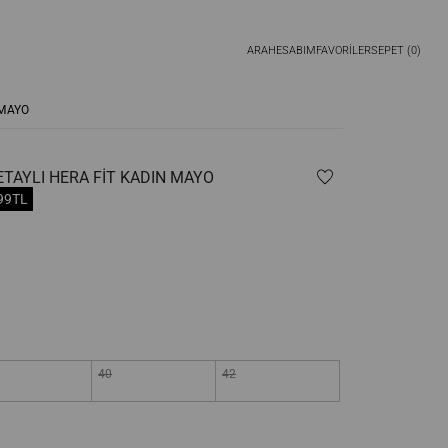
ARA
HESABIM
FAVORİLER
SEPET (
0
)
MAYO
TAYLI HERA FIT KADIN MAYO
99TL
40
42