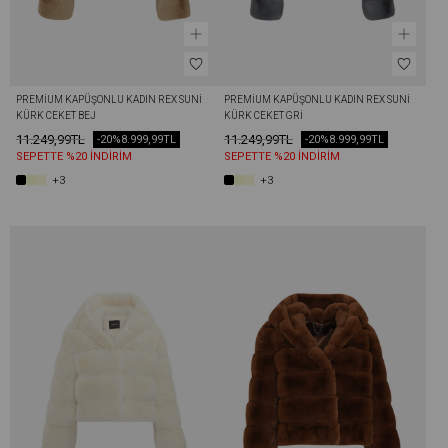
PREMIUM KAPÜŞONLU KADIN REX SUNI 
PREMIUM KAPÜŞONLU KADIN REX SUNI 
KÜRK CEKET BEJ
KÜRK CEKET GRI
11.249,99TL
11.249,99TL
-20%
8.999,99TL
-20%
8.999,99TL
SEPETTE %20 İNDİRİM
SEPETTE %20 İNDİRİM
+3
+3