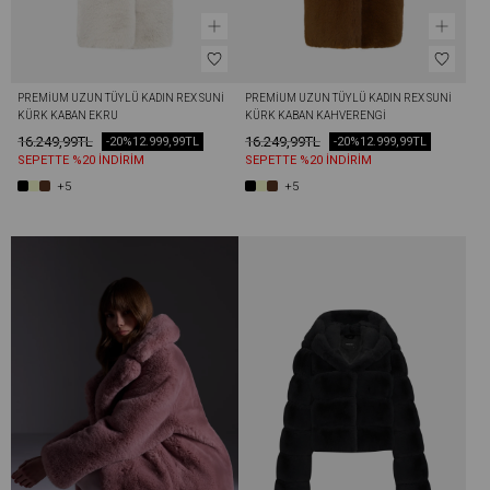
PREMIUM UZUN TÜYLÜ KADIN REX SUNI 
PREMIUM UZUN TÜYLÜ KADIN REX SUNI 
KÜRK KABAN EKRU
KÜRK KABAN KAHVERENGI
16.249,99TL
16.249,99TL
-20%
12.999,99TL
-20%
12.999,99TL
SEPETTE %20 İNDİRİM
SEPETTE %20 İNDİRİM
+5
+5