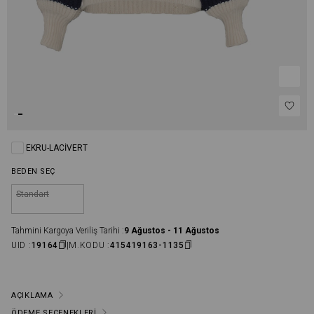
EKRU-LACIVERT
BEDEN SEÇ
Standart
Tahmini Kargoya Veriliş Tarihi :
9 Ağustos - 11 Ağustos
UID :
19164
M.KODU :
415419163-1135
AÇIKLAMA
ÖDEME SEÇENEKLERI