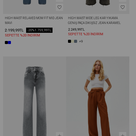
HIGH WAIST RELAXED MOM FIT MID JEAN 
HIGH WAIST WIDE LEG KAR YIKAMA 
MAVI
GENIŞ PAÇA DIKIŞSIZ JEAN KARAMEL
2.249,99TL
2.199,99TL
-20%
1.759,99TL
SEPETTE %20 İNDİRİM
SEPETTE %20 İNDİRİM
+9