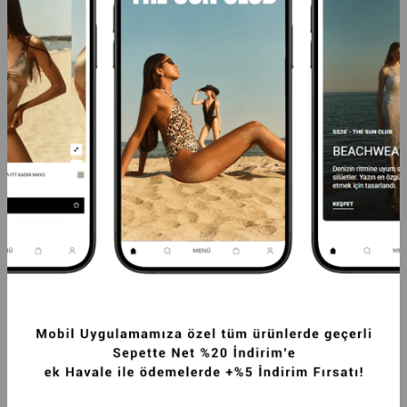
PREMIUM UZUN TÜYLÜ KADIN REX SUNI 
PREMIUM UZUN TÜYLÜ KADIN REX SUNI 
KÜRK KABAN TAŞ
KÜRK KABAN LACIVERT
16.249,99TL
16.249,99TL
-20%
12.999,99TL
-20%
12.999,99TL
SEPETTE %20 İNDİRİM
SEPETTE %20 İNDİRİM
+5
+5