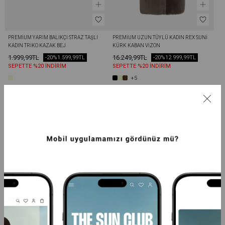
PREMIUM YARIM BALIKÇI STRAZ TAŞLI 
PREMIUM UZUN TÜYLÜ KADIN REX SUNI 
KADIN TRIKO KAZAK BEJ
KÜRK KABAN VIZON
1.999,99TL
16.249,99TL
-20%
1.599,99TL
-20%
12.999,99TL
SEPETTE %20 İNDİRİM
SEPETTE %20 İNDİRİM
+5