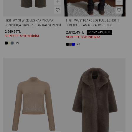
HIGH WAIST WIDE LEG KAR YIKAMA 
HIGH WAIST FLARE LEG FULL LENGTH 
GENIŞ PAÇA DIKIŞSIZ JEAN KAHVERENGI
STRETCH  JEAN ACI KAHVERENGI
2.249,99TL
2.812,49TL
-20%
2.249,99TL
SEPETTE %20 İNDİRİM
SEPETTE %20 İNDİRİM
+9
+1