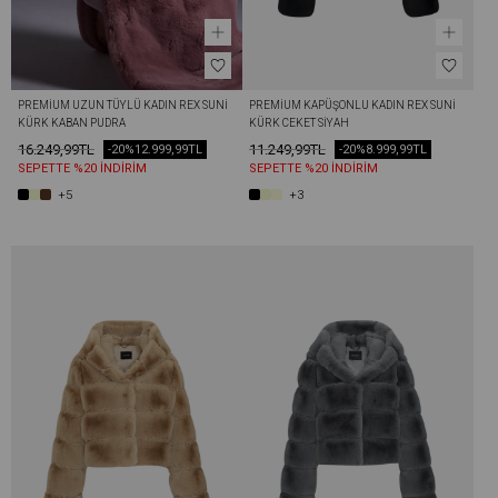
PREMIUM UZUN TÜYLÜ KADIN REX SUNI 
PREMIUM KAPÜŞONLU KADIN REX SUNI 
KÜRK KABAN PUDRA
KÜRK CEKET SIYAH
16.249,99TL
11.249,99TL
-20%
12.999,99TL
-20%
8.999,99TL
SEPETTE %20 İNDİRİM
SEPETTE %20 İNDİRİM
+5
+3