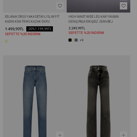
SELANIK ÖRGÜ YAKA DETAYLI SLIM FIT 
HIGH WAIST WIDE LEG KAR YIKAMA 
KADIN KISA TRIKO KAZAK EKRU
GENIŞ PAÇA DIKIŞSIZ JEAN BEJ
2.249,99TL
1.499,99TL
-20%
1.199,99TL
SEPETTE %20 İNDİRİM
SEPETTE %20 İNDİRİM
+9