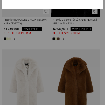
PREMIUM KAPÜŞONLU KADIN REX SUNI 
PREMIUM UZUN TÜYLÜ KADIN REX SUNI 
KÜRK CEKET TAŞ
KÜRK KABAN SIYAH
11.249,99TL
16.249,99TL
-20%
8.999,99TL
-20%
12.999,99TL
SEPETTE %20 İNDİRİM
SEPETTE %20 İNDİRİM
+3
+5