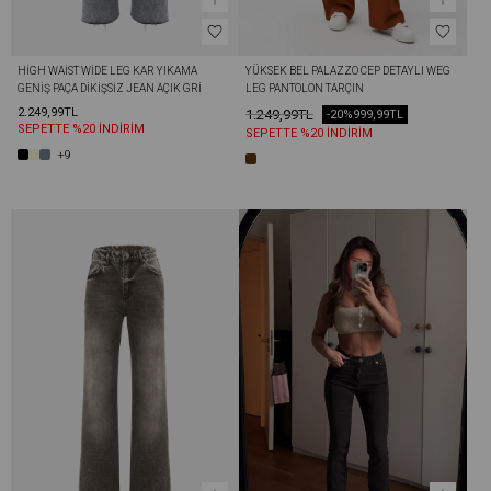
HIGH WAIST WIDE LEG KAR YIKAMA 
YÜKSEK BEL PALAZZO CEP DETAYLI WEG 
GENIŞ PAÇA DIKIŞSIZ JEAN AÇIK GRI
LEG PANTOLON TARÇIN
2.249,99TL
1.249,99TL
-20%
999,99TL
SEPETTE %20 İNDİRİM
SEPETTE %20 İNDİRİM
+9