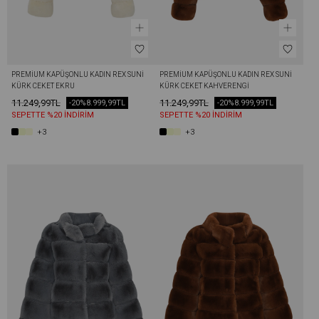
PREMIUM KAPÜŞONLU KADIN REX SUNI 
PREMIUM KAPÜŞONLU KADIN REX SUNI 
KÜRK CEKET EKRU
KÜRK CEKET KAHVERENGI
11.249,99TL
11.249,99TL
-20%
8.999,99TL
-20%
8.999,99TL
SEPETTE %20 İNDİRİM
SEPETTE %20 İNDİRİM
+3
+3