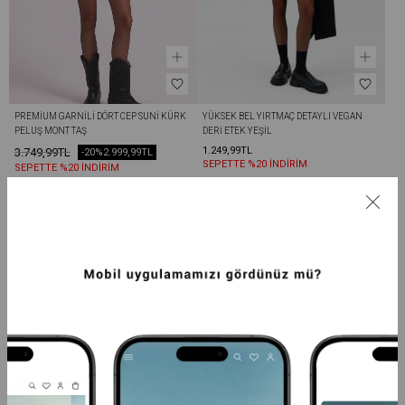
PREMIUM GARNILI DÖRT CEP SUNI KÜRK 
YÜKSEK BEL YIRTMAÇ DETAYLI VEGAN 
PELUŞ MONT TAŞ
DERI ETEK YEŞIL
1.249,99TL
3.749,99TL
-20%
2.999,99TL
SEPETTE %20 İNDİRİM
SEPETTE %20 İNDİRİM