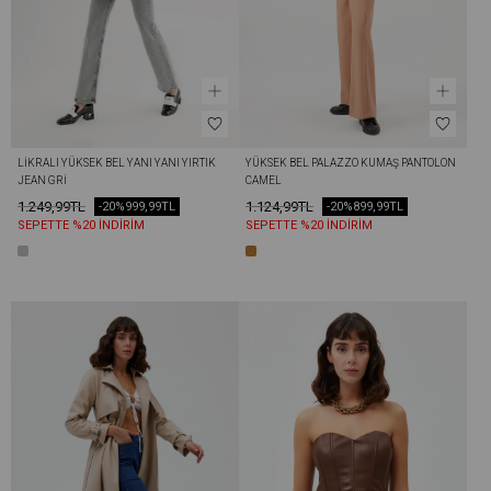
LIKRALI YÜKSEK BEL YANI YANI YIRTIK 
YÜKSEK BEL PALAZZO KUMAŞ PANTOLON 
JEAN GRI
CAMEL
1.249,99TL
1.124,99TL
-20%
999,99TL
-20%
899,99TL
SEPETTE %20 İNDİRİM
SEPETTE %20 İNDİRİM