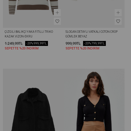
ÇIZGILI BALIKÇI YAKA FITILLI TRIKO 
SLOGAN DETAYLI VATKALI COTON CROP 
KAZAK VIZON-EKRU
GÖMLEK BEYAZ
1.249,99TL
999,99TL
-20%
999,99TL
-20%
799,99TL
SEPETTE %20 İNDİRİM
SEPETTE %20 İNDİRİM