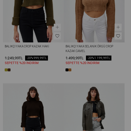
BALIKÇI YAKA CROP KAZAK HAKI
BALIKÇI YAKA SELANIK ÖRGÜ CROP 
KAZAK CAMEL
1.249,99TL
1.499,99TL
-20%
999,99TL
-20%
1.199,99TL
SEPETTE %20 İNDİRİM
SEPETTE %20 İNDİRİM