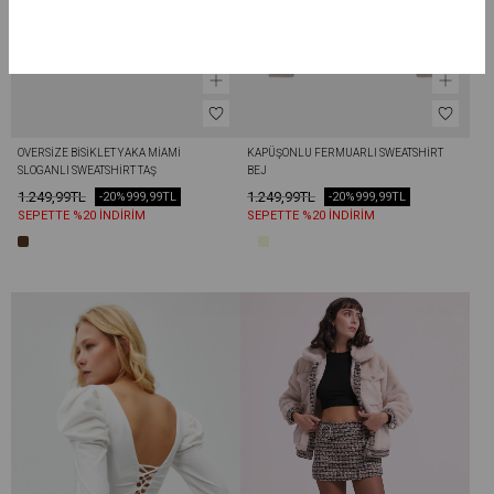
OVERSIZE BISIKLET YAKA MIAMI 
KAPÜŞONLU FERMUARLI SWEATSHIRT 
SLOGANLI SWEATSHIRT TAŞ
BEJ
1.249,99TL
1.249,99TL
-20%
999,99TL
-20%
999,99TL
SEPETTE %20 İNDİRİM
SEPETTE %20 İNDİRİM