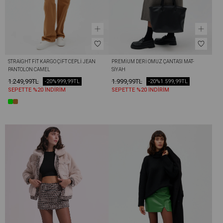
STRAIGHT FIT KARGO ÇIFT CEPLI JEAN 
PREMIUM DERI OMUZ ÇANTASI MAT-
PANTOLON CAMEL
SIYAH
1.249,99TL
1.999,99TL
-20%
999,99TL
-20%
1.599,99TL
SEPETTE %20 İNDİRİM
SEPETTE %20 İNDİRİM