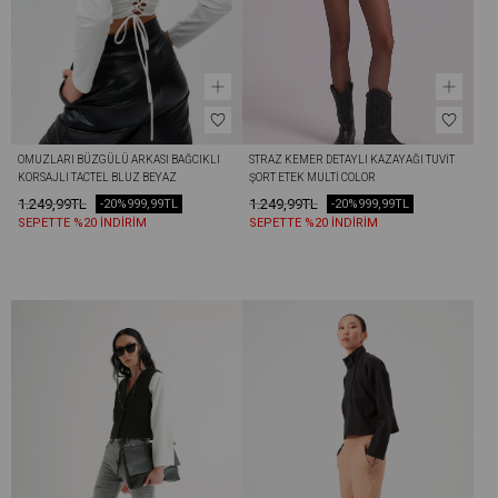
OMUZLARI BÜZGÜLÜ ARKASI BAĞCIKLI 
STRAZ KEMER DETAYLI KAZAYAĞI TUVIT 
KORSAJLI TACTEL BLUZ BEYAZ
ŞORT ETEK MULTİ COLOR
1.249,99TL
1.249,99TL
-20%
999,99TL
-20%
999,99TL
SEPETTE %20 İNDİRİM
SEPETTE %20 İNDİRİM