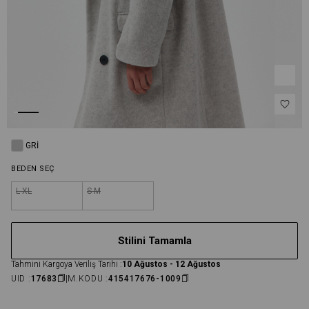
GRI
BEDEN SEÇ
L-XL
S-M
Stilini Tamamla
Tahmini Kargoya Veriliş Tarihi :
10 Ağustos - 12 Ağustos
UID :
17683
M.KODU :
415417676-1009