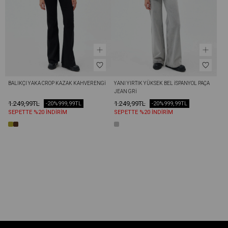
BALIKÇI YAKA CROP KAZAK KAHVERENGI
YANI YIRTIK YÜKSEK BEL İSPANYOL PAÇA 
JEAN GRI
1.249,99TL
1.249,99TL
-20%
999,99TL
-20%
999,99TL
SEPETTE %20 İNDİRİM
SEPETTE %20 İNDİRİM