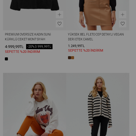
PREMIUM OVERSIZE KADIN SUNI 
YÜKSEK BEL FLETO CEP DETAYLI VEGAN 
KÜRKLÜ CEKET MONT SIYAH
DERI ETEK CAMEL
1.249,99TL
4.999,99TL
-20%
3.999,99TL
SEPETTE %20 İNDİRİM
SEPETTE %20 İNDİRİM