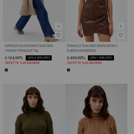
OVERSIZE SU GEÇIRMEZ SUNI DERI 
STRAPLEZ SUNI DERI DRAPE DETAYLI 
VINTAGE TRENÇKOT TAŞ
ELBISE KAHVERENGI
3.124,99TL
2.499,99TL
-20%
2.499,99TL
-20%
1.999,99TL
SEPETTE %20 İNDİRİM
SEPETTE %20 İNDİRİM