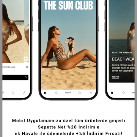
YÜKSEK BEL FLETO CEP DETAYLI VEGAN 
DIK YAKA FERMUARLI ŞIŞME MONT 
DERI ETEK KAHVERENGI
SIYAH
1.249,99TL
3.124,99TL
-20%
2.499,99TL
SEPETTE %20 İNDİRİM
SEPETTE %20 İNDİRİM