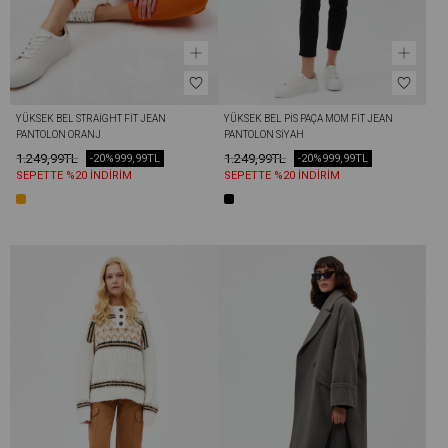
YÜKSEK BEL STRAIGHT FIT JEAN 
YÜKSEK BEL PIS PAÇA MOM FIT JEAN 
PANTOLON ORANJ
PANTOLON SIYAH
1.249,99TL
1.249,99TL
-20%
999,99TL
-20%
999,99TL
SEPETTE %20 İNDİRİM
SEPETTE %20 İNDİRİM