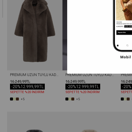
PREMIUM UZUN TÜYLÜ KADIN REX SUNI KÜRK KABAN VIZON
PREMIUM UZUN TÜYLÜ KADIN REX SUNI KÜRK KABAN TAŞ
16.249,99TL
16.249,99TL
16.249
-20%
12.999,99TL
-20%
12.999,99TL
-20%
SEPETTE %20 İNDİRİM
SEPETTE %20 İNDİRİM
SEPETT
+5
+5