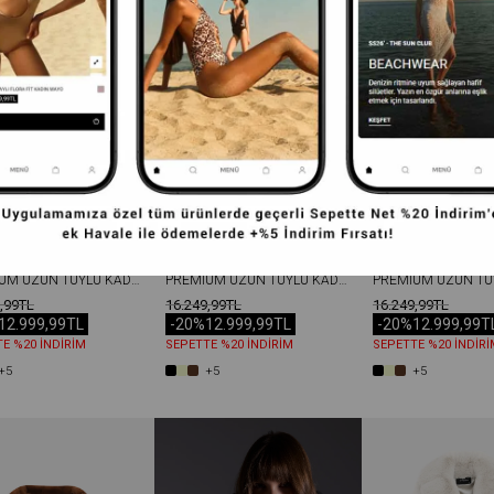
PREMIUM UZUN TÜYLÜ KADIN REX SUNI KÜRK KABAN KAHVERENGI
PREMIUM UZUN TÜYLÜ KADIN REX SUNI KÜRK KABAN PUDRA
,99TL
16.249,99TL
16.249,99TL
12.999,99TL
-20%
12.999,99TL
-20%
12.999,99T
E %20 İNDİRİM
SEPETTE %20 İNDİRİM
SEPETTE %20 İNDİRİ
+5
+5
+5