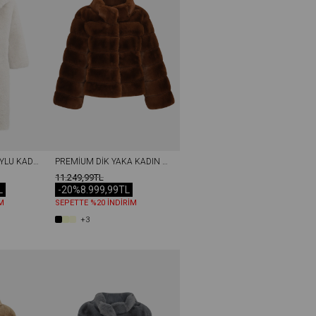
PREMIUM UZUN TÜYLÜ KADIN REX SUNI KÜRK KABAN EKRU
PREMIUM DIK YAKA KADIN REX SUNI KÜRK CEKET KAHVERENGI
11.249,99TL
L
-20%
8.999,99TL
M
SEPETTE %20 İNDİRİM
+3