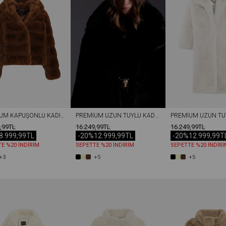
PREMIUM KAPÜŞONLU KADIN REX SUNI KÜRK CEKET KAHVERENGI
PREMIUM UZUN TÜYLÜ KADIN REX SUNI KÜRK KABAN SIYAH
,99TL
16.249,99TL
16.249,99TL
8.999,99TL
-20%
12.999,99TL
-20%
12.999,99T
E %20 İNDİRİM
SEPETTE %20 İNDİRİM
SEPETTE %20 İNDİRİ
+3
+5
+5