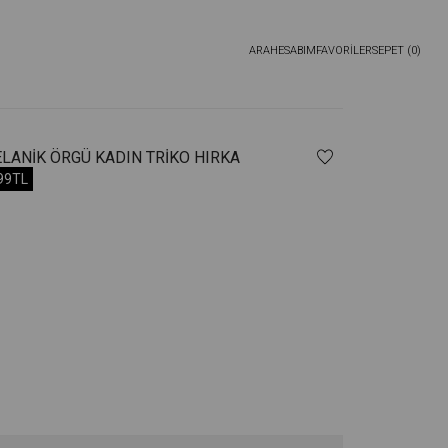
ARA
HESABIM
FAVORİLER
SEPET (
0
)
LANIK ÖRGÜ KADIN TRIKO HIRKA
,99TL