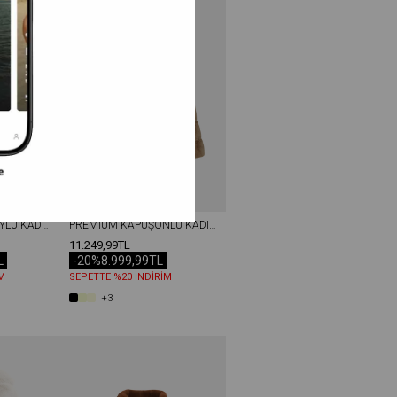
PREMIUM UZUN TÜYLÜ KADIN REX SUNI KÜRK KABAN LACIVERT
PREMIUM KAPÜŞONLU KADIN REX SUNI KÜRK CEKET BEJ
11.249,99TL
L
-20%
8.999,99TL
M
SEPETTE %20 İNDİRİM
+3