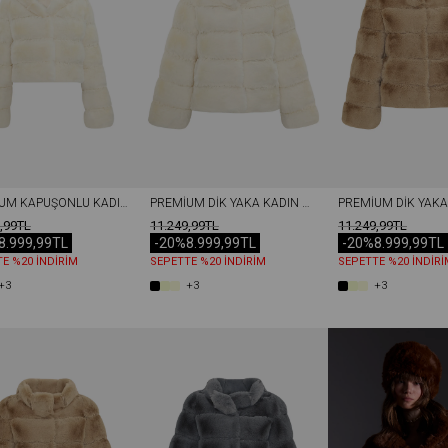
PREMIUM KAPÜŞONLU KADIN REX SUNI KÜRK CEKET EKRU
PREMIUM DIK YAKA KADIN REX SUNI KÜRK CEKET EKRU
,99TL
11.249,99TL
11.249,99TL
8.999,99TL
-20%
8.999,99TL
-20%
8.999,99TL
E %20 İNDİRİM
SEPETTE %20 İNDİRİM
SEPETTE %20 İNDİRİ
+3
+3
+3