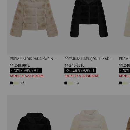
PREMIUM DIK YAKA KADIN REX SUNI KÜRK CEKET TAŞ
PREMIUM KAPÜŞONLU KADIN REX SUNI KÜRK CEKET SIYAH
11.249,99TL
11.249,99TL
11.249
-20%
8.999,99TL
-20%
8.999,99TL
-20%
SEPETTE %20 İNDİRİM
SEPETTE %20 İNDİRİM
SEPETT
+3
+3