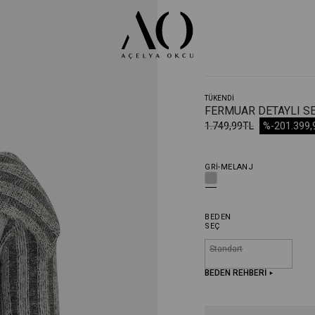
TÜKENDI
FERMUAR DETAYLI SE
1.749,99TL
%-20
1.399
GRI-MELANJ
BEDEN
SEÇ
Standart
BEDEN REHBERİ