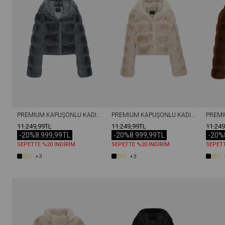
PREMIUM KAPÜŞONLU KADIN REX SUNI KÜRK CEKET GRI
PREMIUM KAPÜŞONLU KADIN REX SUNI KÜRK CEKET TAŞ
11.249,99TL
11.249,99TL
11.249
-20%
8.999,99TL
-20%
8.999,99TL
-20%
SEPETTE %20 İNDİRİM
SEPETTE %20 İNDİRİM
SEPETT
+3
+3