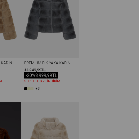
PREMIUM DIK YAKA KADIN REX SUNI KÜRK CEKET BEJ
PREMIUM DIK YAKA KADIN REX SUNI KÜRK CEKET GRI
11.249,99TL
-20%
8.999,99TL
M
SEPETTE %20 İNDİRİM
+3