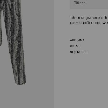
Tükendi
Tahmini Kargoya Veriliş Tarihi 
UID :
19940
M.KODU :
41
AÇIKLAMA
ÖDEME
SEÇENEKLERI