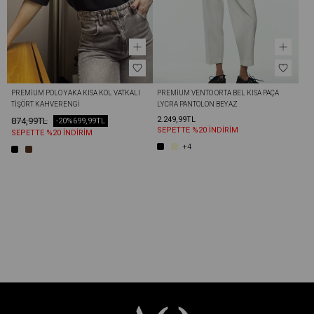
PREMIUM POLO YAKA KISA KOL VATKALI 
PREMIUM VENTO ORTA BEL KISA PAÇA 
TIŞÖRT KAHVERENGI
LYCRA PANTOLON BEYAZ
2.249,99TL
874,99TL
-20%
699,99TL
SEPETTE %20 İNDİRİM
SEPETTE %20 İNDİRİM
+4