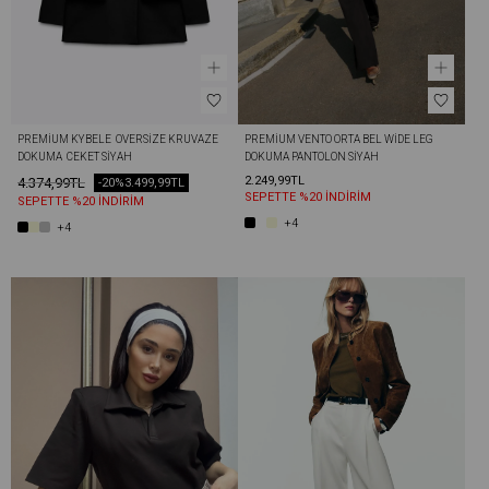
PREMIUM KYBELE  OVERSIZE KRUVAZE 
PREMIUM VENTO ORTA BEL WIDE LEG 
DOKUMA  CEKET SIYAH
DOKUMA PANTOLON SIYAH
2.249,99TL
4.374,99TL
-20%
3.499,99TL
SEPETTE %20 İNDİRİM
SEPETTE %20 İNDİRİM
+4
+4