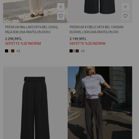
PREMIUM BALLARD ORTA BEL GENIŞ 
PREMIUM KYBELE ORTA BEL YANDAN 
PAÇA DOKUMA PANTOLON EKRU
DÜĞMELI DOKUMA PANTOLON GRI
2.299,99TL
2.199,99TL
SEPETTE %20 İNDİRİM
SEPETTE %20 İNDİRİM
+2
+2