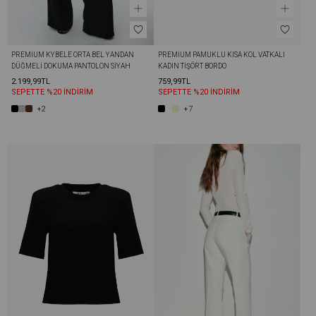
PREMIUM KYBELE ORTA BEL YANDAN 
PREMIUM PAMUKLU KISA KOL VATKALI 
DÜĞMELI DOKUMA PANTOLON SIYAH
KADIN TIŞÖRT BORDO
2.199,99TL
759,99TL
SEPETTE %20 İNDİRİM
SEPETTE %20 İNDİRİM
+2
+7