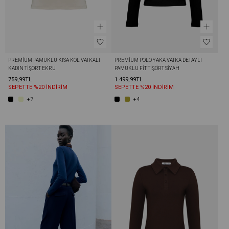
PREMIUM PAMUKLU KISA KOL VATKALI 
PREMIUM POLO YAKA VATKA DETAYLI 
KADIN TIŞÖRT EKRU
PAMUKLU FIT TIŞÖRT SIYAH
759,99TL
1.499,99TL
SEPETTE %20 İNDİRİM
SEPETTE %20 İNDİRİM
+7
+4