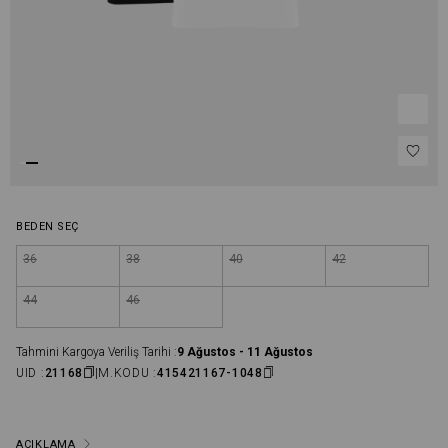
BEDEN SEÇ
36
38
40
42
44
46
Tahmini Kargoya Veriliş Tarihi :
9 Ağustos - 11 Ağustos
UID :
21168
M.KODU :
415421167-1048
AÇIKLAMA