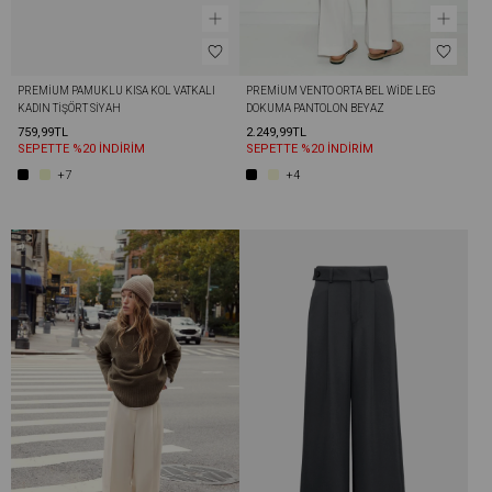
PREMIUM PAMUKLU KISA KOL VATKALI 
PREMIUM VENTO ORTA BEL WIDE LEG 
KADIN TIŞÖRT SIYAH
DOKUMA PANTOLON BEYAZ
759,99TL
2.249,99TL
SEPETTE %20 İNDİRİM
SEPETTE %20 İNDİRİM
+7
+4