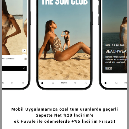
PREMIUM KYBELE  OVERSIZE KRUVAZE 
PREMIUM BALLARD ORTA BEL GENIŞ 
DOKUMA  CEKET KAHVERENGI
PAÇA DOKUMA PANTOLON KAHVERENGI
2.299,99TL
4.374,99TL
-20%
3.499,99TL
SEPETTE %20 İNDİRİM
SEPETTE %20 İNDİRİM
+2
+4