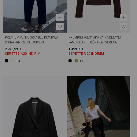
PREMIUM VENTO ORTA BEL KISA PAÇA 
PREMIUM POLO YAKA VATKA DETAYLI 
LYCRA PANTOLON LACIVERT
PAMUKLU FIT TIŞÖRT KAHVERENGI
2.249,99TL
1.499,99TL
SEPETTE %20 İNDİRİM
SEPETTE %20 İNDİRİM
+4
+4