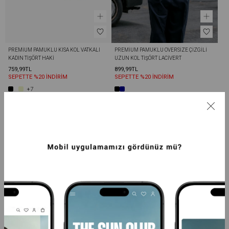
PREMIUM PAMUKLU KISA KOL VATKALI 
PREMIUM PAMUKLU OVERSIZE ÇIZGILI 
KADIN TIŞÖRT HAKI
UZUN KOL TIŞÖRT LACIVERT
759,99TL
899,99TL
SEPETTE %20 İNDİRİM
SEPETTE %20 İNDİRİM
+7