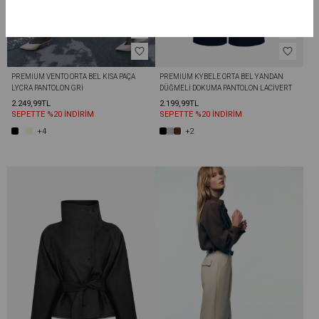
PREMIUM VENTO ORTA BEL KISA PAÇA 
PREMIUM KYBELE ORTA BEL YANDAN 
LYCRA PANTOLON GRI
DÜĞMELI DOKUMA PANTOLON LACIVERT
2.249,99TL
2.199,99TL
SEPETTE %20 İNDİRİM
SEPETTE %20 İNDİRİM
+4
+2