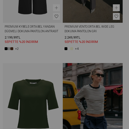
PREMIUM KYBELE ORTA BEL YANDAN 
PREMIUM VENTO ORTA BEL WIDE LEG 
DÜĞMELI DOKUMA PANTOLON ANTRASIT
DOKUMA PANTOLON GRI
2.199,99TL
2.249,99TL
SEPETTE %20 İNDİRİM
SEPETTE %20 İNDİRİM
+2
+4