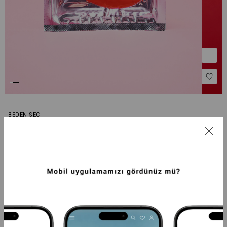
BEDEN SEÇ
Standart
Tahmini Kargoya Veriliş Tarihi :
9 Ağustos - 11 Ağustos
UID :
16542
M.KODU :
415416541-1014
AÇIKLAMA
ÖDEME SEÇENEKLERI