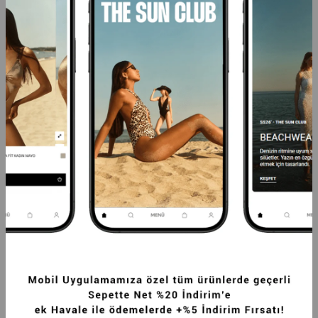
PREMIUM KYBELE DOKUMA MINI ŞORT 
PREMIUM KYBELE DOKUMA MINI ŞORT 
ETEK LACIVERT
ETEK KAHVERENGI
1.799,99TL
1.799,99TL
SEPETTE %20 İNDİRİM
SEPETTE %20 İNDİRİM
+3
+3