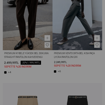
PREMIUM KYBELE YÜKSEK BEL DOKUMA 
PREMIUM VENTO ORTA BEL KISA PAÇA 
STRAIGHT PANTOLON KAHVERENGI
LYCRA PANTOLON GRI
2.249,99TL
2.499,99TL
-20%
1.999,99TL
SEPETTE %20 İNDİRİM
SEPETTE %20 İNDİRİM
+6
+4