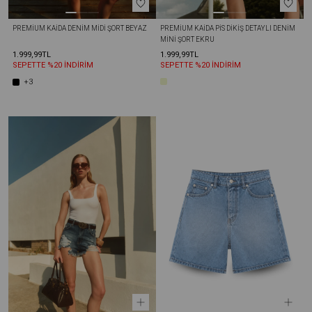
PREMIUM KAIDA DENIM MIDI ŞORT BEYAZ
PREMIUM KAIDA PIS DIKIŞ DETAYLI DENIM 
MINI ŞORT EKRU
1.999,99TL
1.999,99TL
SEPETTE %20 İNDİRİM
SEPETTE %20 İNDİRİM
+3