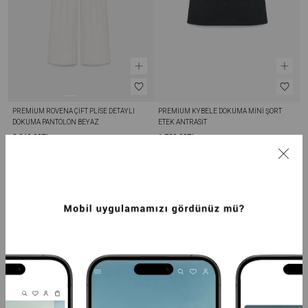
PREMIUM ROVENA ÇIFT PLISE DETAYLI 
PREMIUM KYBELE DOKUMA MINI ŞORT 
DOKUMA PANTOLON BEYAZ
ETEK ANTRASIT
2.249,99TL
1.799,99TL
SEPETTE %20 İNDİRİM
SEPETTE %20 İNDİRİM
+7
+3