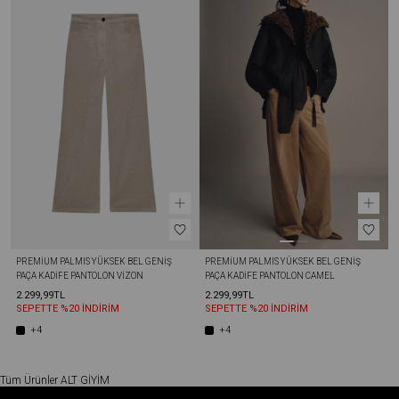
PREMIUM PALMIS YÜKSEK BEL GENIŞ 
PREMIUM PALMIS YÜKSEK BEL GENIŞ 
PAÇA KADIFE PANTOLON VIZON
PAÇA KADIFE PANTOLON CAMEL
2.299,99TL
2.299,99TL
SEPETTE %20 İNDİRİM
SEPETTE %20 İNDİRİM
+4
+4
Tüm Ürünler
ALT GİYİM