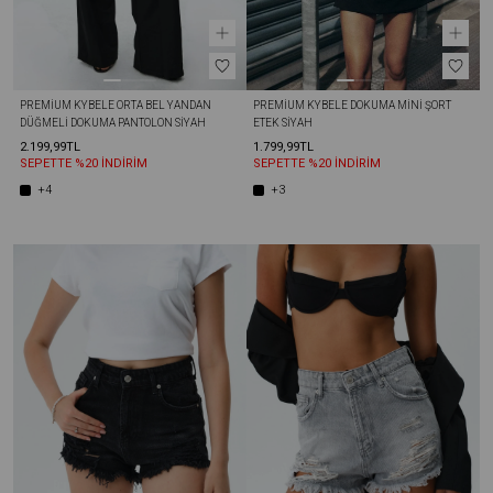
PREMIUM KYBELE ORTA BEL YANDAN 
PREMIUM KYBELE DOKUMA MINI ŞORT 
DÜĞMELI DOKUMA PANTOLON SIYAH
ETEK SIYAH
2.199,99TL
1.799,99TL
SEPETTE %20 İNDİRİM
SEPETTE %20 İNDİRİM
+4
+3