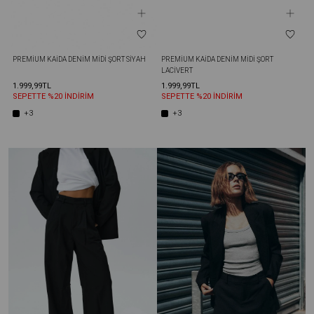
PREMIUM KAIDA DENIM MIDI ŞORT SIYAH
PREMIUM KAIDA DENIM MIDI ŞORT 
LACIVERT
1.999,99TL
1.999,99TL
SEPETTE %20 İNDİRİM
SEPETTE %20 İNDİRİM
+3
+3