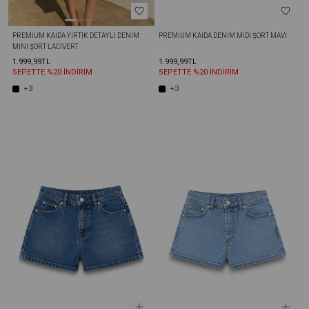
PREMIUM KAIDA YIRTIK DETAYLI DENIM 
PREMIUM KAIDA DENIM MIDI ŞORT MAVI
MINI ŞORT LACIVERT
1.999,99TL
1.999,99TL
SEPETTE %20 İNDİRİM
SEPETTE %20 İNDİRİM
+3
+3