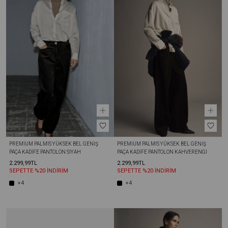
PREMIUM PALMIS YÜKSEK BEL GENIŞ 
PREMIUM PALMIS YÜKSEK BEL GENIŞ 
PAÇA KADIFE PANTOLON SIYAH
PAÇA KADIFE PANTOLON KAHVERENGI
2.299,99TL
2.299,99TL
SEPETTE %20 İNDİRİM
SEPETTE %20 İNDİRİM
+4
+4