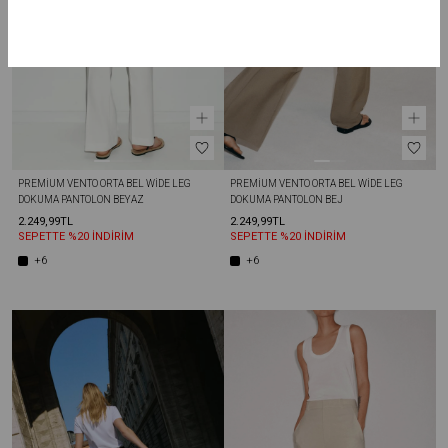
PREMIUM VENTO ORTA BEL WIDE LEG 
PREMIUM VENTO ORTA BEL WIDE LEG 
DOKUMA PANTOLON BEYAZ
DOKUMA PANTOLON BEJ
2.249,99TL
2.249,99TL
SEPETTE %20 İNDİRİM
SEPETTE %20 İNDİRİM
+6
+6