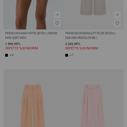
PREMIUM KAIDA YIRTIK DETAYLI DENIM 
PREMIUM ROVENA ÇIFT PLISE DETAYLI 
MINI ŞORT MAVI
DOKUMA PANTOLON BEJ
1.999,99TL
2.249,99TL
SEPETTE %20 İNDİRİM
SEPETTE %20 İNDİRİM
+3
+7