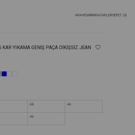
ARA
HESABIM
FAVORİLER
SEPET (
0
)
G KAR YIKAMA GENIŞ PAÇA DIKIŞSIZ JEAN
38
40
46