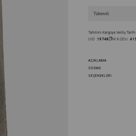
Tükendi
Tahmini Kargoya Veriliş Tarihi 
UID :
19748
M.KODU :
41
AÇIKLAMA
ÖDEME
SEÇENEKLERI