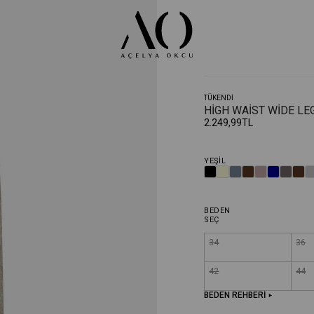
TÜKENDI
HIGH WAIST WIDE LE
2.249,99TL
YEŞIL
BEDEN
SEÇ
34
36
42
44
BEDEN REHBERİ