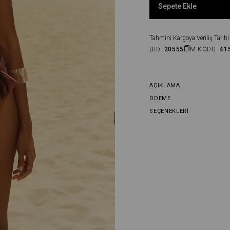
Sepete Ekle
Tahmini Kargoya Veriliş Tarihi 
UID :
20555
M.KODU :
41
AÇIKLAMA
ÖDEME
SEÇENEKLERI