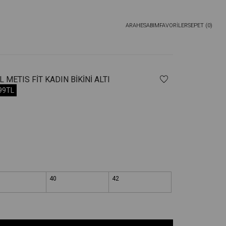
ARA
HESABIM
FAVORİLER
SEPET (
0
)
METIS FIT KADIN BIKINI ALTI
,99TL
40
42