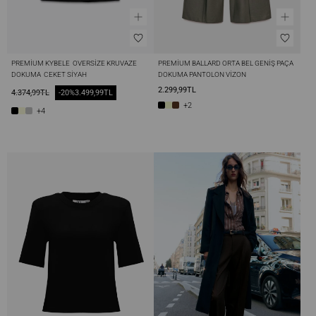
PREMIUM KYBELE  OVERSIZE KRUVAZE 
PREMIUM BALLARD ORTA BEL GENIŞ PAÇA 
DOKUMA  CEKET SIYAH
DOKUMA PANTOLON VIZON
2.299,99TL
4.374,99TL
-20%
3.499,99TL
+2
+4