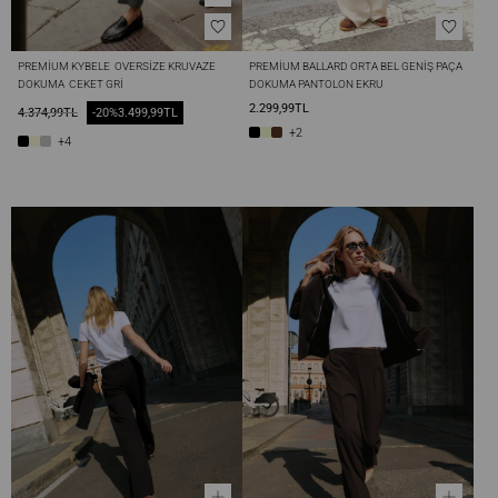
PREMIUM KYBELE  OVERSIZE KRUVAZE 
PREMIUM BALLARD ORTA BEL GENIŞ PAÇA 
DOKUMA  CEKET GRI
DOKUMA PANTOLON EKRU
2.299,99TL
4.374,99TL
-20%
3.499,99TL
+2
+4