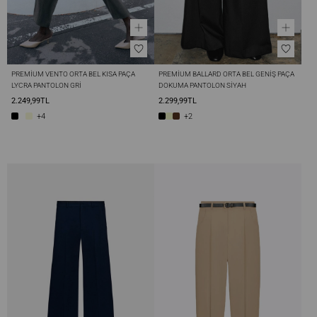
PREMIUM VENTO ORTA BEL KISA PAÇA 
PREMIUM BALLARD ORTA BEL GENIŞ PAÇA 
LYCRA PANTOLON GRI
DOKUMA PANTOLON SIYAH
2.249,99TL
2.299,99TL
+4
+2