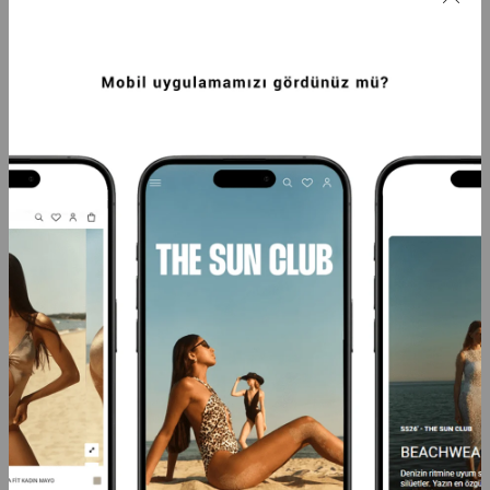
PREMIUM CEP DETAYLI KISA KOL 
PREMIUM KYBELE ORTA BEL YANDAN 
PAMUKLU  TIŞÖRT BEYAZ
DÜĞMELI DOKUMA PANTOLON SIYAH
2.199,99TL
812,48TL
-20%
649,99TL
+2
+3