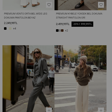
PREMIUM VENTO ORTA BEL WIDE LEG 
PREMIUM KYBELE YÜKSEK BEL DOKUMA 
DOKUMA PANTOLON BEYAZ
STRAIGHT PANTOLON GRI
2.249,99TL
2.499,99TL
-20%
1.999,99TL
+4
+2