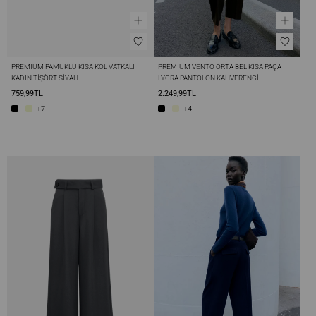
PREMIUM PAMUKLU KISA KOL VATKALI 
PREMIUM VENTO ORTA BEL KISA PAÇA 
KADIN TIŞÖRT SIYAH
LYCRA PANTOLON KAHVERENGI
759,99TL
2.249,99TL
+7
+4