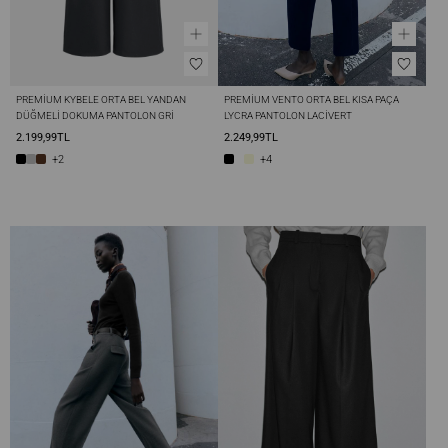
PREMIUM KYBELE ORTA BEL YANDAN 
PREMIUM VENTO ORTA BEL KISA PAÇA 
DÜĞMELI DOKUMA PANTOLON GRI
LYCRA PANTOLON LACIVERT
2.199,99TL
2.249,99TL
+2
+4