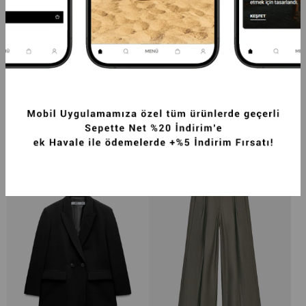
PREMIUM VENTO ORTA BEL KISA PAÇA 
PREMIUM KYBELE YÜKSEK BEL DOKUMA 
LYCRA PANTOLON BEYAZ
STRAIGHT PANTOLON SIYAH
2.249,99TL
2.499,99TL
-20%
1.999,99TL
+4
+2