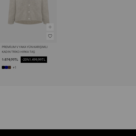
PREMIUM V YAKA YÜN KARIŞIMLI 
KADIN TRIKO HIRKA TAŞ
1.874,99TL
-20%
1.499,99TL
+1