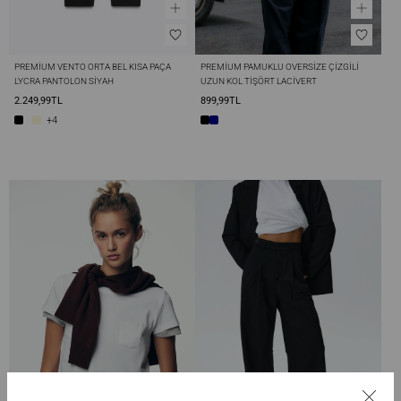
PREMIUM VENTO ORTA BEL KISA PAÇA 
PREMIUM PAMUKLU OVERSIZE ÇIZGILI 
LYCRA PANTOLON SIYAH
UZUN KOL TIŞÖRT LACIVERT
2.249,99TL
899,99TL
+4