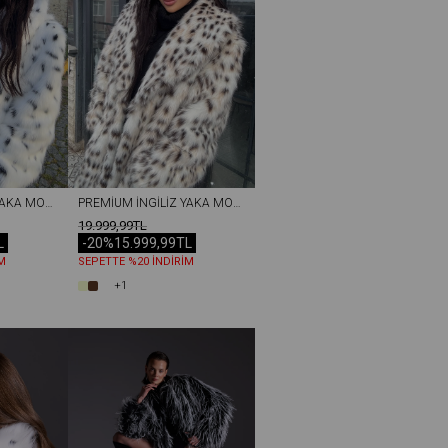
PREMIUM İNGILIZ YAKA MOB WİFE SUNI KÜRK MAXI KADIN KABAN BEYAZ-SIYAH
PREMIUM İNGILIZ YAKA MOB WİFE SUNI KÜRK MAXI KADIN KABAN LEOPAR
19.999,99TL
L
-20%
15.999,99TL
M
SEPETTE %20 İNDİRİM
+1