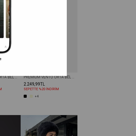
PREMIUM VENTO ORTA BEL KISA PAÇA LYCRA PANTOLON LACIVERT
PREMIUM VENTO ORTA BEL WIDE LEG DOKUMA PANTOLON LACIVERT
2.249,99TL
M
SEPETTE %20 İNDİRİM
+4