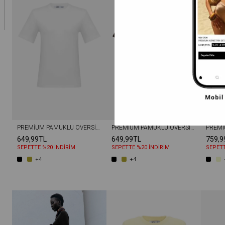
PREMIUM PAMUKLU OVERSIZE BISIKLET YAKA KISA KOL TIŞÖRT BEYAZ
PREMIUM PAMUKLU OVERSIZE BISIKLET YAKA KISA KOL TIŞÖRT KAHVERENGI
649,99TL
649,99TL
759,9
SEPETTE %20 İNDİRİM
SEPETTE %20 İNDİRİM
SEPETT
+4
+4