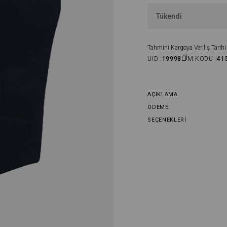
Tükendi
Tahmini Kargoya Veriliş Tarihi 
UID :
19998
M.KODU :
41
AÇIKLAMA
ÖDEME
SEÇENEKLERI