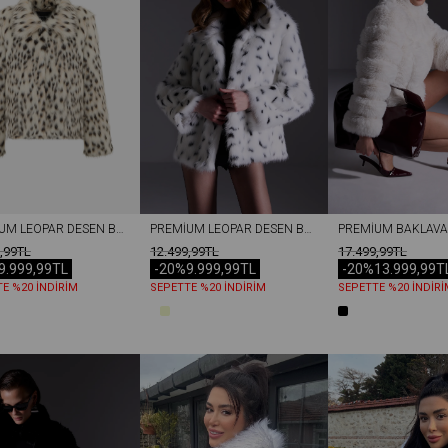
PREMIUM LEOPAR DESEN BEBE YAKA SUNI KÜRK KADIN MONT EKRU
PREMIUM LEOPAR DESEN BEBE YAKA SUNI KÜRK KADIN MONT BEYAZ
,99TL
12.499,99TL
17.499,99TL
9.999,99TL
-20%
9.999,99TL
-20%
13.999,99T
E %20 İNDİRİM
SEPETTE %20 İNDİRİM
SEPETTE %20 İNDİRİ