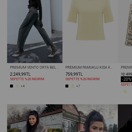
PREMIUM VENTO ORTA BEL KISA PAÇA LYCRA PANTOLON GRI
PREMIUM PAMUKLU KISA KOL VATKALI KADIN TIŞÖRT SARI
2.249,99TL
759,99TL
12.499
-20%
SEPETTE %20 İNDİRİM
SEPETTE %20 İNDİRİM
SEPETT
+4
+7