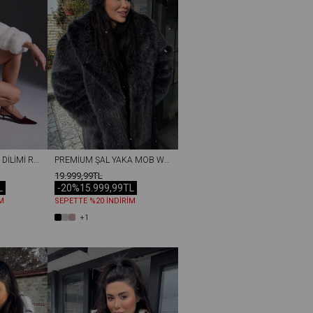
PREMIUM BAKLAVA DILIMI REX SUNI KÜRK KADIN MONT BEYAZ
PREMIUM ŞAL YAKA MOB WİFE SUNI KÜRK MAXI KADIN KABAN SIYAH
19.999,99TL
L
-20%
15.999,99TL
M
SEPETTE %20 İNDİRİM
+1