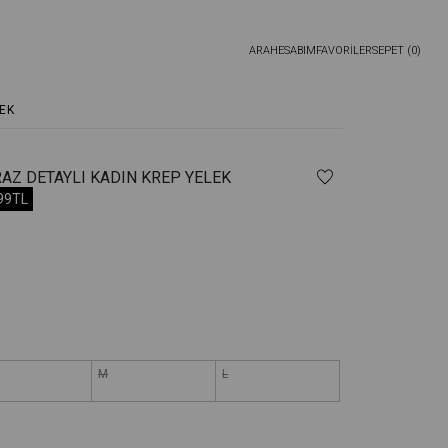
ARA
HESABIM
FAVORİLER
SEPET (
0
)
EK
AZ DETAYLI KADIN KREP YELEK
,99TL
M
L