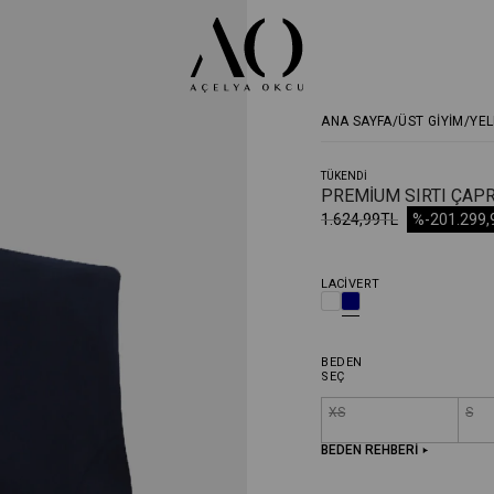
ANA SAYFA
ÜST GİYİM
YEL
TÜKENDI
PREMIUM SIRTI ÇAPR
1.624,99TL
%-20
1.299
LACIVERT
BEDEN
SEÇ
XS
S
BEDEN REHBERİ