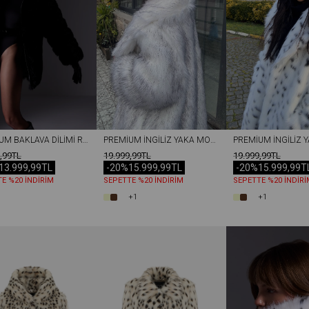
PREMIUM BAKLAVA DILIMI REX SUNI KÜRK KADIN MONT SIYAH
PREMIUM İNGILIZ YAKA MOB WİFE SUNI KÜRK MAXI KADIN KABAN EKRU
,99TL
19.999,99TL
19.999,99TL
13.999,99TL
-20%
15.999,99TL
-20%
15.999,99T
E %20 İNDİRİM
SEPETTE %20 İNDİRİM
SEPETTE %20 İNDİRİ
+1
+1