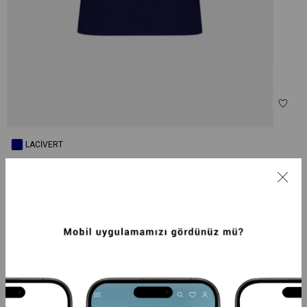
LACIVERT
BEDEN SEÇ
34
36
38
40
42
44
46
Tahmini Kargoya Veriliş Tarihi :
7 Ağustos - 11 Ağustos
UID :
21972
M.KODU :
415421951-1036