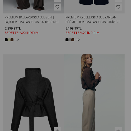
PREMIUM BALLARD ORTA BEL GENIŞ 
PREMIUM KYBELE ORTA BEL YANDAN 
PAÇA DOKUMA PANTOLON KAHVERENGI
DÜĞMELI DOKUMA PANTOLON LACIVERT
2.299,99TL
2.199,99TL
SEPETTE %20 İNDİRİM
SEPETTE %20 İNDİRİM
+2
+2