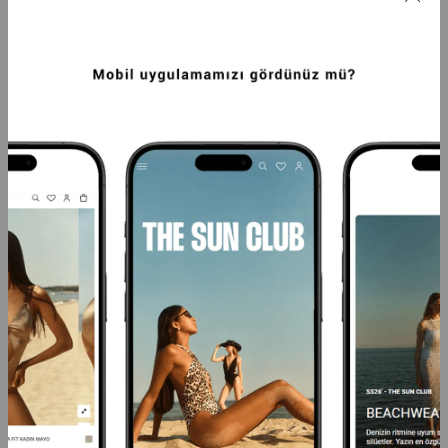
PREMIUM POLO YAKA VATKA DETAYLI 
PREMIUM VENTO ORTA BEL WIDE LEG 
PAMUKLU FIT TIŞÖRT KAHVERENGI
DOKUMA PANTOLON GRI
1.499,99TL
2.249,99TL
SEPETTE %20 İNDİRİM
SEPETTE %20 İNDİRİM
+4
+4