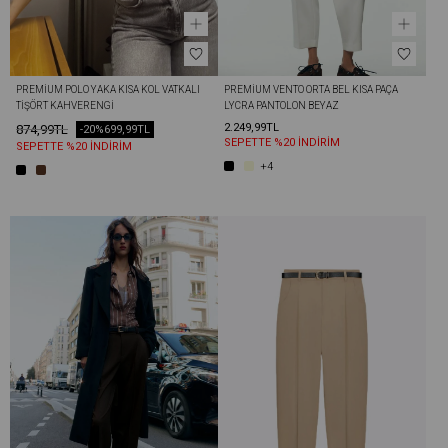
PREMIUM POLO YAKA KISA KOL VATKALI 
PREMIUM VENTO ORTA BEL KISA PAÇA 
TIŞÖRT KAHVERENGI
LYCRA PANTOLON BEYAZ
2.249,99TL
874,99TL
-20%
699,99TL
SEPETTE %20 İNDİRİM
SEPETTE %20 İNDİRİM
+4