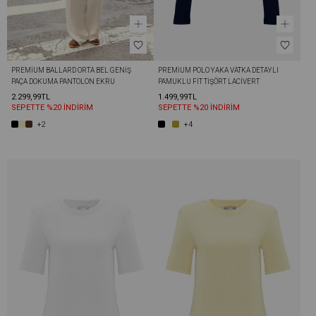
PREMIUM BALLARD ORTA BEL GENIŞ 
PREMIUM POLO YAKA VATKA DETAYLI 
PAÇA DOKUMA PANTOLON EKRU
PAMUKLU FIT TIŞÖRT LACIVERT
2.299,99TL
1.499,99TL
SEPETTE %20 İNDİRİM
SEPETTE %20 İNDİRİM
+2
+4