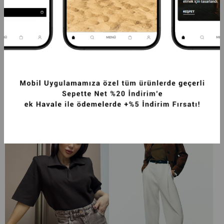
PREMIUM KYBELE  OVERSIZE KRUVAZE 
PREMIUM VENTO ORTA BEL WIDE LEG 
DOKUMA  CEKET SIYAH
DOKUMA PANTOLON SIYAH
2.249,99TL
4.374,99TL
-20%
3.499,99TL
SEPETTE %20 İNDİRİM
SEPETTE %20 İNDİRİM
+4
+4