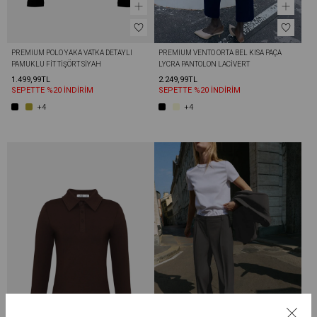
PREMIUM POLO YAKA VATKA DETAYLI 
PREMIUM VENTO ORTA BEL KISA PAÇA 
PAMUKLU FIT TIŞÖRT SIYAH
LYCRA PANTOLON LACIVERT
1.499,99TL
2.249,99TL
SEPETTE %20 İNDİRİM
SEPETTE %20 İNDİRİM
+4
+4