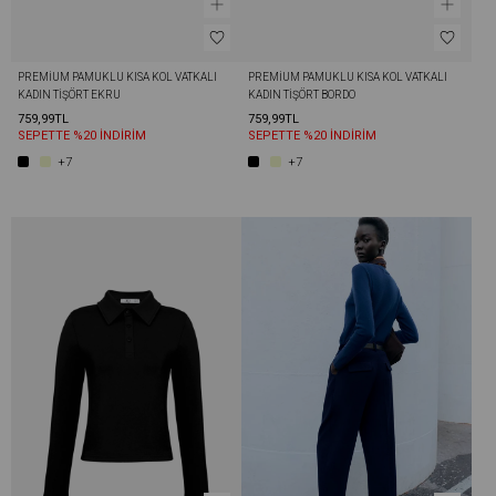
PREMIUM PAMUKLU KISA KOL VATKALI 
PREMIUM PAMUKLU KISA KOL VATKALI 
KADIN TIŞÖRT EKRU
KADIN TIŞÖRT BORDO
759,99TL
759,99TL
SEPETTE %20 İNDİRİM
SEPETTE %20 İNDİRİM
+7
+7