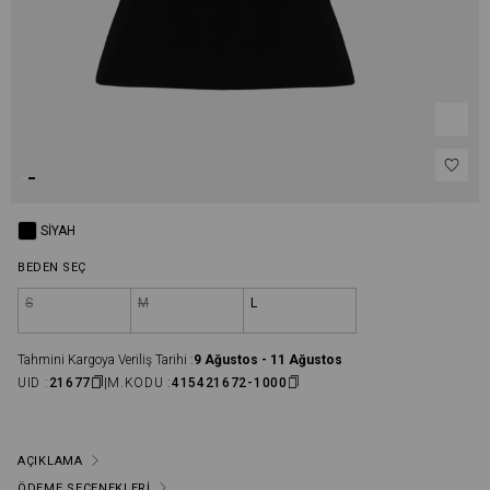
SIYAH
BEDEN SEÇ
S
M
L
Tahmini Kargoya Veriliş Tarihi :
9 Ağustos - 11 Ağustos
UID :
21677
M.KODU :
415421672-1000
AÇIKLAMA
ÖDEME SEÇENEKLERI