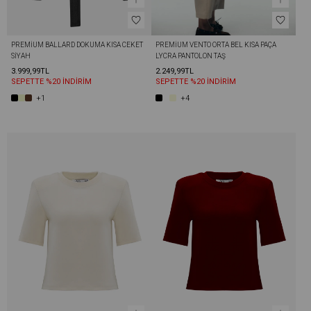
PREMIUM BALLARD DOKUMA KISA CEKET 
PREMIUM VENTO ORTA BEL KISA PAÇA 
SIYAH
LYCRA PANTOLON TAŞ
3.999,99TL
2.249,99TL
SEPETTE %20 İNDİRİM
SEPETTE %20 İNDİRİM
+1
+4