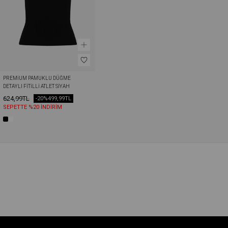
PREMIUM PAMUKLU DÜĞME 
DETAYLI FITILLI ATLET SIYAH
624,99TL
-20%
499,99TL
SEPETTE %20 İNDİRİM