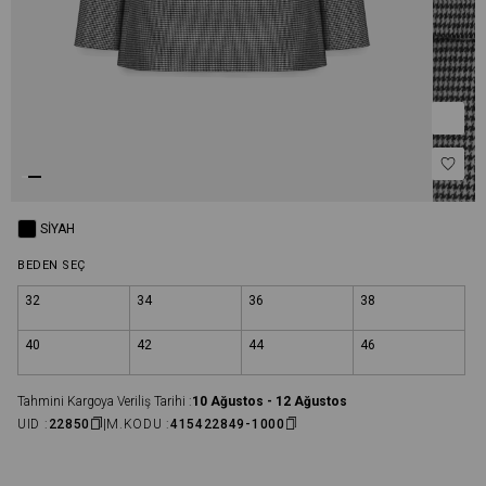
SIYAH
BEDEN SEÇ
32
34
36
38
40
42
44
46
Tahmini Kargoya Veriliş Tarihi :
10 Ağustos - 12 Ağustos
UID :
22850
M.KODU :
415422849-1000