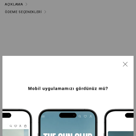
AÇIKLAMA
ÖDEME SEÇENEKLERI
BUNLARI BEĞENEBILIRSIN