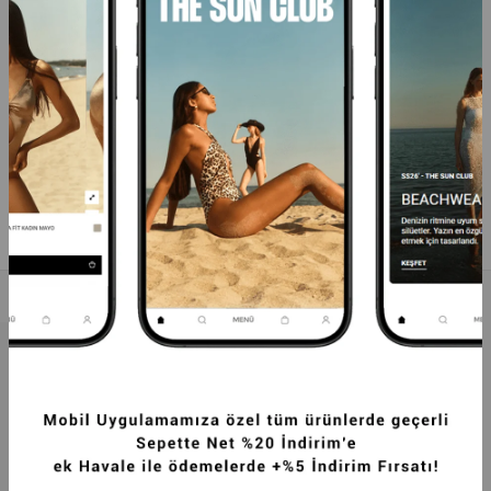
PREMIUM GALEN KAZAYAĞI BOYFRIEND 
PREMIUM GALEN KAZAYAĞI BOYFRIEND 
DOKUMA CEKET KAHVERENGI
DOKUMA CEKET SIYAH
3.999,99TL
3.999,99TL
SEPETTE %20 İNDİRİM
SEPETTE %20 İNDİRİM
GÖRÜNTÜLENEN SON ÜRÜNLER