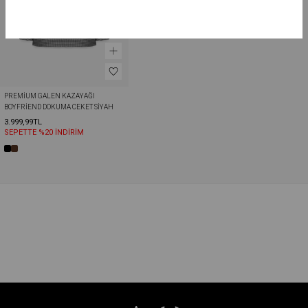
PREMIUM GALEN KAZAYAĞI 
BOYFRIEND DOKUMA CEKET SIYAH
3.999,99TL
SEPETTE %20 İNDİRİM