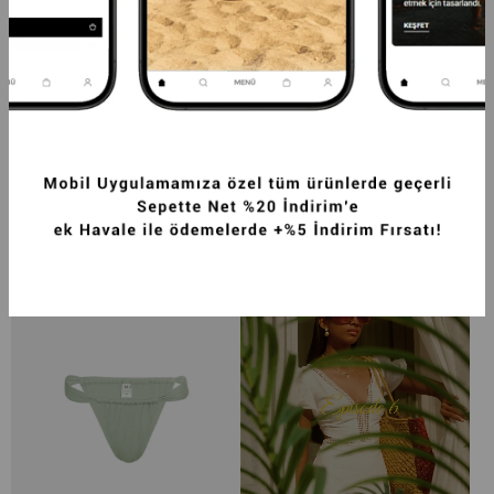
PREMIUM BOYUNDAN BAĞLAMALI İSİS 
PREMIUM TEK OMUZ JUNO SLIM FIT 
FIT KADIN BIKINI ÜSTÜ İNDIGO
KADIN BIKINI ÜSTÜ SU YEŞILI
3.249,99TL
3.249,99TL
-20%
2.599,99TL
-20%
2.599,99TL
SEPETTE %40 İNDİRİM
SEPETTE %40 İNDİRİM