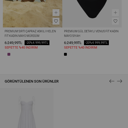
PREMIUM SIRTI ÇAPRAZ ASKILI HELEN 
PREMIUM GÜL DETAYLI VENUS FIT KADIN 
FIT KADIN MAYO MÜRDÜM
MAYO SIYAH
6.249,99TL
6.249,99TL
-20%
4.999,99TL
-20%
4.999,99TL
SEPETTE %40 İNDİRİM
SEPETTE %40 İNDİRİM
GÖRÜNTÜLENEN SON ÜRÜNLER