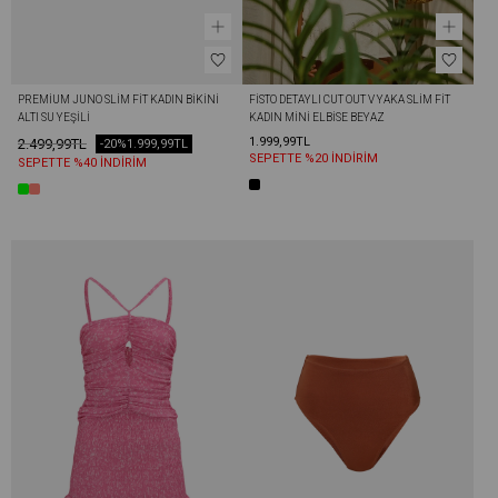
PREMIUM JUNO SLIM FIT KADIN BIKINI 
FISTO DETAYLI CUT OUT V YAKA SLIM FIT 
ALTI SU YEŞILI
KADIN MINI ELBISE BEYAZ
1.999,99TL
2.499,99TL
-20%
1.999,99TL
SEPETTE %20 İNDİRİM
SEPETTE %40 İNDİRİM