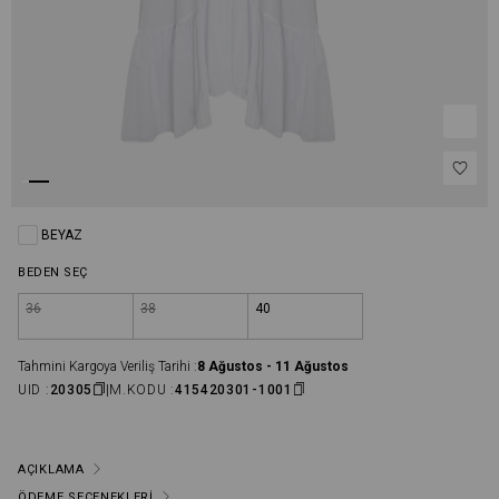
BEYAZ
BEDEN SEÇ
36
38
40
Tahmini Kargoya Veriliş Tarihi :
8 Ağustos - 11 Ağustos
UID :
20305
M.KODU :
415420301-1001
AÇIKLAMA
ÖDEME SEÇENEKLERI