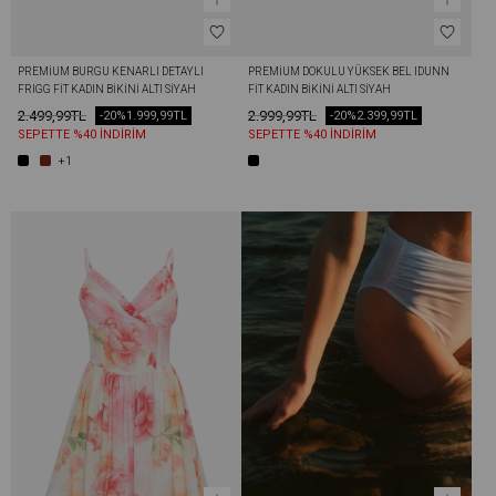
PREMIUM BURGU KENARLI DETAYLI 
PREMIUM DOKULU YÜKSEK BEL IDUNN 
FRIGG FIT KADIN BIKINI ALTI SIYAH
FIT KADIN BIKINI ALTI SIYAH
2.499,99TL
2.999,99TL
-20%
1.999,99TL
-20%
2.399,99TL
SEPETTE %40 İNDİRİM
SEPETTE %40 İNDİRİM
+1