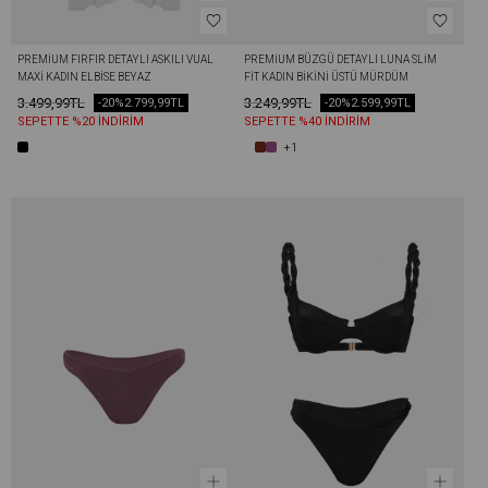
PREMIUM FIRFIR DETAYLI ASKILI VUAL 
PREMIUM BÜZGÜ DETAYLI LUNA SLIM 
MAXI KADIN ELBISE BEYAZ
FIT KADIN BIKINI ÜSTÜ MÜRDÜM
3.499,99TL
3.249,99TL
-20%
2.799,99TL
-20%
2.599,99TL
SEPETTE %20 İNDİRİM
SEPETTE %40 İNDİRİM
+1