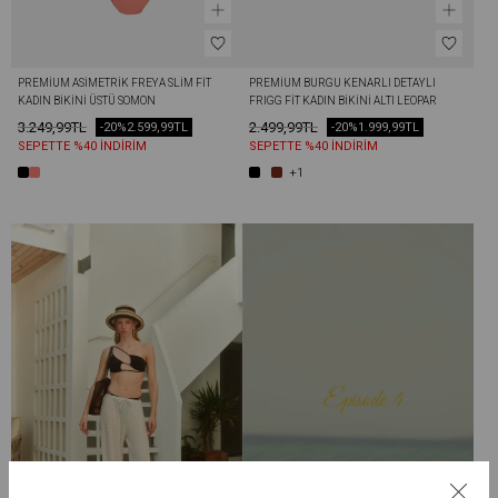
PREMIUM ASIMETRIK FREYA SLIM FIT 
PREMIUM BURGU KENARLI DETAYLI 
KADIN BIKINI ÜSTÜ SOMON
FRIGG FIT KADIN BIKINI ALTI LEOPAR
3.249,99TL
2.499,99TL
-20%
2.599,99TL
-20%
1.999,99TL
SEPETTE %40 İNDİRİM
SEPETTE %40 İNDİRİM
+1