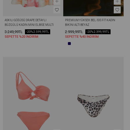
ASKILI GÖĞÜSÜ DRAPE DETAYLI 
PREMIUM YÜKSEK BEL İSİS FIT KADIN 
BÜZGÜLÜ KADIN MINI ELBISE MULTİ 
BIKINI ALTI BEYAZ
COLOR
3.249,99TL
2.999,99TL
-20%
2.599,99TL
-20%
2.399,99TL
SEPETTE %20 İNDİRİM
SEPETTE %40 İNDİRİM