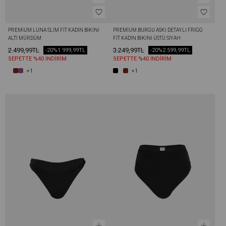
PREMIUM LUNA SLIM FIT KADIN BIKINI 
PREMIUM BURGU ASKI DETAYLI FRIGG 
ALTI MÜRDÜM
FIT KADIN BIKINI ÜSTÜ SIYAH
2.499,99TL
3.249,99TL
-20%
1.999,99TL
-20%
2.599,99TL
SEPETTE %40 İNDİRİM
SEPETTE %40 İNDİRİM
+1
+1