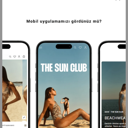
PREMIUM ASIMETRIK FREYA SLIM FIT 
PREMIUM YÜKSEK BEL İSİS FIT KADIN 
KADIN BIKINI ÜSTÜ SIYAH
BIKINI ALTI İNDIGO
3.249,99TL
2.999,99TL
-20%
2.599,99TL
-20%
2.399,99TL
SEPETTE %40 İNDİRİM
SEPETTE %40 İNDİRİM