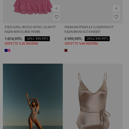
ETEĞI GIPELI BÜZGÜ DETAYLI SLIM FIT 
PREMIUM STRAPLEZ CLEMENTIA FIT 
KADIN MINI ELBISE PEMBE
KADIN BIKINI ALTI KIREMIT
1.874,99TL
2.999,99TL
-20%
1.499,99TL
-20%
2.399,99TL
SEPETTE %20 İNDİRİM
SEPETTE %40 İNDİRİM