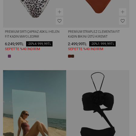
PREMIUM SIRTI ÇAPRAZ ASKILI HELEN 
PREMIUM STRAPLEZ CLEMENTIA FIT 
FIT KADIN MAYO LEOPAR
KADIN BIKINI ÜSTÜ KIREMIT
6.249,99TL
2.499,99TL
-20%
4.999,99TL
-20%
1.999,99TL
SEPETTE %40 İNDİRİM
SEPETTE %40 İNDİRİM