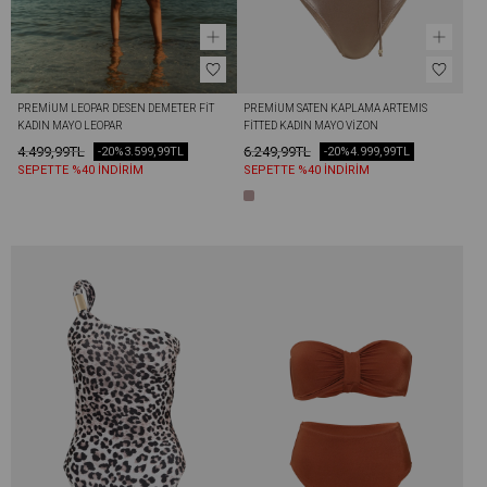
PREMIUM LEOPAR DESEN DEMETER FIT 
PREMIUM SATEN KAPLAMA ARTEMIS 
KADIN MAYO LEOPAR
FITTED KADIN MAYO VIZON
4.499,99TL
6.249,99TL
-20%
3.599,99TL
-20%
4.999,99TL
SEPETTE %40 İNDİRİM
SEPETTE %40 İNDİRİM