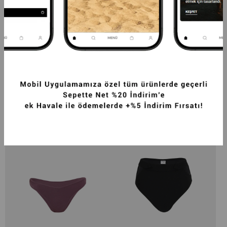
PREMIUM FIRFIR DETAYLI ASKILI VUAL 
PREMIUM BÜZGÜ DETAYLI LUNA SLIM 
MAXI KADIN ELBISE BEYAZ
FIT KADIN BIKINI ÜSTÜ MÜRDÜM
3.499,99TL
3.249,99TL
-20%
2.799,99TL
-20%
2.599,99TL
SEPETTE %20 İNDİRİM
SEPETTE %40 İNDİRİM
+1