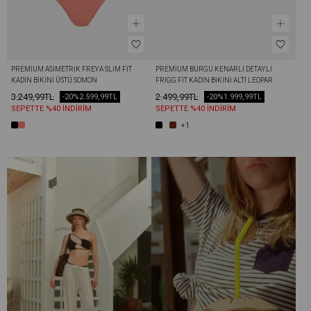
PREMIUM ASIMETRIK FREYA SLIM FIT 
PREMIUM BURGU KENARLI DETAYLI 
KADIN BIKINI ÜSTÜ SOMON
FRIGG FIT KADIN BIKINI ALTI LEOPAR
3.249,99TL
2.499,99TL
-20%
2.599,99TL
-20%
1.999,99TL
SEPETTE %40 İNDİRİM
SEPETTE %40 İNDİRİM
+1