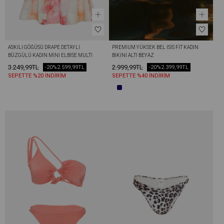
ASKILI GÖĞÜSÜ DRAPE DETAYLI 
PREMIUM YÜKSEK BEL İSİS FIT KADIN 
BÜZGÜLÜ KADIN MINI ELBISE MULTİ 
BIKINI ALTI BEYAZ
COLOR
3.249,99TL
2.999,99TL
-20%
2.599,99TL
-20%
2.399,99TL
SEPETTE %20 İNDİRİM
SEPETTE %40 İNDİRİM