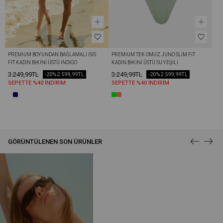
PREMIUM BOYUNDAN BAĞLAMALI İSİS 
PREMIUM TEK OMUZ JUNO SLIM FIT 
FIT KADIN BIKINI ÜSTÜ İNDIGO
KADIN BIKINI ÜSTÜ SU YEŞILI
3.249,99TL
3.249,99TL
-20%
2.599,99TL
-20%
2.599,99TL
SEPETTE %40 İNDİRİM
SEPETTE %40 İNDİRİM
GÖRÜNTÜLENEN SON ÜRÜNLER