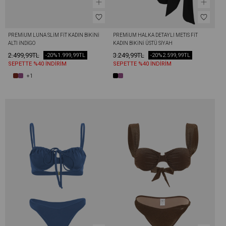
PREMIUM LUNA SLIM FIT KADIN BIKINI 
PREMIUM HALKA DETAYLI METIS FIT 
ALTI İNDIGO
KADIN BIKINI ÜSTÜ SIYAH
2.499,99TL
3.249,99TL
-20%
1.999,99TL
-20%
2.599,99TL
SEPETTE %40 İNDİRİM
SEPETTE %40 İNDİRİM
+1