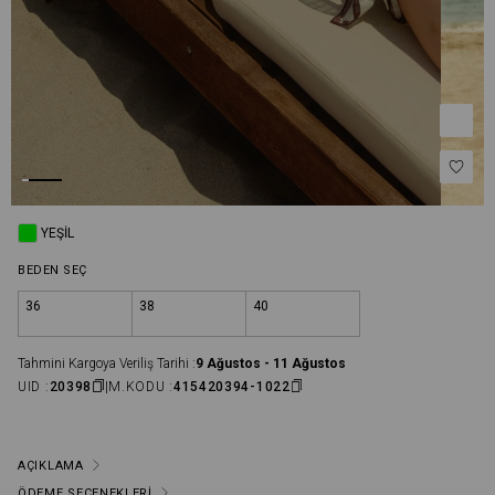
YEŞIL
BEDEN SEÇ
36
38
40
Tahmini Kargoya Veriliş Tarihi :
9 Ağustos - 11 Ağustos
UID :
20398
M.KODU :
415420394-1022
AÇIKLAMA
ÖDEME SEÇENEKLERI