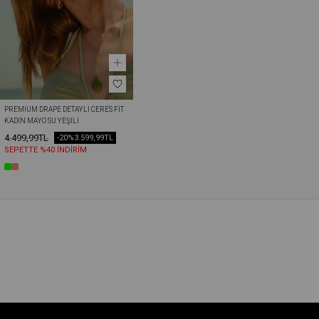
PREMIUM DRAPE DETAYLI CERES FIT 
KADIN MAYO SU YEŞILI
4.499,99TL
-20%
3.599,99TL
SEPETTE %40 İNDİRİM