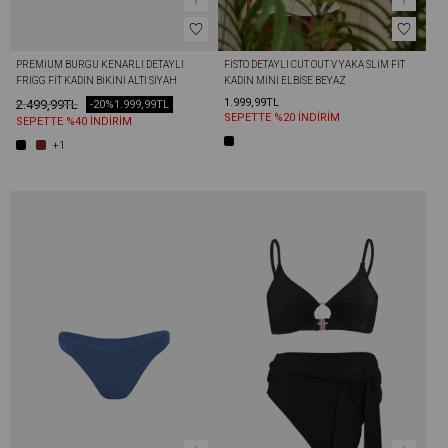
PREMIUM BURGU KENARLI DETAYLI 
FISTO DETAYLI CUT OUT V YAKA SLIM FIT 
FRIGG FIT KADIN BIKINI ALTI SIYAH
KADIN MINI ELBISE BEYAZ
1.999,99TL
2.499,99TL
-20%
1.999,99TL
SEPETTE %20 İNDİRİM
SEPETTE %40 İNDİRİM
+1