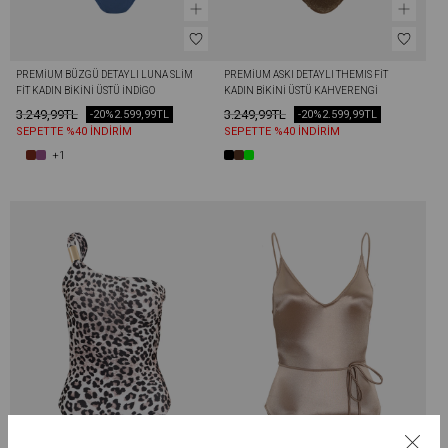
PREMIUM BÜZGÜ DETAYLI LUNA SLIM 
PREMIUM ASKI DETAYLI THEMIS FIT 
FIT KADIN BIKINI ÜSTÜ İNDIGO
KADIN BIKINI ÜSTÜ KAHVERENGI
3.249,99TL
3.249,99TL
-20%
2.599,99TL
-20%
2.599,99TL
SEPETTE %40 İNDİRİM
SEPETTE %40 İNDİRİM
+1