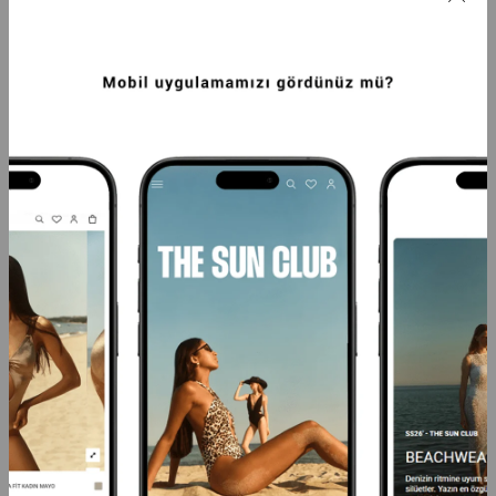
PREMIUM SIRTI ÇAPRAZ ASKILI HELEN 
PREMIUM SATEN KAPLAMA ARTEMIS 
FIT KADIN MAYO LEOPAR
FITTED KADIN MAYO VIZON
6.249,99TL
6.249,99TL
-20%
4.999,99TL
-20%
4.999,99TL
SEPETTE %40 İNDİRİM
SEPETTE %40 İNDİRİM