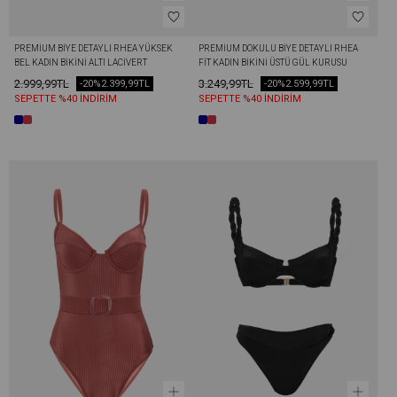
PREMIUM BIYE DETAYLI RHEA YÜKSEK 
PREMIUM DOKULU BIYE DETAYLI RHEA 
BEL KADIN BIKINI ALTI LACIVERT
FIT KADIN BIKINI ÜSTÜ GÜL KURUSU
2.999,99TL
3.249,99TL
-20%
2.399,99TL
-20%
2.599,99TL
SEPETTE %40 İNDİRİM
SEPETTE %40 İNDİRİM