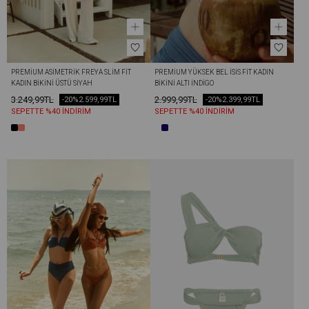
PREMIUM ASIMETRIK FREYA SLIM FIT 
PREMIUM YÜKSEK BEL İSİS FIT KADIN 
KADIN BIKINI ÜSTÜ SIYAH
BIKINI ALTI İNDIGO
3.249,99TL
2.999,99TL
-20%
2.599,99TL
-20%
2.399,99TL
SEPETTE %40 İNDİRİM
SEPETTE %40 İNDİRİM