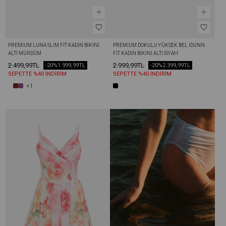
PREMIUM LUNA SLIM FIT KADIN BIKINI 
PREMIUM DOKULU YÜKSEK BEL IDUNN 
ALTI MÜRDÜM
FIT KADIN BIKINI ALTI SIYAH
2.499,99TL
2.999,99TL
-20%
1.999,99TL
-20%
2.399,99TL
SEPETTE %40 İNDİRİM
SEPETTE %40 İNDİRİM
+1