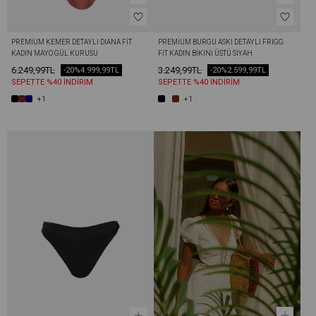
PREMIUM KEMER DETAYLI DIANA FIT 
PREMIUM BURGU ASKI DETAYLI FRIGG 
KADIN MAYO GÜL KURUSU
FIT KADIN BIKINI ÜSTÜ SIYAH
6.249,99TL
3.249,99TL
-20%
4.999,99TL
-20%
2.599,99TL
SEPETTE %40 İNDİRİM
SEPETTE %40 İNDİRİM
+1
+1