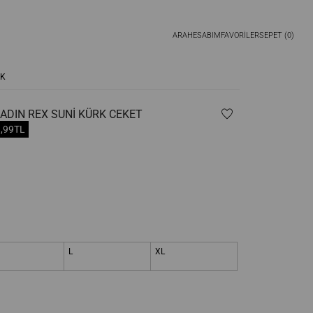
ARA
HESABIM
FAVORİLER
SEPET (
0
)
RK
ADIN REX SUNI KÜRK CEKET
9,99TL
L
XL