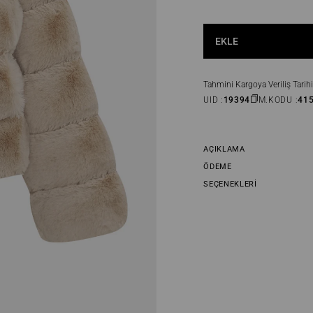
EKLE
Tahmini Kargoya Veriliş Tarihi
UID :
19394
M.KODU :
41
AÇIKLAMA
ÖDEME
SEÇENEKLERI