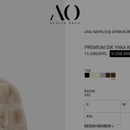
ANA SAYFA
DIŞ GİYİM
KÜ
PREMIUM DIK YAKA K
11.249,99TL
%-20
8.99
TAŞ
BEDEN
SEÇ
S
M
XXL
BEDEN REHBERİ