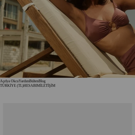
Açelya Okcu
Yardım
Bülten
Blog
TÜRKİYE (TL)
HESABIM
İLETİŞİM