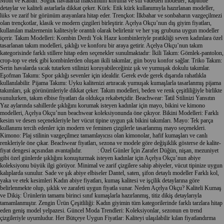
Mont
ve
Kaban
: Soğuk havalarda maksimum koruma ve stil vadeden modeller, kapitone
detaylar ve kaliteli astarlarla dikkat çeker.
Kürk
: Etik
kürk
kullanımıyla hazırlanan modeller,
lüks ve zarif bir görünüm arayanlara hitap eder.
Trençkot
: İlkbahar ve sonbaharın vazgeçilmezi
olan
trençkot
lar, klasik ve modern çizgileri birleştirir. Açelya Okçu’nun
dış giyim
fiyatları,
kullanılan malzemenin kalitesiyle orantılı olarak belirlenir ve her yaş grubuna uygun modeller
içerir.
Takım Modelleri
: Kombin Derdi Yok Hazır kombinleriyle pratikliği seven kadınlara özel
tasarlanan takım modelleri, şıklığı ve konforu bir araya getirir. Açelya Okçu’nun takım
kategorisinde farklı stillere hitap eden seçenekler sunulmaktadır:
İkili Takım
:
Gömlek
-
pantolon
,
crop-top
ve
etek
gibi kombinlerden oluşan
ikili takımlar
, gün boyu konfor sağlar.
Triko Takım
:
Serin havalarda sıcak tutarken stilinizi koruyabileceğiniz şık ve yumuşak dokulu takımlar.
Eşofman Takım
ı: Spor şıklığı sevenler için idealdir. Gerek evde gerek dışarıda rahatlıkla
kullanılabilir.
Pijama Takım
ı: Uyku kalitenizi artıracak yumuşak kumaşlarla tasarlanmış pijama
takımları, şık görünümleriyle dikkat çeker.
Takım
modelleri, beden ve renk çeşitliliğiyle birlikte
sunulurken, takım elbise fiyatları da oldukça rekabetçidir.
Beachwear
: Tatil Stilinizi Yansıtın
Yaz aylarında sahillerde şıklığını korumak isteyen kadınlar için
mayo
,
bikini
ve kimono
modelleri, Açelya Okçu’nun
beachwear
koleksiyonunda öne çıkıyor.
Bikini
Modelleri: Farklı
kesim ve desen seçenekleriyle her vücut tipine uygun şık
bikini
takımları.
Mayo
: Tek parça
kullanımı tercih edenler için modern ve feminen çizgilerle tasarlanmış mayo seçenekleri.
Kimono: Plaj stilinin vazgeçilmez tamamlayıcısı olan kimonolar, hafif kumaşları ve canlı
renkleriyle öne çıkar.
Beachwear
fiyatları, sezona ve modele göre değişiklik gösterse de kalite-
fiyat dengesi açısından avantajlıdır.
Abiye
: Özel Günler İçin Zarafet Düğün, nişan, mezuniyet
gibi özel günlerde şıklığını konuşturmak isteyen kadınlar için Açelya Okçu’nun
abiye
koleksiyonu büyük ilgi görüyor. Minimal ve zarif çizgilere sahip abiyeler, vücut tipinize uygun
kalıplarda sunulur. Sade ve şık
abiye
elbiseler Dantel, saten, şifon detaylı modeller Farklı kol,
yaka ve etek kesimleri Kadın
abiye
fiyatları, kumaş kalitesi ve işçilik detaylarına göre
belirlenmekte olup, şıklık ve zarafeti uygun fiyatla sunar. Neden Açelya Okçu? Kaliteli Kumaş
ve Dikiş: Ürünlerin tamamı birinci sınıf kumaşlarla hazırlanmış, titiz dikiş detaylarıyla
tamamlanmıştır. Zengin Ürün Çeşitliliği:
Kadın giyim
in tüm kategorilerinde farklı tarzlara hitap
eden geniş model yelpazesi. Güncel Moda Trendleri: Koleksiyonlar, sezonun en trend
çizgileriyle uyumludur. Her Bütçeye Uygun Fiyatlar: Kaliteyi ulaşılabilir kılan fiyatlandırma