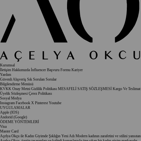
Kurumsal
İletişim
Hakkımızda
İnfluencer Başvuru Formu
Kariyer
Yardım
Güvenli Alışveriş
Sık Sorulan Sorular
Bilgilendirme Menüsü
KVKK Onay Metni
Gizlilik Politikası
MESAFELİ SATIŞ SÖZLEŞMESİ
Kargo Ve Teslimat
Üyelik Sözleşmesi
Çerez Politikası
Sosyal Medya
Instagram
Facebook
X
Pinterest
Youtube
UYGULAMALAR
Apple (IOS)
Andorid (Google)
ÖDEME YÖNTEMLERİ
Visa
Master Card
Açelya Okçu ile Kadın Giyimde Şıklığın Yeni Adı Modern kadının zarafetini ve stilini yansıtan
Açelya Okçu, özgün tasarımları ve kaliteli kumaşlarıyla öne çıkan bir kadın giyim markasıdır.