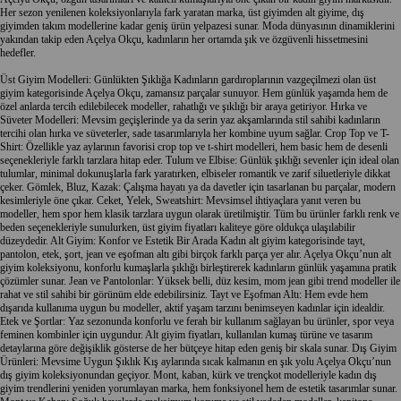
Her sezon yenilenen koleksiyonlarıyla fark yaratan marka,
üst giyim
den
alt giyim
e,
dış
giyim
den
takım
modellerine kadar geniş ürün yelpazesi sunar. Moda dünyasının dinamiklerini
yakından takip eden Açelya Okçu, kadınların her ortamda şık ve özgüvenli hissetmesini
hedefler.
Üst Giyim
Modelleri: Günlükten Şıklığa Kadınların gardıroplarının vazgeçilmezi olan
üst
giyim
kategorisinde Açelya Okçu, zamansız parçalar sunuyor. Hem günlük yaşamda hem de
özel anlarda tercih edilebilecek modeller, rahatlığı ve şıklığı bir araya getiriyor.
Hırka
ve
Süveter
Modelleri: Mevsim geçişlerinde ya da serin yaz akşamlarında stil sahibi kadınların
tercihi olan
hırka
ve
süveter
ler, sade tasarımlarıyla her kombine uyum sağlar.
Crop Top
ve
T-
Shirt
: Özellikle yaz aylarının favorisi
crop top
ve
t-shirt
modelleri, hem basic hem de desenli
seçenekleriyle farklı tarzlara hitap eder.
Tulum
ve
Elbise
: Günlük şıklığı sevenler için ideal olan
tulumlar, minimal dokunuşlarla fark yaratırken,
elbise
ler romantik ve zarif siluetleriyle dikkat
çeker.
Gömlek
,
Bluz
,
Kazak
: Çalışma hayatı ya da davetler için tasarlanan bu parçalar, modern
kesimleriyle öne çıkar.
Ceket
,
Yelek
,
Sweatshirt
: Mevsimsel ihtiyaçlara yanıt veren bu
modeller, hem spor hem klasik tarzlara uygun olarak üretilmiştir. Tüm bu ürünler farklı renk ve
beden seçenekleriyle sunulurken,
üst giyim
fiyatları kaliteye göre oldukça ulaşılabilir
düzeydedir.
Alt Giyim
: Konfor ve Estetik Bir Arada Kadın
alt giyim
kategorisinde
tayt
,
pantolon
,
etek
,
şort
,
jean
ve
eşofman altı
gibi birçok farklı parça yer alır. Açelya Okçu’nun
alt
giyim
koleksiyonu, konforlu kumaşlarla şıklığı birleştirerek kadınların günlük yaşamına pratik
çözümler sunar.
Jean
ve
Pantolon
lar: Yüksek belli, düz kesim, mom
jean
gibi trend modeller ile
rahat ve stil sahibi bir görünüm elde edebilirsiniz.
Tayt
ve
Eşofman Altı
: Hem evde hem
dışarıda kullanıma uygun bu modeller, aktif yaşam tarzını benimseyen kadınlar için idealdir.
Etek
ve
Şort
lar: Yaz sezonunda konforlu ve ferah bir kullanım sağlayan bu ürünler, spor veya
feminen kombinler için uygundur.
Alt giyim
fiyatları, kullanılan kumaş türüne ve tasarım
detaylarına göre değişiklik gösterse de her bütçeye hitap eden geniş bir skala sunar.
Dış Giyim
Ürünleri: Mevsime Uygun Şıklık Kış aylarında sıcak kalmanın en şık yolu Açelya Okçu’nun
dış giyim
koleksiyonundan geçiyor.
Mont
,
kaban
,
kürk
ve
trençkot
modelleriyle kadın
dış
giyim
trendlerini yeniden yorumlayan marka, hem fonksiyonel hem de estetik tasarımlar sunar.