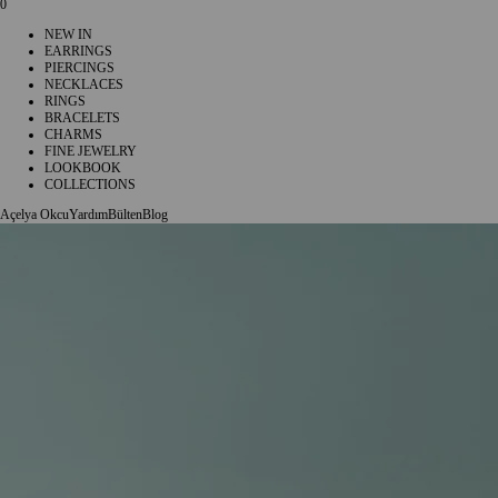
0
NEW IN
EARRINGS
PIERCINGS
NECKLACES
RINGS
BRACELETS
CHARMS
FINE JEWELRY
LOOKBOOK
COLLECTIONS
Açelya Okcu
Yardım
Bülten
Blog