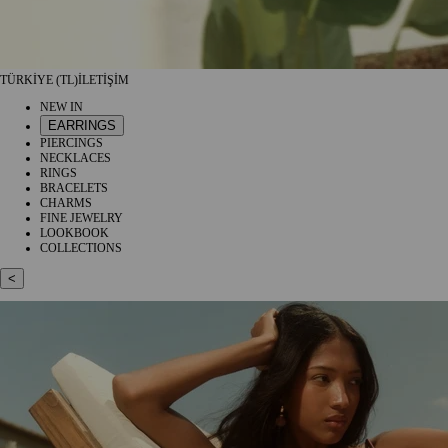
TÜRKİYE (TL)
İLETİŞİM
NEW IN
EARRINGS
PIERCINGS
NECKLACES
RINGS
BRACELETS
CHARMS
FINE JEWELRY
LOOKBOOK
COLLECTIONS
<