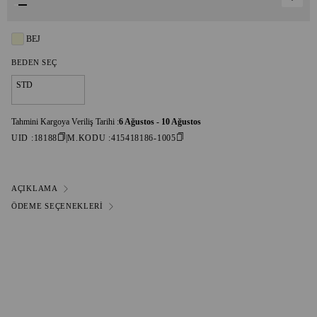
BEJ
BEDEN SEÇ
STD
Tahmini Kargoya Veriliş Tarihi :
6 Ağustos - 10 Ağustos
UID :
18188
M.KODU :
415418186-1005
AÇIKLAMA
ÖDEME SEÇENEKLERI