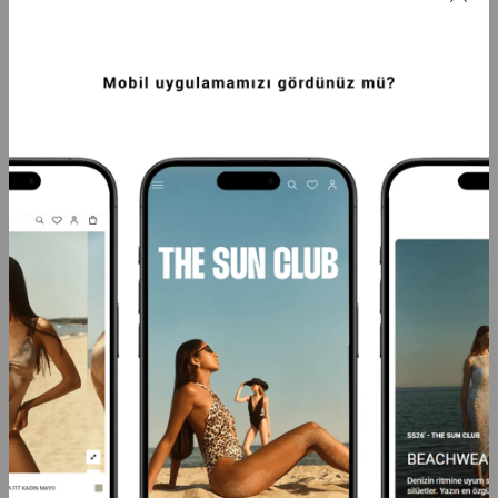
PREMIUM TEK OMUZ JUNO SLIM FIT 
PREMIUM JUNO SLIM FIT KADIN BIKINI 
KADIN BIKINI ÜSTÜ SU YEŞILI
ALTI SU YEŞILI
3.249,99TL
2.499,99TL
-20%
2.599,99TL
-20%
1.999,99TL
SEPETTE %40 İNDİRİM
SEPETTE %40 İNDİRİM