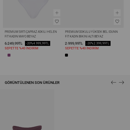
PREMIUM SIRTI ÇAPRAZ ASKILI HELEN 
PREMIUM DOKULU YÜKSEK BEL IDUNN 
FIT KADIN MAYO BEYAZ
FIT KADIN BIKINI ALTI BEYAZ
6.249,99TL
2.999,99TL
-20%
4.999,99TL
-20%
2.399,99TL
SEPETTE %40 İNDİRİM
SEPETTE %40 İNDİRİM
GÖRÜNTÜLENEN SON ÜRÜNLER