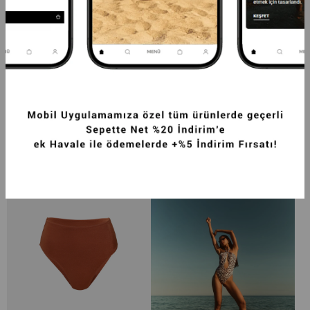
FISTO DETAYLI CUT OUT V YAKA SLIM FIT 
ETEĞI GIPELI BÜZGÜ DETAYLI SLIM FIT 
KADIN MINI ELBISE BEYAZ
KADIN MINI ELBISE PEMBE
1.999,99TL
1.874,99TL
-20%
1.499,99TL
SEPETTE %20 İNDİRİM
SEPETTE %20 İNDİRİM