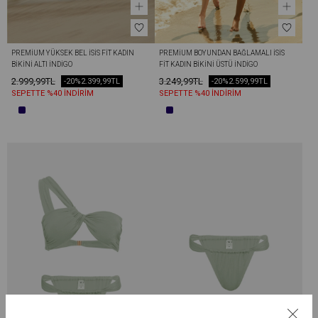
PREMIUM YÜKSEK BEL İSİS FIT KADIN 
PREMIUM BOYUNDAN BAĞLAMALI İSİS 
BIKINI ALTI İNDIGO
FIT KADIN BIKINI ÜSTÜ İNDIGO
2.999,99TL
3.249,99TL
-20%
2.399,99TL
-20%
2.599,99TL
SEPETTE %40 İNDİRİM
SEPETTE %40 İNDİRİM