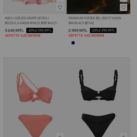
ASKILI GÖĞÜSÜ DRAPE DETAYLI 
PREMIUM YÜKSEK BEL İSİS FIT KADIN 
BÜZGÜLÜ KADIN MINI ELBISE MULTİ 
BIKINI ALTI BEYAZ
COLOR
3.249,99TL
2.999,99TL
-20%
2.599,99TL
-20%
2.399,99TL
SEPETTE %20 İNDİRİM
SEPETTE %40 İNDİRİM