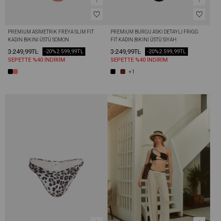
PREMIUM ASIMETRIK FREYA SLIM FIT 
PREMIUM BURGU ASKI DETAYLI FRIGG 
KADIN BIKINI ÜSTÜ SOMON
FIT KADIN BIKINI ÜSTÜ SIYAH
3.249,99TL
3.249,99TL
-20%
2.599,99TL
-20%
2.599,99TL
SEPETTE %40 İNDİRİM
SEPETTE %40 İNDİRİM
+1