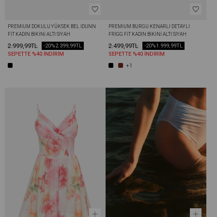
PREMIUM DOKULU YÜKSEK BEL IDUNN 
PREMIUM BURGU KENARLI DETAYLI 
FIT KADIN BIKINI ALTI SIYAH
FRIGG FIT KADIN BIKINI ALTI SIYAH
2.999,99TL
2.499,99TL
-20%
2.399,99TL
-20%
1.999,99TL
SEPETTE %40 İNDİRİM
SEPETTE %40 İNDİRİM
+1