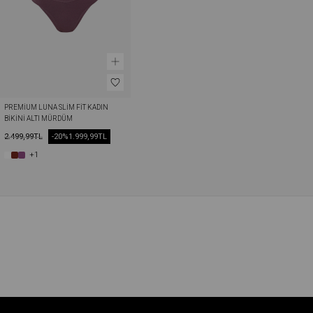
PREMIUM LUNA SLIM FIT KADIN 
BIKINI ALTI MÜRDÜM
2.499,99TL
-20%
1.999,99TL
+1