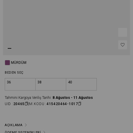
MÜRDÜM
BEDEN SEÇ
36
38
40
Tahmini Kargoya Veriliş Tarihi :
8 Ağustos - 11 Ağustos
UID :
20465
M.KODU :
415420464-1017
AÇIKLAMA
ÖDEME SEÇENEKLERI