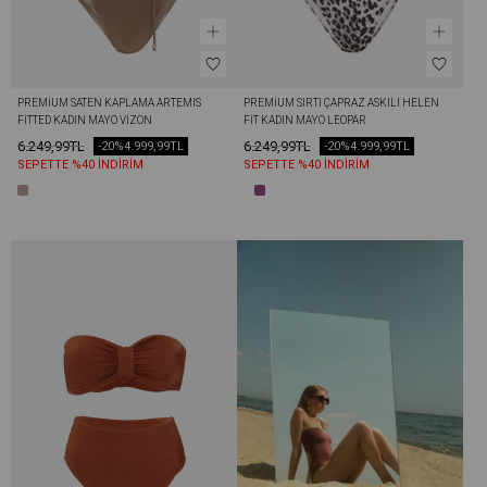
PREMIUM SATEN KAPLAMA ARTEMIS 
PREMIUM SIRTI ÇAPRAZ ASKILI HELEN 
FITTED KADIN MAYO VIZON
FIT KADIN MAYO LEOPAR
6.249,99TL
6.249,99TL
-20%
4.999,99TL
-20%
4.999,99TL
SEPETTE %40 İNDİRİM
SEPETTE %40 İNDİRİM