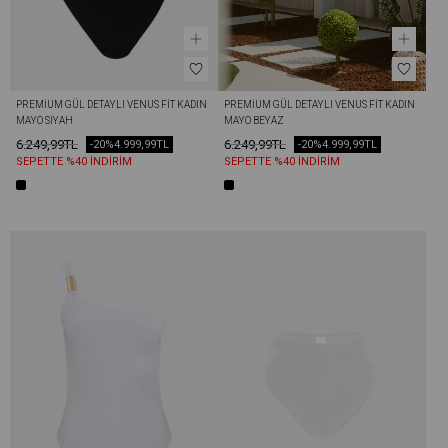
PREMIUM GÜL DETAYLI VENUS FIT KADIN 
PREMIUM GÜL DETAYLI VENUS FIT KADIN 
MAYO SIYAH
MAYO BEYAZ
6.249,99TL
6.249,99TL
-20%
4.999,99TL
-20%
4.999,99TL
SEPETTE %40 İNDİRİM
SEPETTE %40 İNDİRİM