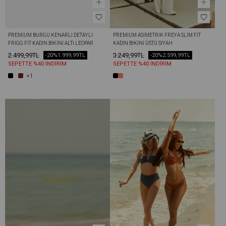
PREMIUM BURGU KENARLI DETAYLI 
PREMIUM ASIMETRIK FREYA SLIM FIT 
FRIGG FIT KADIN BIKINI ALTI LEOPAR
KADIN BIKINI ÜSTÜ SIYAH
2.499,99TL
3.249,99TL
-20%
1.999,99TL
-20%
2.599,99TL
SEPETTE %40 İNDİRİM
SEPETTE %40 İNDİRİM
+1