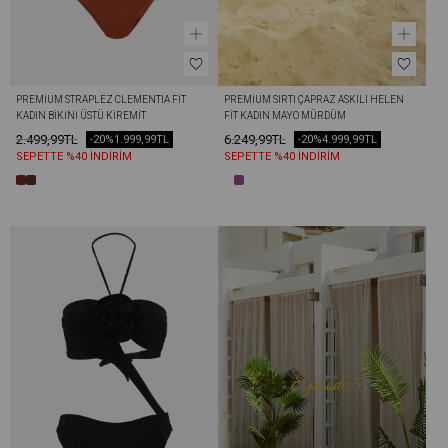
PREMIUM STRAPLEZ CLEMENTIA FIT 
PREMIUM SIRTI ÇAPRAZ ASKILI HELEN 
KADIN BIKINI ÜSTÜ KIREMIT
FIT KADIN MAYO MÜRDÜM
2.499,99TL
6.249,99TL
-20%
1.999,99TL
-20%
4.999,99TL
SEPETTE %40 İNDİRİM
SEPETTE %40 İNDİRİM