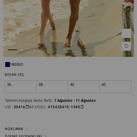
İNDIGO
BEDEN SEÇ
36
38
40
42
Tahmini Kargoya Veriliş Tarihi :
7 Ağustos - 11 Ağustos
UID :
20416
M.KODU :
415420415-1045
AÇIKLAMA
ÖDEME SEÇENEKLERI