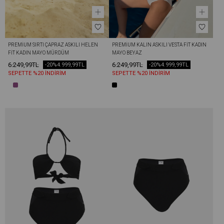
PREMIUM SIRTI ÇAPRAZ ASKILI HELEN 
PREMIUM KALIN ASKILI VESTA FIT KADIN 
FIT KADIN MAYO MÜRDÜM
MAYO BEYAZ
6.249,99TL
6.249,99TL
-20%
4.999,99TL
-20%
4.999,99TL
SEPETTE %20 İNDİRİM
SEPETTE %20 İNDİRİM