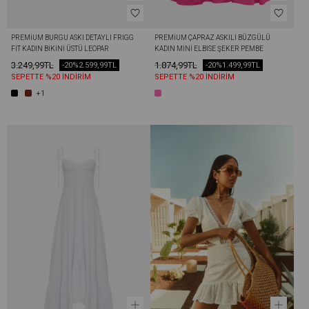
PREMIUM BURGU ASKI DETAYLI FRIGG 
PREMIUM ÇAPRAZ ASKILI BÜZGÜLÜ 
FIT KADIN BIKINI ÜSTÜ LEOPAR
KADIN MINI ELBISE ŞEKER PEMBE
3.249,99TL
1.874,99TL
-20%
2.599,99TL
-20%
1.499,99TL
SEPETTE %20 İNDİRİM
SEPETTE %20 İNDİRİM
+1