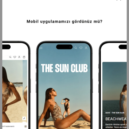
PREMIUM GÜL DETAYLI VENUS FIT KADIN 
PREMIUM SIRTI ÇAPRAZ ASKILI HELEN 
MAYO SIYAH
FIT KADIN MAYO LEOPAR
6.249,99TL
6.249,99TL
-20%
4.999,99TL
-20%
4.999,99TL
SEPETTE %20 İNDİRİM
SEPETTE %20 İNDİRİM