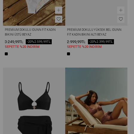
PREMIUM DOKULU IDUNN FIT KADIN 
PREMIUM DOKULU YÜKSEK BEL IDUNN 
BIKINI ÜSTÜ BEYAZ
FIT KADIN BIKINI ALTI BEYAZ
3.249,99TL
2.999,99TL
-20%
2.599,99TL
-20%
2.399,99TL
SEPETTE %20 İNDİRİM
SEPETTE %20 İNDİRİM