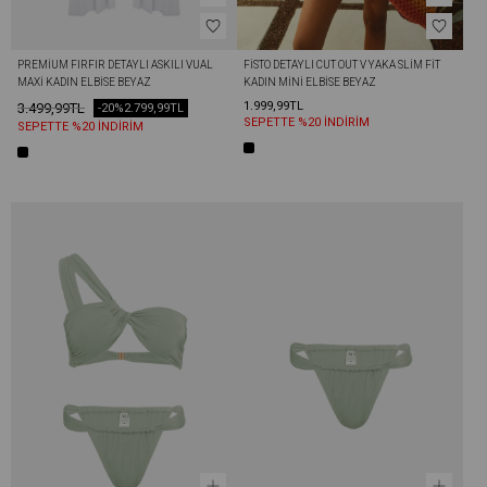
PREMIUM FIRFIR DETAYLI ASKILI VUAL 
FISTO DETAYLI CUT OUT V YAKA SLIM FIT 
MAXI KADIN ELBISE BEYAZ
KADIN MINI ELBISE BEYAZ
1.999,99TL
3.499,99TL
-20%
2.799,99TL
SEPETTE %20 İNDİRİM
SEPETTE %20 İNDİRİM