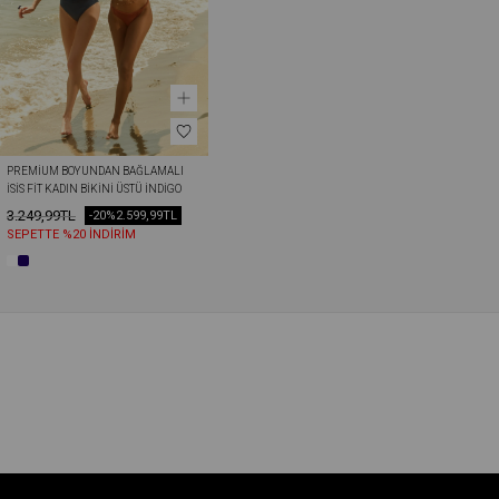
PREMIUM BOYUNDAN BAĞLAMALI 
İSİS FIT KADIN BIKINI ÜSTÜ İNDIGO
3.249,99TL
-20%
2.599,99TL
SEPETTE %20 İNDİRİM