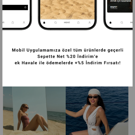
PREMIUM GÜL DETAYLI VENUS FIT KADIN 
PREMIUM SIRTI ÇAPRAZ ASKILI HELEN 
MAYO BEYAZ
FIT KADIN MAYO BEYAZ
6.249,99TL
6.249,99TL
-20%
4.999,99TL
-20%
4.999,99TL
SEPETTE %20 İNDİRİM
SEPETTE %20 İNDİRİM