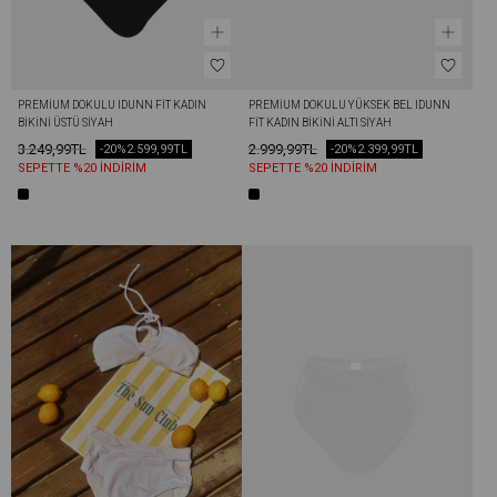
PREMIUM DOKULU IDUNN FIT KADIN 
PREMIUM DOKULU YÜKSEK BEL IDUNN 
BIKINI ÜSTÜ SIYAH
FIT KADIN BIKINI ALTI SIYAH
3.249,99TL
2.999,99TL
-20%
2.599,99TL
-20%
2.399,99TL
SEPETTE %20 İNDİRİM
SEPETTE %20 İNDİRİM