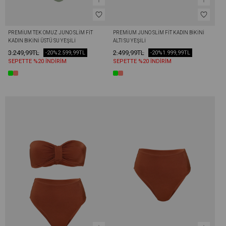
PREMIUM TEK OMUZ JUNO SLIM FIT 
PREMIUM JUNO SLIM FIT KADIN BIKINI 
KADIN BIKINI ÜSTÜ SU YEŞILI
ALTI SU YEŞILI
3.249,99TL
2.499,99TL
-20%
2.599,99TL
-20%
1.999,99TL
SEPETTE %20 İNDİRİM
SEPETTE %20 İNDİRİM