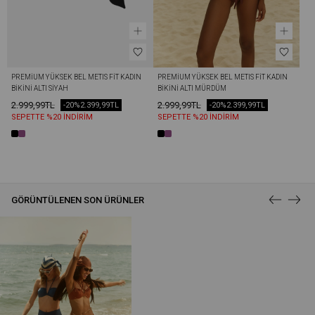
PREMIUM YÜKSEK BEL METIS FIT KADIN 
PREMIUM YÜKSEK BEL METIS FIT KADIN 
BIKINI ALTI SIYAH
BIKINI ALTI MÜRDÜM
2.999,99TL
2.999,99TL
-20%
2.399,99TL
-20%
2.399,99TL
SEPETTE %20 İNDİRİM
SEPETTE %20 İNDİRİM
GÖRÜNTÜLENEN SON ÜRÜNLER