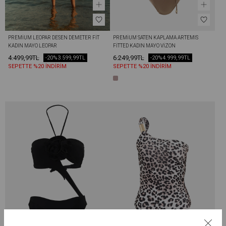
PREMIUM LEOPAR DESEN DEMETER FIT 
PREMIUM SATEN KAPLAMA ARTEMIS 
KADIN MAYO LEOPAR
FITTED KADIN MAYO VIZON
4.499,99TL
6.249,99TL
-20%
3.599,99TL
-20%
4.999,99TL
SEPETTE %20 İNDİRİM
SEPETTE %20 İNDİRİM