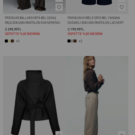
PREMIUM BALLARD ORTA BEL GENIŞ 
PREMIUM KYBELE ORTA BEL YANDAN 
PAÇA DOKUMA PANTOLON KAHVERENGI
DÜĞMELI DOKUMA PANTOLON LACIVERT
2.299,99TL
2.199,99TL
SEPETTE %20 İNDİRİM
SEPETTE %20 İNDİRİM
+2
+2