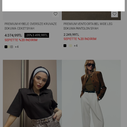
PREMIUM KYBELE  OVERSIZE KRUVAZE 
PREMIUM VENTO ORTA BEL WIDE LEG 
DOKUMA  CEKET SIYAH
DOKUMA PANTOLON SIYAH
2.249,99TL
4.374,99TL
-20%
3.499,99TL
SEPETTE %20 İNDİRİM
SEPETTE %20 İNDİRİM
+4
+4