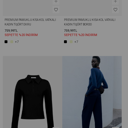
PREMIUM PAMUKLU KISA KOL VATKALI 
PREMIUM PAMUKLU KISA KOL VATKALI 
KADIN TIŞÖRT EKRU
KADIN TIŞÖRT BORDO
759,99TL
759,99TL
SEPETTE %20 İNDİRİM
SEPETTE %20 İNDİRİM
+7
+7