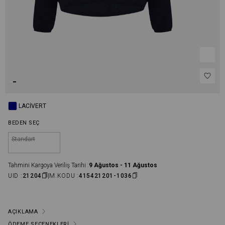
LACIVERT
BEDEN SEÇ
Standart
Tahmini Kargoya Veriliş Tarihi :
9 Ağustos - 11 Ağustos
UID :
21204
M.KODU :
415421201-1036
AÇIKLAMA
ÖDEME SEÇENEKLERI