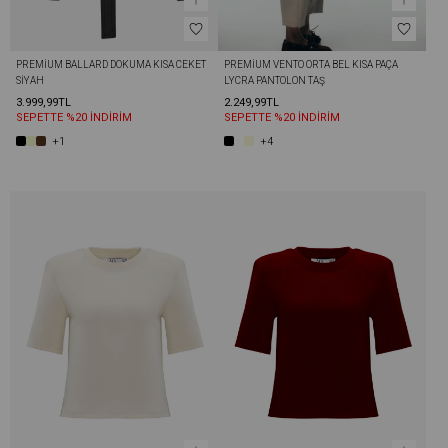
PREMIUM BALLARD DOKUMA KISA CEKET 
PREMIUM VENTO ORTA BEL KISA PAÇA 
SIYAH
LYCRA PANTOLON TAŞ
3.999,99TL
2.249,99TL
SEPETTE %20 İNDİRİM
SEPETTE %20 İNDİRİM
+1
+4