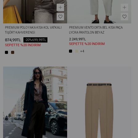
PREMIUM POLO YAKA KISA KOL VATKALI 
PREMIUM VENTO ORTA BEL KISA PAÇA 
TIŞÖRT KAHVERENGI
LYCRA PANTOLON BEYAZ
2.249,99TL
874,99TL
-20%
699,99TL
SEPETTE %20 İNDİRİM
SEPETTE %20 İNDİRİM
+4