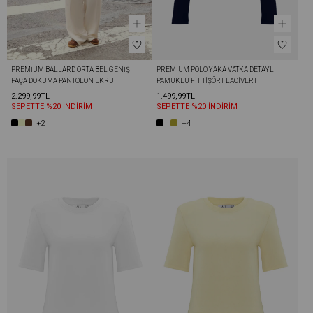
PREMIUM BALLARD ORTA BEL GENIŞ 
PREMIUM POLO YAKA VATKA DETAYLI 
PAÇA DOKUMA PANTOLON EKRU
PAMUKLU FIT TIŞÖRT LACIVERT
2.299,99TL
1.499,99TL
SEPETTE %20 İNDİRİM
SEPETTE %20 İNDİRİM
+2
+4