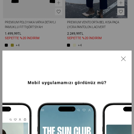
PREMIUM POLO YAKA VATKA DETAYLI 
PREMIUM VENTO ORTA BEL KISA PAÇA 
PAMUKLU FIT TIŞÖRT SIYAH
LYCRA PANTOLON LACIVERT
1.499,99TL
2.249,99TL
SEPETTE %20 İNDİRİM
SEPETTE %20 İNDİRİM
+4
+4