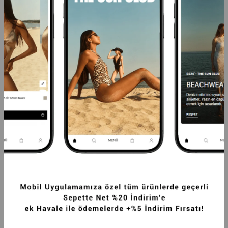
PREMIUM POLO YAKA VATKA DETAYLI 
PREMIUM VENTO ORTA BEL WIDE LEG 
PAMUKLU FIT TIŞÖRT KAHVERENGI
DOKUMA PANTOLON GRI
1.499,99TL
2.249,99TL
SEPETTE %20 İNDİRİM
SEPETTE %20 İNDİRİM
+4
+4