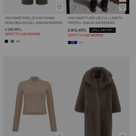
HIGH WAIST WIDE LEG KAR YIKAMA 
HIGH WAIST FLARE LEG FULL LENGTH 
GENIŞ PAÇA DIKIŞSIZ JEAN KAHVERENGI
STRETCH  JEAN ACI KAHVERENGI
2.249,99TL
2.812,49TL
-20%
2.249,99TL
SEPETTE %20 İNDİRİM
SEPETTE %20 İNDİRİM
+9
+1