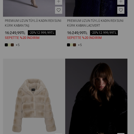
PREMIUM UZUN TÜYLÜ KADIN REX SUNI 
PREMIUM UZUN TÜYLÜ KADIN REX SUNI 
KÜRK KABAN TAŞ
KÜRK KABAN LACIVERT
16.249,99TL
16.249,99TL
-20%
12.999,99TL
-20%
12.999,99TL
SEPETTE %20 İNDİRİM
SEPETTE %20 İNDİRİM
+5
+5