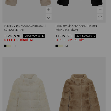
PREMIUM DIK YAKA KADIN REX SUNI 
PREMIUM DIK YAKA KADIN REX SUNI 
KÜRK CEKET TAŞ
KÜRK CEKET SIYAH
11.249,99TL
11.249,99TL
-20%
8.999,99TL
-20%
8.999,99TL
SEPETTE %20 İNDİRİM
SEPETTE %20 İNDİRİM
+3
+3