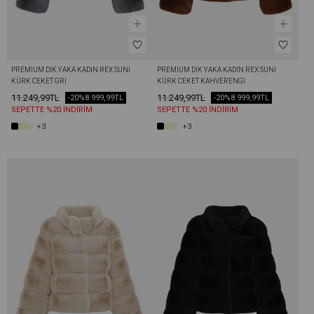
PREMIUM DIK YAKA KADIN REX SUNI 
PREMIUM DIK YAKA KADIN REX SUNI 
KÜRK CEKET GRI
KÜRK CEKET KAHVERENGI
11.249,99TL
11.249,99TL
-20%
8.999,99TL
-20%
8.999,99TL
SEPETTE %20 İNDİRİM
SEPETTE %20 İNDİRİM
+3
+3