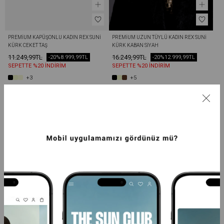
PREMIUM KAPÜŞONLU KADIN REX SUNI 
PREMIUM UZUN TÜYLÜ KADIN REX SUNI 
KÜRK CEKET TAŞ
KÜRK KABAN SIYAH
11.249,99TL
16.249,99TL
-20%
8.999,99TL
-20%
12.999,99TL
SEPETTE %20 İNDİRİM
SEPETTE %20 İNDİRİM
+3
+5