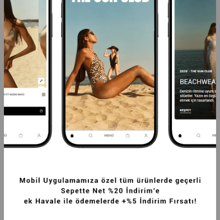
PREMIUM UZUN TÜYLÜ KADIN REX SUNI 
PREMIUM UZUN TÜYLÜ KADIN REX SUNI 
KÜRK KABAN EKRU
KÜRK KABAN KAHVERENGI
16.249,99TL
16.249,99TL
-20%
12.999,99TL
-20%
12.999,99TL
SEPETTE %20 İNDİRİM
SEPETTE %20 İNDİRİM
+5
+5