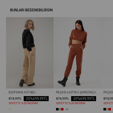
BUNLARI BEĞENEBILIRSIN
EŞOFMAN ALTI BEJ
PAÇASI LASTIKLI ŞARDONLU EŞOFMAN ALTI TARÇIN
-20%
699,99TL
-20%
699,99TL
874,99TL
874,99TL
874,9
SEPETTE %20 İNDİRİM
SEPETTE %20 İNDİRİM
SEPETT
+2