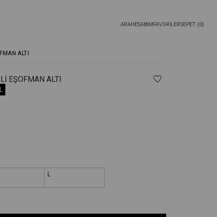
ARA
HESABIM
FAVORİLER
SEPET (
0
)
FMAN ALTI
PLI EŞOFMAN ALTI
L
L