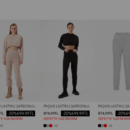
PAÇASI LASTIKLI ŞARDONLU EŞOFMAN ALTI NOHUT RENGI
PAÇASI LASTIKLI ŞARDONLU EŞOFMAN ALTI SIYAH
-20%
699,99TL
-20%
699,99TL
-20%
6
9TL
874,99TL
874,99TL
E %20 İNDİRİM
SEPETTE %20 İNDİRİM
SEPETTE %20 İNDİRİ
+2
+2
+2