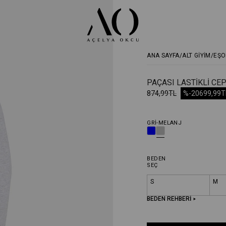
ANA SAYFA
ALT GİYİM
EŞO
PAÇASI LASTIKLI CE
874,99TL
%-20
699,99T
GRI-MELANJ
BEDEN
SEÇ
S
M
BEDEN REHBERİ