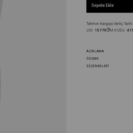
Sepete Ekle
Tahmini Kargoya Veriliş Tarihi 
UID :
15779
M.KODU :
41
AÇIKLAMA
ÖDEME
SEÇENEKLERI