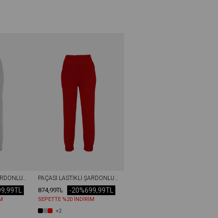
PAÇASI LASTIKLI ŞARDONLU EŞOFMAN ALTI GRI
PAÇASI LASTIKLI ŞARDONLU EŞOFMAN ALTI KIRMIZI
99,99TL
-20%
699,99TL
874,99TL
M
SEPETTE %20 İNDİRİM
+2