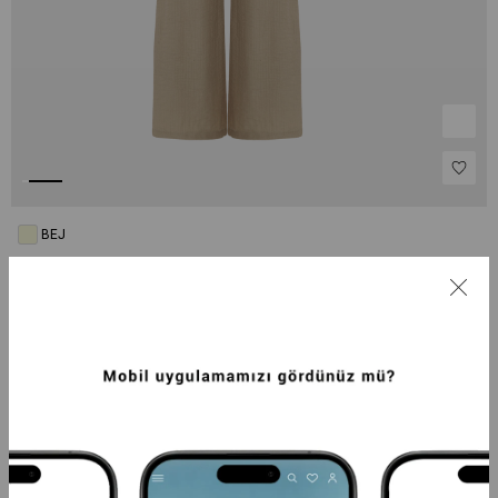
BEJ
BEDEN SEÇ
S
M
L
Tahmini Kargoya Veriliş Tarihi :
8 Ağustos - 11 Ağustos
UID :
18643
M.KODU :
415418640-1005
AÇIKLAMA
ÖDEME SEÇENEKLERI