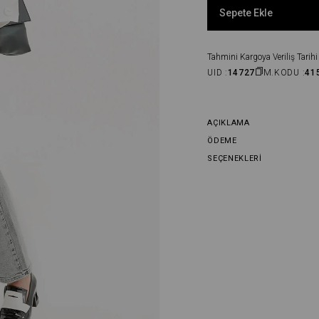
Sepete Ekle
Tahmini Kargoya Veriliş Tarihi 
UID :
14727
M.KODU :
41
AÇIKLAMA
ÖDEME
SEÇENEKLERI