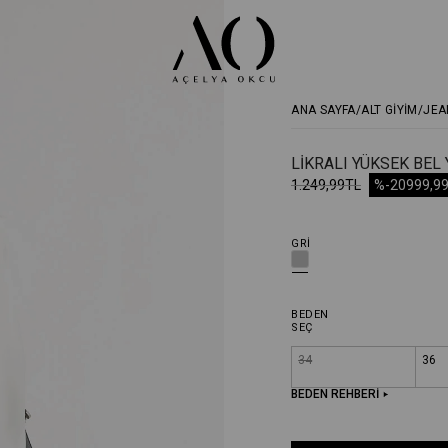
ANA SAYFA
ALT GİYİM
JEA
LIKRALI YÜKSEK BEL 
1.249,99TL
%-20
999,9
GRI
BEDEN
SEÇ
34
36
BEDEN REHBERİ