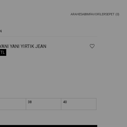
ARA
HESABIM
FAVORİLER
SEPET (
0
)
N
YANI YANI YIRTIK JEAN
9TL
38
40