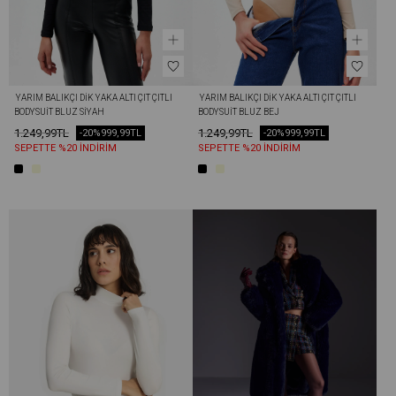
 YARIM BALIKÇI DIK YAKA ALTI ÇIT ÇITLI 
 YARIM BALIKÇI DIK YAKA ALTI ÇIT ÇITLI 
BODYSUIT BLUZ SIYAH
BODYSUIT BLUZ BEJ
1.249,99TL
1.249,99TL
-20%
999,99TL
-20%
999,99TL
SEPETTE %20 İNDİRİM
SEPETTE %20 İNDİRİM