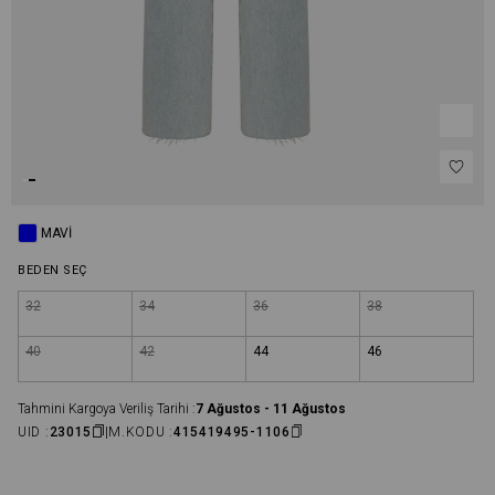
MAVI
BEDEN SEÇ
32
34
36
38
40
42
44
46
Tahmini Kargoya Veriliş Tarihi :
7 Ağustos - 11 Ağustos
UID :
23015
M.KODU :
415419495-1106