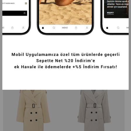
PREMIUM KLAPALI FLETO CEPLI 
PREMIUM KLAPALI FLETO CEPLI 
BAĞLAMALI MAKSI YÜN KABAN BEJ
BAĞLAMALI MAKSI YÜN KABAN 
KAHVERENGI
6.874,99TL
6.874,99TL
-35%
4.499,99TL
-35%
4.499,99TL
SEPETTE %20 İNDİRİM
SEPETTE %20 İNDİRİM