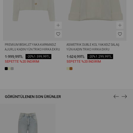
PREMIUM BISIKLET YAKA KAPAMASIZ 
ASIMETRIK DUBLE KOL YAKASIZ SALAŞ 
AJURLU KADIN YÜN TRIKO HIRKA EKRU
YÜN KADIN TRIKO HIRKA EKRU
1.999,99TL
1.624,99TL
-20%
1.599,99TL
-20%
1.299,99TL
SEPETTE %20 İNDİRİM
SEPETTE %20 İNDİRİM
GÖRÜNTÜLENEN SON ÜRÜNLER