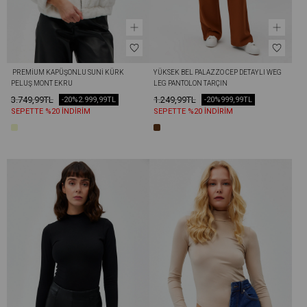
 PREMIUM KAPÜŞONLU SUNI KÜRK 
YÜKSEK BEL PALAZZO CEP DETAYLI WEG 
PELUŞ MONT EKRU
LEG PANTOLON TARÇIN
3.749,99TL
1.249,99TL
-20%
2.999,99TL
-20%
999,99TL
SEPETTE %20 İNDİRİM
SEPETTE %20 İNDİRİM