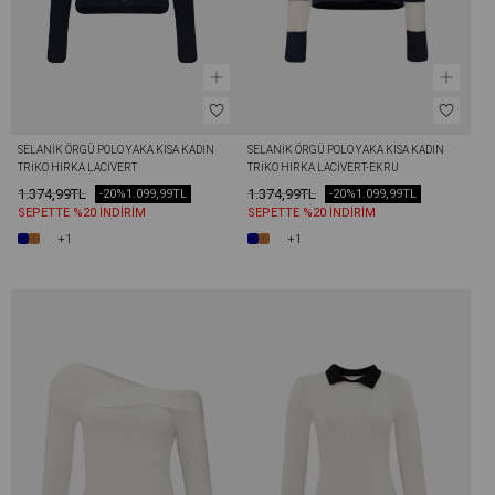
SELANIK ÖRGÜ POLO YAKA KISA KADIN 
SELANIK ÖRGÜ POLO YAKA KISA KADIN 
TRIKO HIRKA LACIVERT
TRIKO HIRKA LACIVERT-EKRU
1.374,99TL
1.374,99TL
-20%
1.099,99TL
-20%
1.099,99TL
SEPETTE %20 İNDİRİM
SEPETTE %20 İNDİRİM
+1
+1