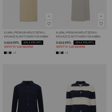
KLAPALI PREMIUM APOLET DETAYLI 
KLAPALI PREMIUM APOLET DETAYLI 
KRUVAZE SLIM FIT KADIN YÜN KABAN 
KRUVAZE SLIM FIT KADIN YÜN KABAN 
KREM
GRI
5.624,99TL
5.624,99TL
-20%
4.499,99TL
-20%
4.499,99TL
SEPETTE %20 İNDİRİM
SEPETTE %20 İNDİRİM
+1
+1