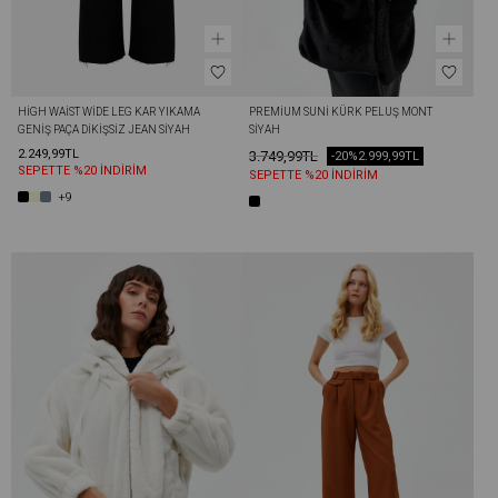
HIGH WAIST WIDE LEG KAR YIKAMA 
PREMIUM SUNI KÜRK PELUŞ MONT 
GENIŞ PAÇA DIKIŞSIZ JEAN SIYAH
SIYAH
2.249,99TL
3.749,99TL
-20%
2.999,99TL
SEPETTE %20 İNDİRİM
SEPETTE %20 İNDİRİM
+9