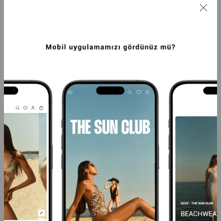
PREMIUM BLAZER KREP DOKUMA 
PREMIUM BLAZER KREP DOKUMA 
ASTARLI CEKET SIYAH
ASTARLI CEKET LACIVERT
3.249,99TL
3.249,99TL
-20%
2.599,99TL
-20%
2.599,99TL
SEPETTE %20 İNDİRİM
SEPETTE %20 İNDİRİM