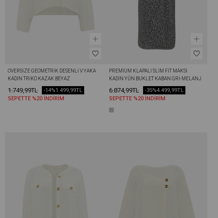
OVERSIZE GEOMETRIK DESENLI V YAKA 
PREMIUM KLAPALI SLIM FIT MAKSI 
KADIN TRIKO KAZAK BEYAZ
KADIN YÜN BUKLET KABAN GRI-MELANJ
1.749,99TL
6.874,99TL
-14%
1.499,99TL
-35%
4.499,99TL
SEPETTE %20 İNDİRİM
SEPETTE %20 İNDİRİM