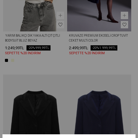
 YARIM BALIKÇI DIK YAKA ALTI ÇIT ÇITLI 
KRUVAZE PREMIUM EKOSELI CROP TUVIT 
BODYSUIT BLUZ BEYAZ
CEKET MULTİ COLOR
1.249,99TL
2.499,99TL
-20%
999,99TL
-20%
1.999,99TL
SEPETTE %20 İNDİRİM
SEPETTE %20 İNDİRİM