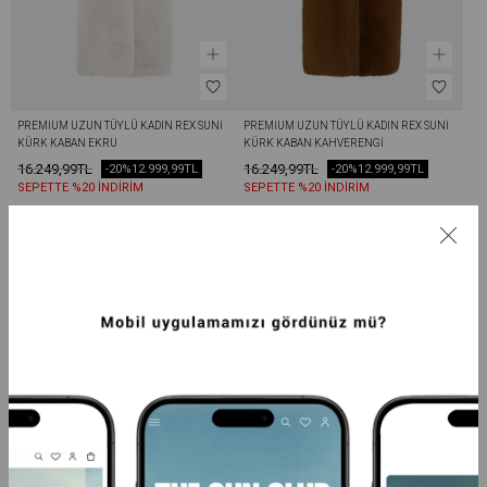
PREMIUM UZUN TÜYLÜ KADIN REX SUNI 
PREMIUM UZUN TÜYLÜ KADIN REX SUNI 
KÜRK KABAN EKRU
KÜRK KABAN KAHVERENGI
16.249,99TL
16.249,99TL
-20%
12.999,99TL
-20%
12.999,99TL
SEPETTE %20 İNDİRİM
SEPETTE %20 İNDİRİM
+5
+5