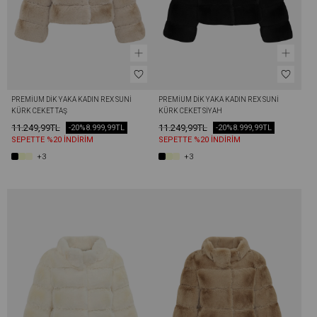
PREMIUM DIK YAKA KADIN REX SUNI 
PREMIUM DIK YAKA KADIN REX SUNI 
KÜRK CEKET TAŞ
KÜRK CEKET SIYAH
11.249,99TL
11.249,99TL
-20%
8.999,99TL
-20%
8.999,99TL
SEPETTE %20 İNDİRİM
SEPETTE %20 İNDİRİM
+3
+3