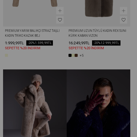
PREMIUM YARIM BALIKÇI STRAZ TAŞLI 
PREMIUM UZUN TÜYLÜ KADIN REX SUNI 
KADIN TRIKO KAZAK BEJ
KÜRK KABAN VIZON
1.999,99TL
16.249,99TL
-20%
1.599,99TL
-20%
12.999,99TL
SEPETTE %20 İNDİRİM
SEPETTE %20 İNDİRİM
+5