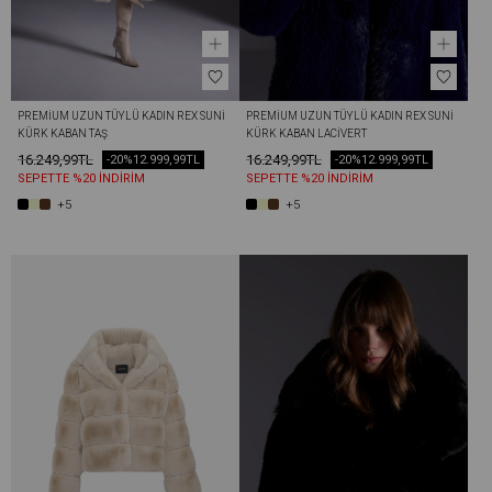
PREMIUM UZUN TÜYLÜ KADIN REX SUNI 
PREMIUM UZUN TÜYLÜ KADIN REX SUNI 
KÜRK KABAN TAŞ
KÜRK KABAN LACIVERT
16.249,99TL
16.249,99TL
-20%
12.999,99TL
-20%
12.999,99TL
SEPETTE %20 İNDİRİM
SEPETTE %20 İNDİRİM
+5
+5