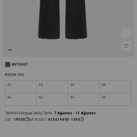
ANTRASIT
BEDEN SEÇ
32
34
36
38
40
42
44
46
Tahmini Kargoya Veriliş Tarihi :
7 Ağustos - 11 Ağustos
UID :
19500
M.KODU :
415419495-1054