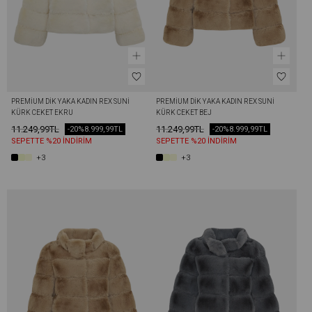
PREMIUM DIK YAKA KADIN REX SUNI 
PREMIUM DIK YAKA KADIN REX SUNI 
KÜRK CEKET EKRU
KÜRK CEKET BEJ
11.249,99TL
11.249,99TL
-20%
8.999,99TL
-20%
8.999,99TL
SEPETTE %20 İNDİRİM
SEPETTE %20 İNDİRİM
+3
+3