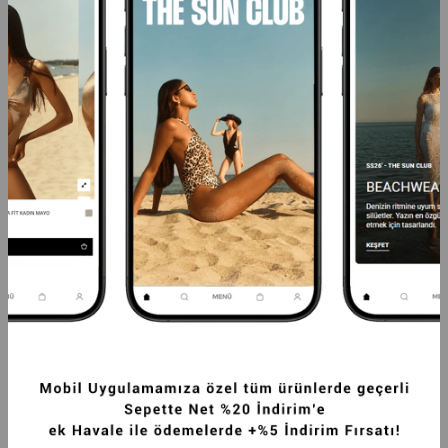
PREMIUM UZUN TÜYLÜ KADIN REX SUNI 
PREMIUM KAPÜŞONLU KADIN REX SUNI 
KÜRK KABAN PUDRA
KÜRK CEKET SIYAH
16.249,99TL
11.249,99TL
-20%
12.999,99TL
-20%
8.999,99TL
SEPETTE %20 İNDİRİM
SEPETTE %20 İNDİRİM
+5
+3