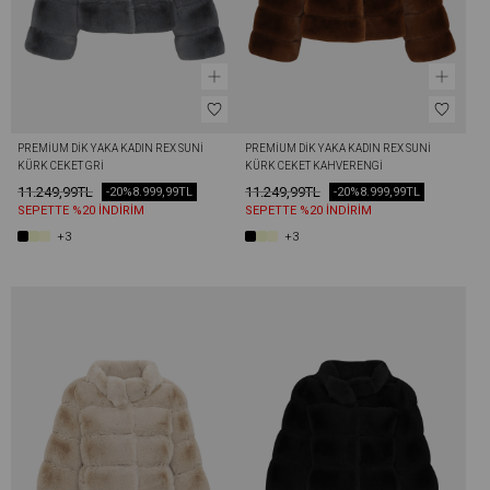
PREMIUM DIK YAKA KADIN REX SUNI 
PREMIUM DIK YAKA KADIN REX SUNI 
KÜRK CEKET GRI
KÜRK CEKET KAHVERENGI
11.249,99TL
11.249,99TL
-20%
8.999,99TL
-20%
8.999,99TL
SEPETTE %20 İNDİRİM
SEPETTE %20 İNDİRİM
+3
+3