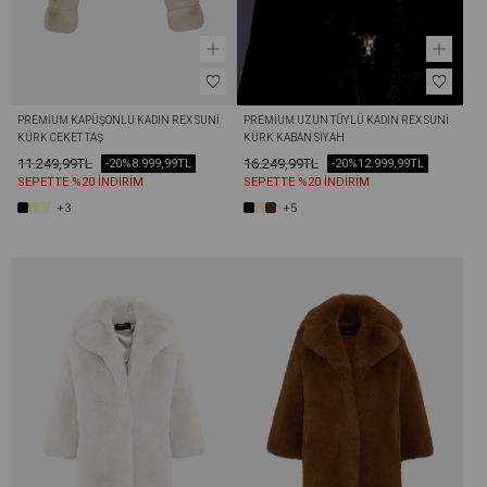
PREMIUM KAPÜŞONLU KADIN REX SUNI 
PREMIUM UZUN TÜYLÜ KADIN REX SUNI 
KÜRK CEKET TAŞ
KÜRK KABAN SIYAH
11.249,99TL
16.249,99TL
-20%
8.999,99TL
-20%
12.999,99TL
SEPETTE %20 İNDİRİM
SEPETTE %20 İNDİRİM
+3
+5