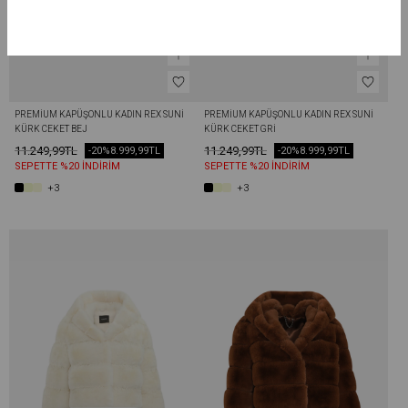
PREMIUM KAPÜŞONLU KADIN REX SUNI 
PREMIUM KAPÜŞONLU KADIN REX SUNI 
KÜRK CEKET BEJ
KÜRK CEKET GRI
11.249,99TL
11.249,99TL
-20%
8.999,99TL
-20%
8.999,99TL
SEPETTE %20 İNDİRİM
SEPETTE %20 İNDİRİM
+3
+3