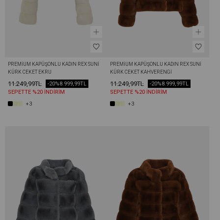
PREMIUM KAPÜŞONLU KADIN REX SUNI 
PREMIUM KAPÜŞONLU KADIN REX SUNI 
KÜRK CEKET EKRU
KÜRK CEKET KAHVERENGI
11.249,99TL
11.249,99TL
-20%
8.999,99TL
-20%
8.999,99TL
SEPETTE %20 İNDİRİM
SEPETTE %20 İNDİRİM
+3
+3