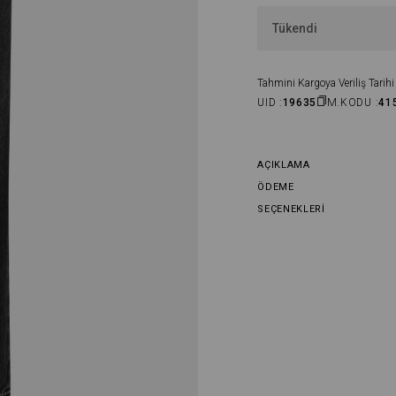
Tükendi
Tahmini Kargoya Veriliş Tarihi 
UID :
19635
M.KODU :
41
AÇIKLAMA
ÖDEME
SEÇENEKLERI