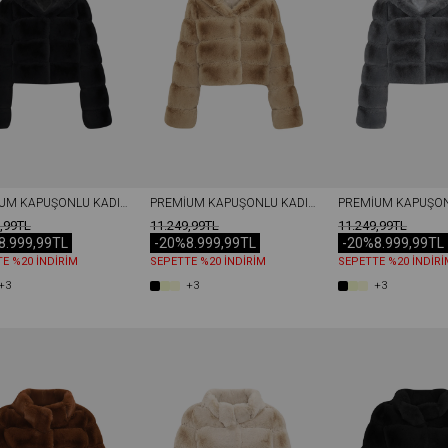
PREMIUM KAPÜŞONLU KADIN REX SUNI KÜRK CEKET SIYAH
PREMIUM KAPÜŞONLU KADIN REX SUNI KÜRK CEKET BEJ
,99TL
11.249,99TL
11.249,99TL
8.999,99TL
-20%
8.999,99TL
-20%
8.999,99TL
E %20 İNDİRİM
SEPETTE %20 İNDİRİM
SEPETTE %20 İNDİRİ
+3
+3
+3