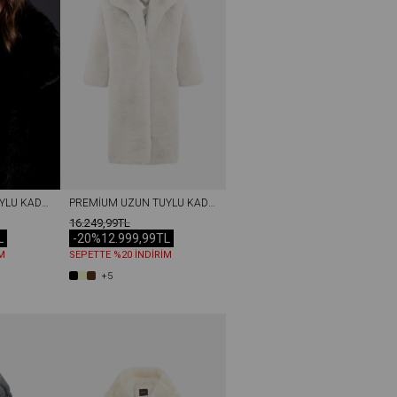
PREMIUM UZUN TÜYLÜ KADIN REX SUNI KÜRK KABAN SIYAH
PREMIUM UZUN TÜYLÜ KADIN REX SUNI KÜRK KABAN EKRU
16.249,99TL
L
-20%
12.999,99TL
M
SEPETTE %20 İNDİRİM
+5