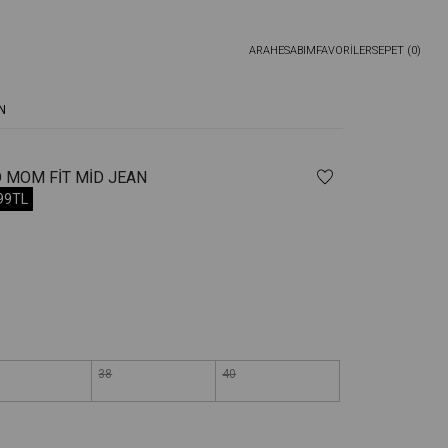
ARA
HESABIM
FAVORİLER
SEPET (
0
)
N
 MOM FIT MID JEAN
,99TL
38
40