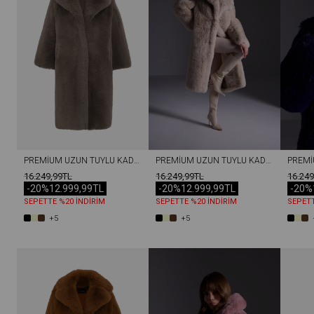
PREMIUM UZUN TÜYLÜ KADIN REX SUNI KÜRK KABAN VIZON
PREMIUM UZUN TÜYLÜ KADIN REX SUNI KÜRK KABAN TAŞ
16.249,99TL
16.249,99TL
16.249
-20%
12.999,99TL
-20%
12.999,99TL
-20%
SEPETTE %20 İNDİRİM
SEPETTE %20 İNDİRİM
SEPETT
+5
+5