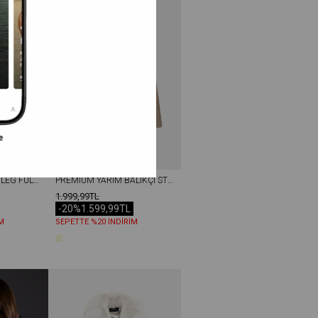
HIGH WAIST FLARE LEG FULL LENGTH STRETCH JEAN ACI KAHVERENGI
PREMIUM YARIM BALIKÇI STRAZ TAŞLI KADIN TRIKO KAZAK BEJ
1.999,99TL
-20%
1.599,99TL
M
SEPETTE %20 İNDİRİM