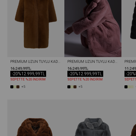
PREMIUM UZUN TÜYLÜ KADIN REX SUNI KÜRK KABAN KAHVERENGI
PREMIUM UZUN TÜYLÜ KADIN REX SUNI KÜRK KABAN PUDRA
16.249,99TL
16.249,99TL
11.249
-20%
12.999,99TL
-20%
12.999,99TL
-20%
SEPETTE %20 İNDİRİM
SEPETTE %20 İNDİRİM
SEPETT
+5
+5