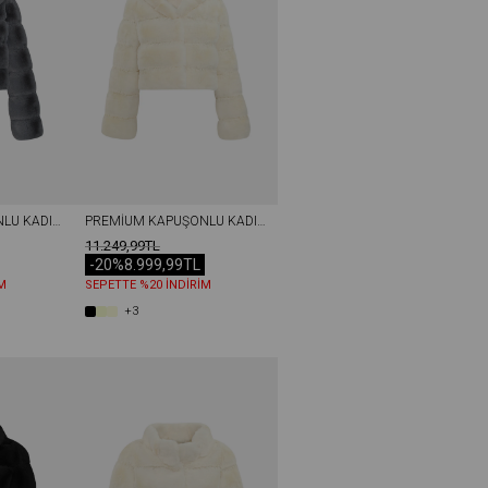
PREMIUM KAPÜŞONLU KADIN REX SUNI KÜRK CEKET GRI
PREMIUM KAPÜŞONLU KADIN REX SUNI KÜRK CEKET EKRU
11.249,99TL
-20%
8.999,99TL
M
SEPETTE %20 İNDİRİM
+3