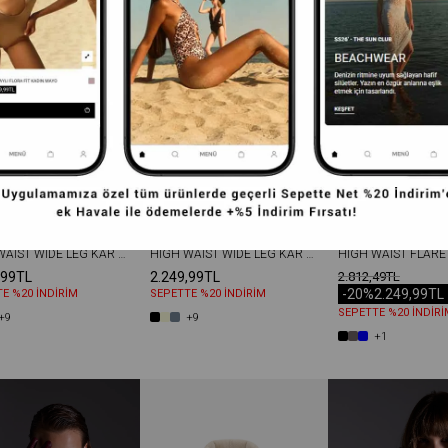
HIGH WAIST WIDE LEG KAR YIKAMA GENIŞ PAÇA DIKIŞSIZ JEAN AÇIK GRI
HIGH WAIST WIDE LEG KAR YIKAMA GENIŞ PAÇA DIKIŞSIZ JEAN KAHVERENGI
,99TL
2.249,99TL
2.812,49TL
-20%
2.249,99TL
E %20 İNDİRİM
SEPETTE %20 İNDİRİM
SEPETTE %20 İNDİRİ
+9
+9
+1