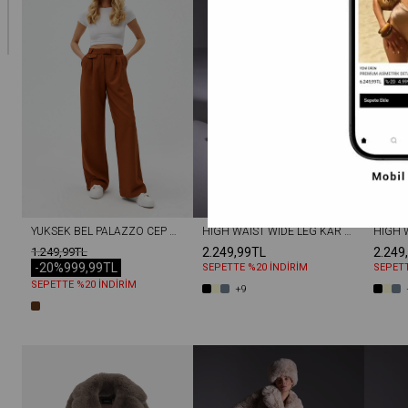
YÜKSEK BEL PALAZZO CEP DETAYLI WEG LEG PANTOLON TARÇIN
HIGH WAIST WIDE LEG KAR YIKAMA GENIŞ PAÇA DIKIŞSIZ JEAN BEJ
1.249,99TL
2.249,99TL
2.249
-20%
999,99TL
SEPETTE %20 İNDİRİM
SEPETT
SEPETTE %20 İNDİRİM
+9