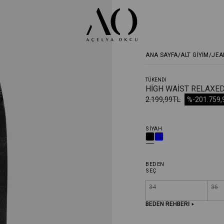
ANA SAYFA
ALT GİYİM
JEA
TÜKENDI
HIGH WAIST RELAXED
2.199,99TL
%-20
1.759
SIYAH
BEDEN
SEÇ
34
36
BEDEN REHBERİ