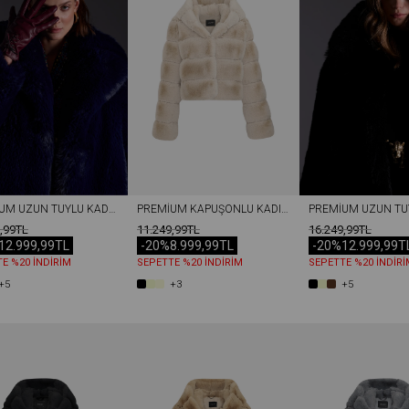
PREMIUM UZUN TÜYLÜ KADIN REX SUNI KÜRK KABAN LACIVERT
PREMIUM KAPÜŞONLU KADIN REX SUNI KÜRK CEKET TAŞ
,99TL
11.249,99TL
16.249,99TL
12.999,99TL
-20%
8.999,99TL
-20%
12.999,99T
E %20 İNDİRİM
SEPETTE %20 İNDİRİM
SEPETTE %20 İNDİRİ
+5
+3
+5