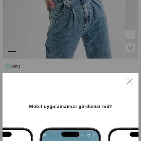
MINT
STANDART BEDEN
Standart
Tahmini Kargoya Veriliş Tarihi :
10 Ağustos - 12 Ağustos
UID :
14295
M.KODU :
415414291-1100
AÇIKLAMA
ÖDEME SEÇENEKLERI