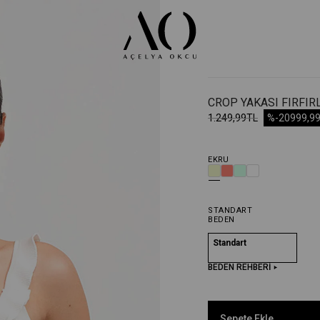
CROP YAKASI FIRFIR
1.249,99TL
%-20
999,9
EKRU
STANDART
BEDEN
Standart
BEDEN REHBERİ
Sepete Ekle