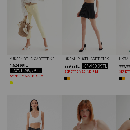
YÜKSEK BEL CIGARETTE KEMERLI PANTOLON SARI
LIKRALI PILISELI ŞORT ETEK SIYAH
1.624,99TL
-0%
999,99TL
999,99TL
999,9
-20%
1.299,99TL
SEPETTE %20 İNDİRİM
SEPETT
SEPETTE %20 İNDİRİM