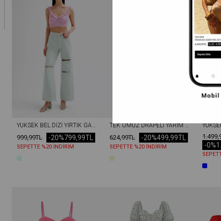
YÜKSEK BEL DIZI YIRTIK GABARDIN JEAN MINT
TEK OMUZ DRAPELI YARIM KOLLU CROP SANDY BLUZ EKRU
1.499,
-20%
799,99TL
-20%
499,99TL
999,99TL
624,99TL
-0%
1
SEPETTE %20 İNDİRİM
SEPETTE %20 İNDİRİM
SEPETT