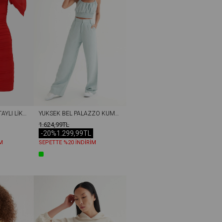
BALENLI DRAPE DETAYLI LIKRALI TÜL ELBISE KIRMIZI
YÜKSEK BEL PALAZZO KUMLU KETEN PANTOLON ÇAĞLA YEŞILI
1.624,99TL
-20%
1.299,99TL
M
SEPETTE %20 İNDİRİM