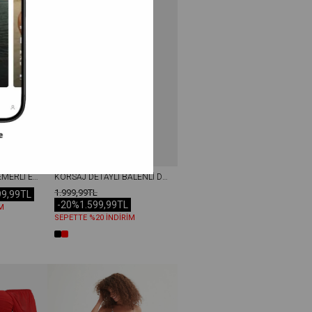
PIS DIKIŞ PILISELI KEMERLI ETEK VIZON
KORSAJ DETAYLI BALENLI DOKUMA TULUM KIRMIZI
1.999,99TL
99,99TL
-20%
1.599,99TL
M
SEPETTE %20 İNDİRİM