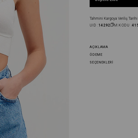
Tahmini Kargoya Veriliş Tarihi 
UID :
14292
M.KODU :
41
AÇIKLAMA
ÖDEME
SEÇENEKLERI