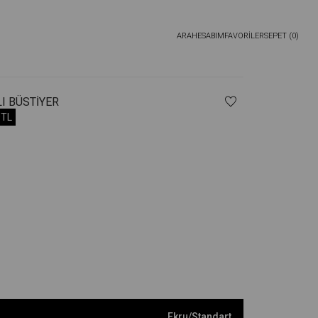
ARA
HESABIM
FAVORİLER
SEPET (
0
)
LI BÜSTIYER
9TL
Ekru
/
Standart