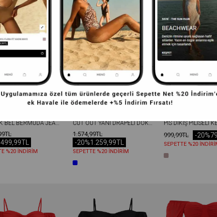
YÜKSEK BEL BERMUDA JEAN ŞORT MAVI
CUT OUT YANI DRAPELI DOKUMA ELBISE MAVI
99TL
1.574,99TL
-20%
7
999,99TL
.499,99TL
-20%
1.259,99TL
SEPETTE %20 İNDİRİ
E %20 İNDİRİM
SEPETTE %20 İNDİRİM