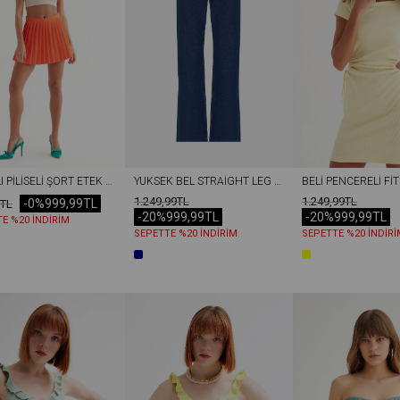
LIKRALI PILISELI ŞORT ETEK ORANJ
YÜKSEK BEL STRAIGHT LEG MID MAVI JEAN PANTOLON LACIVERT
1.249,99TL
1.249,99TL
-0%
999,99TL
9TL
-20%
999,99TL
-20%
999,99TL
E %20 İNDİRİM
SEPETTE %20 İNDİRİM
SEPETTE %20 İNDİRİ