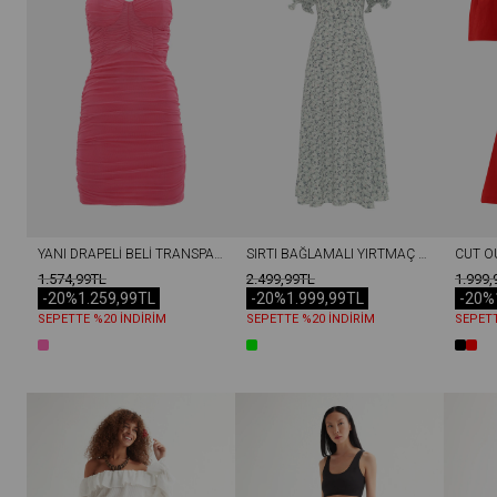
YANI DRAPELI BELI TRANSPARAN BALENLI TÜL ELBISE PEMBE
SIRTI BAĞLAMALI YIRTMAÇ DETAYLI BALENLI ELBISE YEŞIL
1.574,99TL
2.499,99TL
1.999,
-20%
1.259,99TL
-20%
1.999,99TL
-20%
SEPETTE %20 İNDİRİM
SEPETTE %20 İNDİRİM
SEPETT