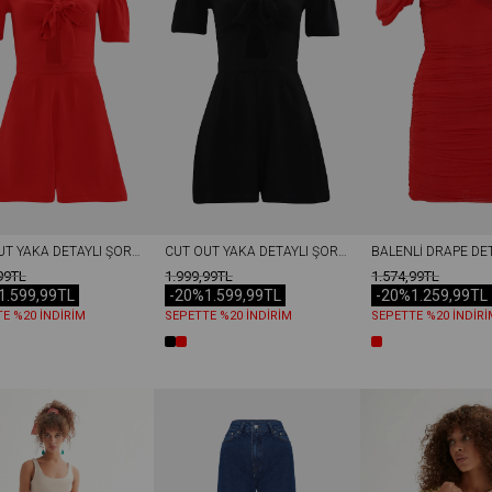
CUT OUT YAKA DETAYLI ŞORT TULUM KIRMIZI
CUT OUT YAKA DETAYLI ŞORT TULUM SIYAH
99TL
1.999,99TL
1.574,99TL
1.599,99TL
-20%
1.599,99TL
-20%
1.259,99TL
E %20 İNDİRİM
SEPETTE %20 İNDİRİM
SEPETTE %20 İNDİRİ