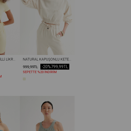
BELI PENCERELI FITILLI LIKRALI ELBISE SARI
NATURAL KAPÜŞONLU KETEN SWEAT NATUREL
-20%
799,99TL
999,99TL
SEPETTE %20 İNDİRİM
M